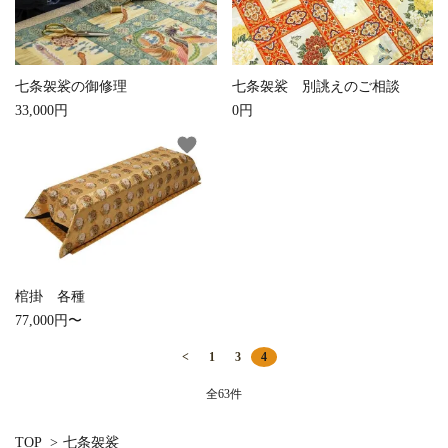
close
お手入れ用品
キーワード
七条袈裟の御修理
七条袈裟 別誂えのご相談
33,000円
0円
favorite
カテゴリー
検索する
棺掛 各種
77,000円〜
<
1
3
4
全63件
TOP
>
七条袈裟