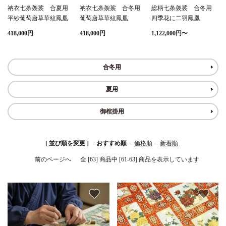
衲衣七条袈裟 合夏用
衲衣七条袈裟 合冬用
総柄七条袈裟 合冬用
平紗葡萄唐草華紋鳳凰
葡萄唐草華紋鳳凰
四季花に二羽鳳凰
白帯・足袋
きん・きん台・鳴物
草履・はきもの
ご法要用品・箱類
418,000円
418,000円
1,122,000円〜
椅子・机・その他仏
袴
得度・中仏用品
讃佛歌掛図
具
合冬用
打敷・礼盤打敷・下
輪袈裟・畳袈裟
式章・略肩衣
戸帳・華鬘
掛・水引
夏用
法衣かばん・中啓半
山号額・寄進額・定
御棺掛用
幕・旗
作務衣
装束入
紋
欄間・障子・襖・翠
コート・雨具
その他
本堂金具・上壇彫物
[ 並び順を変更 ]
-
おすすめ順
-
価格順
-
新着順
簾
前のページへ
全 [63] 商品中 [61-63] 商品を表示しています
掲示板・屋外用品・
喚鐘・梵鐘・銅像
金物
favorite
favorite
納骨壇
御香・線香