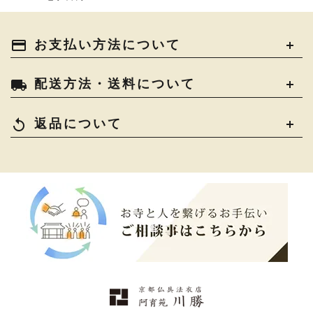
payment
お支払い方法について
local_shipping
配送方法・送料について
replay
返品について