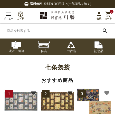
card_giftcard
送料無料
税別20,000円以上(一部商品を除く)
0
menu
person
shopping_cart
メニュー
ガイド
会員
カート
search
法衣・袈裟
仏具
中古品
記念品
七条袈裟
経本入・念珠入・式
七条袈裟
御本尊・御掛軸
中古品
修多羅
ふくさ・風呂敷
宮殿・厨子・須弥壇
アウトレット
七条袈裟
章入
修多羅
おすすめ商品
五条袈裟
中啓・扇子
卓類・常香盤・礼盤
色衣・裳附
収納
天蓋・瓔珞・吊金具
五条袈裟
favorite
favorite
favorite
記念品・おつかいも
灯明具・灯明準備用
黒衣・直綴
布袍・間衣
書籍
金香炉・花瓶・火立
の
品
色衣・裳附
土香炉・香炉台・香
白衣・色服
襦袢・裾除け
仏器・供笥・供物
黒衣・直綴
盒