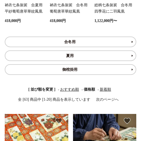
衲衣七条袈裟 合夏用
衲衣七条袈裟 合冬用
総柄七条袈裟 合冬用
平紗葡萄唐草華紋鳳凰
葡萄唐草華紋鳳凰
四季花に二羽鳳凰
白帯・足袋
きん・きん台・鳴物
草履・はきもの
ご法要用品・箱類
418,000円
418,000円
1,122,000円〜
椅子・机・その他仏
袴
得度・中仏用品
讃佛歌掛図
具
合冬用
打敷・礼盤打敷・下
輪袈裟・畳袈裟
式章・略肩衣
戸帳・華鬘
掛・水引
夏用
法衣かばん・中啓半
山号額・寄進額・定
御棺掛用
幕・旗
作務衣
装束入
紋
欄間・障子・襖・翠
コート・雨具
その他
本堂金具・上壇彫物
[ 並び順を変更 ]
-
おすすめ順
-
価格順
-
新着順
簾
全 [63] 商品中 [1-20] 商品を表示しています
次のページへ
掲示板・屋外用品・
喚鐘・梵鐘・銅像
金物
favorite
favorite
納骨壇
御香・線香