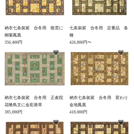
衲衣七条袈裟 合冬用 散雲に
七条袈裟 合冬用 定番品 各
桐菊鳳凰
種
356,400円
426,800円〜
favorite
favorite
衲衣七条袈裟 合冬用 正倉院
衲衣七条袈裟 合冬用 変わり
花喰鳥文に金彩唐草
金地鳳凰
385,000円
418,000円
favorite
favorite