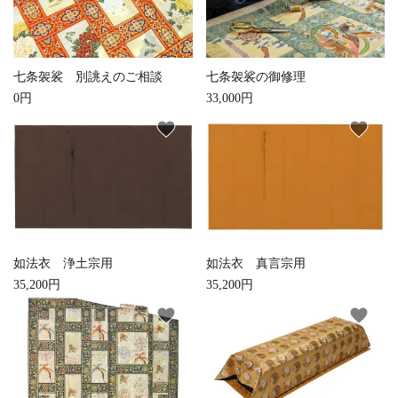
お手入れ用品
七条袈裟 別誂えのご相談
七条袈裟の御修理
0円
33,000円
favorite
favorite
如法衣 浄土宗用
如法衣 真言宗用
35,200円
35,200円
favorite
favorite