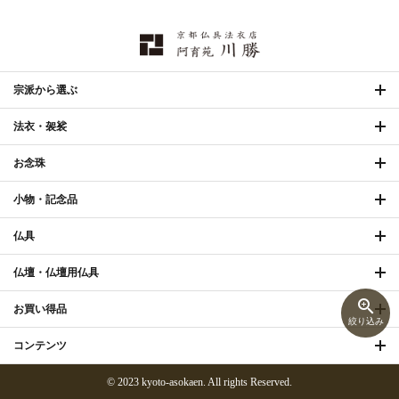
宗派から選ぶ
法衣・袈裟
お念珠
小物・記念品
仏具
仏壇・仏壇用仏具
zoom_in
お買い得品
絞り込み
コンテンツ
© 2023 kyoto-asokaen. All rights Reserved.