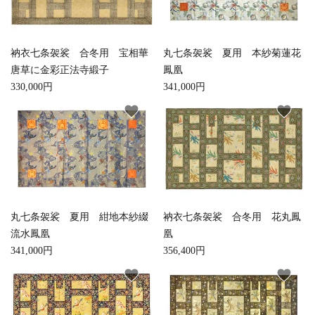
close
衲衣七条袈裟 合冬用 宝相華
丸七条袈裟 夏用 本紗菊蓮花
唐草に金彩正法寺緞子
鳳凰
キーワード
330,000円
341,000円
favorite
favorite
カテゴリー
検索する
丸七条袈裟 夏用 紺地本紗綴
衲衣七条袈裟 合冬用 花丸鳳
流水鳳凰
凰
341,000円
356,400円
favorite
favorite