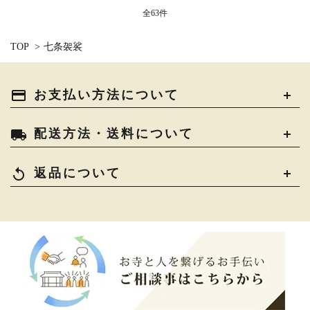
全63件
TOP
>
七条袈裟
payment
お支払い方法について
local_shipping
配送方法・送料について
replay
返品について