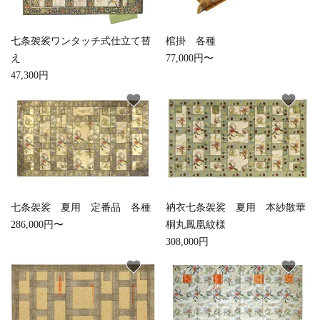
七条袈裟ワンタッチ式仕立て替
棺掛 各種
え
77,000円〜
47,300円
favorite
favorite
七条袈裟 夏用 定番品 各種
衲衣七条袈裟 夏用 本紗散華
286,000円〜
桐丸鳳凰紋様
308,000円
favorite
favorite