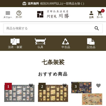
card_giftcard
送料無料
税別20,000円以上(一部商品を除く)
0
menu
person
shopping_cart
メニュー
ガイド
会員
カート
search
法衣・袈裟
仏具
中古品
記念品
七条袈裟
経本入・念珠入・式
七条袈裟
御本尊・御掛軸
中古品
修多羅
ふくさ・風呂敷
宮殿・厨子・須弥壇
アウトレット
七条袈裟
章入
修多羅
おすすめ商品
五条袈裟
中啓・扇子
卓類・常香盤・礼盤
色衣・裳附
収納
天蓋・瓔珞・吊金具
五条袈裟
favorite
favorite
favorite
記念品・おつかいも
灯明具・灯明準備用
黒衣・直綴
布袍・間衣
書籍
金香炉・花瓶・火立
の
品
色衣・裳附
土香炉・香炉台・香
白衣・色服
襦袢・裾除け
仏器・供笥・供物
黒衣・直綴
盒