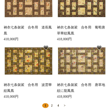
衲衣七条袈裟 合冬用 道長鳳
衲衣七条袈裟 合冬用 葡萄唐
凰
草華紋鳳凰
418,000円
418,000円
favorite
favorite
衲衣七条袈裟 合冬用 波雲華
衲衣七条袈裟 合冬用 唐草地
紋鳳凰
紋に龍鳳凰
418,000円
418,000円
1
2
4
>