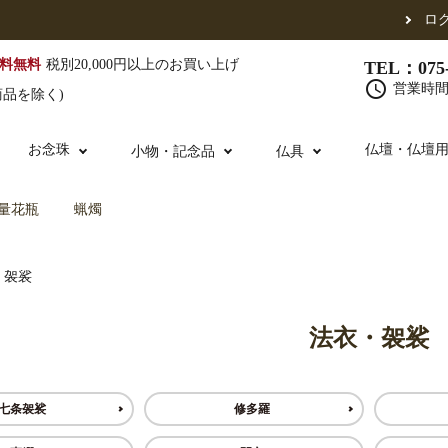
ロ
料無料
税別20,000円以上のお買い上げ
TEL：075-
schedule
営業時間 
商品を除く)
お念珠
仏壇・仏壇
小物・記念品
仏具
量花瓶
蝋燭
（東）
真宗他派
腕輪念珠
・袈裟
単念珠
修多羅
ふくさ・風呂敷
宮殿・厨子・須弥壇
仏壇用お仏具
アウトレット
五条袈裟
中啓・扇子
卓類・常香盤・
法名軸
法衣・袈裟
布袍・間衣
金香炉・花瓶・火立
お仏壇の引き取り
白衣・色服
土香炉・香炉台
七条袈裟
修多羅
書籍