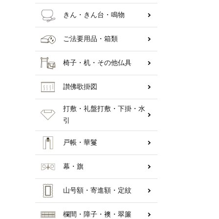
きん・きん台・鳴物
ご法要用品・箱類
椅子・机・その他仏具
讃佛歌掛図
打敷・礼盤打敷・下掛・水
引
戸帳・華鬘
幕・旗
山号額・寄進額・定紋
欄間・障子・襖・翠簾