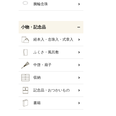
腕輪念珠
小物・記念品
経本入・念珠入・式章入
ふくさ・風呂敷
中啓・扇子
収納
キーワ
記念品・おつかいもの
書籍
カテゴ