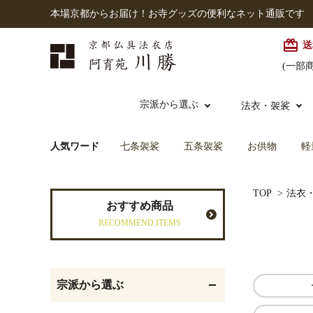
本場京都からお届け！お寺グッズの便利なネット通販です
card_giftcard
送
(一部
宗派から選ぶ
法衣・袈裟
人気ワード
七条袈裟
五条袈裟
お供物
軽
本願寺派（西）
大谷派
本連念珠（僧侶用）
TOP
>
法衣
七条袈裟
経本入・念珠入・式章
御本尊・御掛軸
仏壇
中古品
おすすめ商品
入
RECOMMEND ITEMS
黒衣・直綴
灯明具・灯明準備用品
お位牌
宗派から選ぶ
記念品・おつかいもの