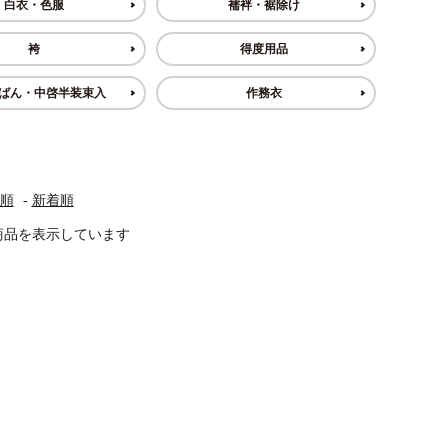
白衣・色服
襦袢・裾除け
袴
得度用品
他仏具
得度・中仏用品
讃佛歌掛図
ばん・中啓半装束入
作務衣
啓半装
作務衣
山号額・寄進額・定紋
順
-
新着順
20] 商品を表示しています
像
掲示板・屋外用品・金
物