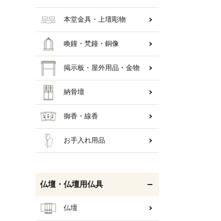
本堂金具・上壇彫物
喚鐘・梵鐘・銅像
掲示板・屋外用品・金物
納骨壇
御香・線香
お手入れ用品
仏壇・仏壇用仏具
仏壇