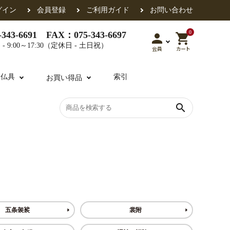
グイン
会員登録
ご利用ガイド
お問い合わせ
0
343-6691 FAX：075-343-6697
person
shopping_cart
- 9:00～17:30（定休日 - 土日祝）
会員
カート
用仏具
索引
お買い得品
search
各派共通
礼盤
色衣・裳附
収納
天蓋・瓔珞・吊金具
過去帳
・香盒
襦袢・裾除け
仏器・供笥・供物
五条袈裟
裳附