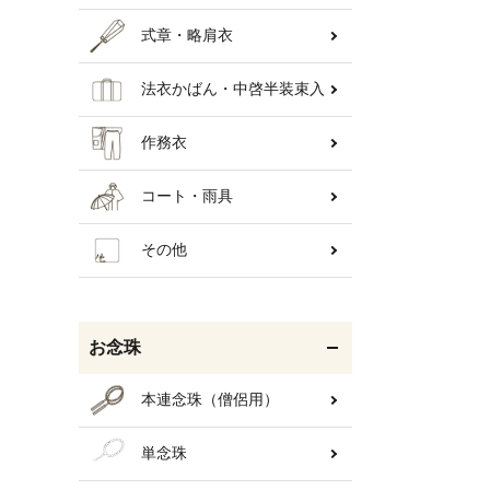
式章・略肩衣
法衣かばん・中啓半装束入
作務衣
コート・雨具
その他
お念珠
本連念珠（僧侶用）
単念珠