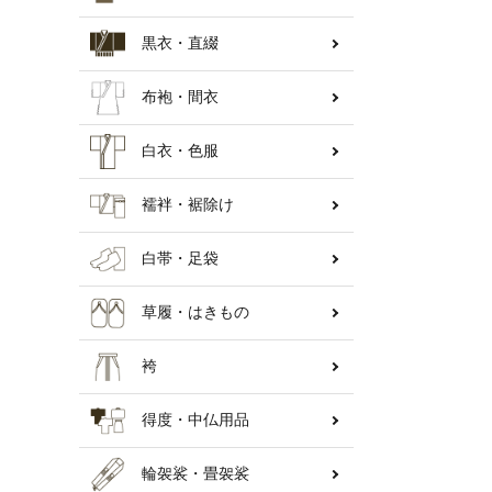
黒衣・直綴
納骨壇
布袍・間衣
白衣・色服
襦袢・裾除け
白帯・足袋
草履・はきもの
袴
得度・中仏用品
輪袈裟・畳袈裟