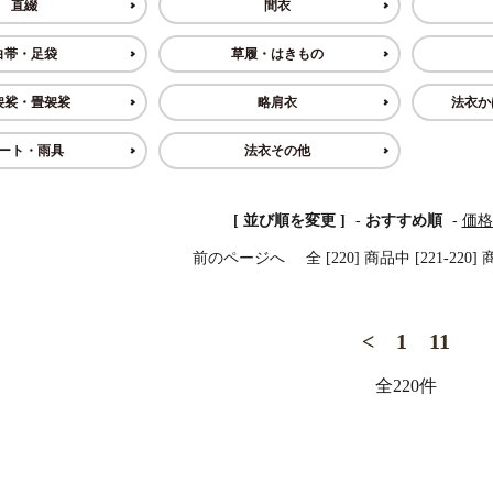
直綴
間衣
白帯・足袋
草履・はきもの
草履・はきもの
ご法要用品・箱類
袴
椅子・机・その
袈裟・畳袈裟
略肩衣
法衣か
ート・雨具
法衣その他
式章・略肩衣
戸帳・華鬘
法衣かばん・中
幕・旗
[ 並び順を変更 ]
-
おすすめ順
-
価格
束入
前のページへ
全 [220] 商品中 [221-2
<
1
11
その他
本堂金具・上壇彫物
喚鐘・梵鐘・銅
全220件