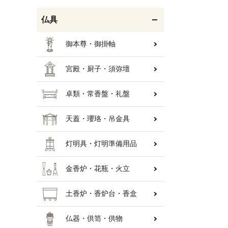
仏具
御本尊・御掛軸
宮殿・厨子・須弥壇
卓類・常香盤・礼盤
天蓋・瓔珞・吊金具
灯明具・灯明準備用品
金香炉・花瓶・火立
土香炉・香炉台・香盒
仏器・供笥・供物