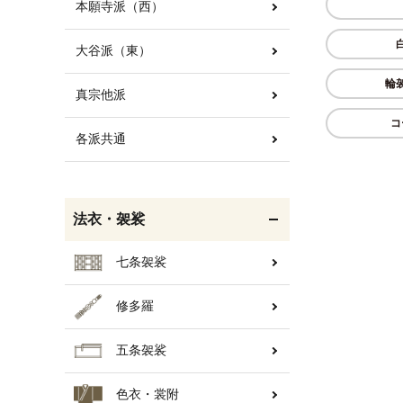
本願寺派（西）
大谷派（東）
白帯・足袋
きん・きん台・鳴物
輪
真宗他派
コ
各派共通
輪袈裟・畳袈裟
打敷・礼盤打敷・下
掛・水引
法衣・袈裟
七条袈裟
修多羅
コート・雨具
欄間・障子・襖・翠簾
五条袈裟
色衣・裳附