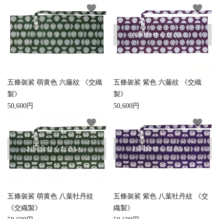
favorite
favorite
お手入れ用品
お問合せください。
五條袈裟 萌黄色 六藤紋 《交織
五條袈裟 紫色 六藤紋 《交織
製》
製》
50,600円
50,600円
favorite
favorite
お問合せください。
お問合せください。
五條袈裟 萌黄色 八葉牡丹紋
五條袈裟 紫色 八葉牡丹紋 《交
close
《交織製》
織製》