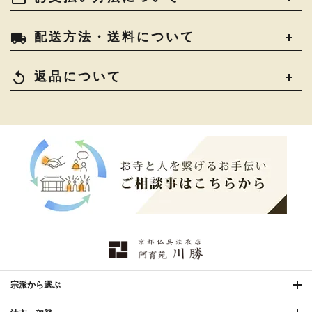
local_shipping
配送方法・送料について
replay
返品について
宗派から選ぶ