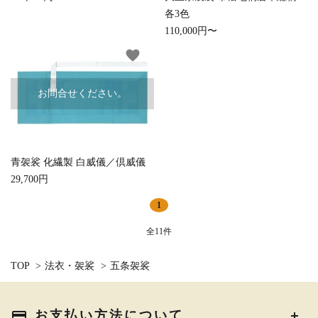
各3色
110,000円〜
favorite
お問合せください。
青袈裟 化繊製 白威儀／倶威儀
29,700円
1
全11件
TOP
>
法衣・袈裟
>
五条袈裟
payment
お支払い方法について