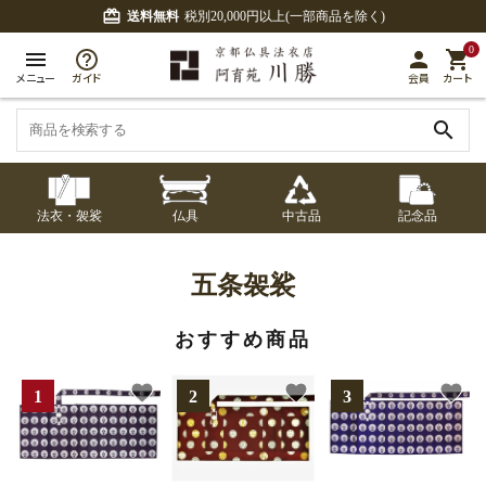
card_giftcard
送料無料
税別20,000円以上(一部商品を除く)
0
menu
person
shopping_cart
メニュー
ガイド
会員
カート
search
法衣・袈裟
仏具
中古品
記念品
七条袈裟
経本入・念珠入・式
七条袈裟
御本尊・御掛軸
中古品
修多羅
ふくさ・風呂敷
宮殿・厨子・須弥壇
アウトレット
五条袈裟
章入
修多羅
おすすめ商品
五条袈裟
中啓・扇子
卓類・常香盤・礼盤
色衣・裳附
収納
天蓋・瓔珞・吊金具
五条袈裟
favorite
favorite
favorite
記念品・おつかいも
灯明具・灯明準備用
黒衣・直綴
布袍・間衣
書籍
金香炉・花瓶・火立
の
品
色衣・裳附
土香炉・香炉台・香
白衣・色服
襦袢・裾除け
仏器・供笥・供物
黒衣・直綴
盒