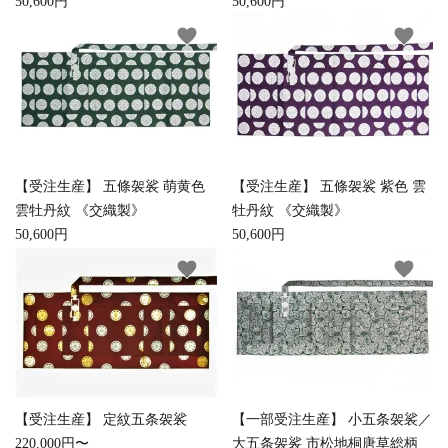
50,600円
50,600円
favorite
favorite
キーワード
カテゴリー
【受注生産】 五條袈裟 萌黄色
【受注生産】 五條袈裟 紫色 雲
雲牡丹紋 《交織製》
牡丹紋 《交織製》
検索する
50,600円
50,600円
favorite
favorite
【受注生産】 定紋五条袈裟
【一部受注生産】 小五条袈裟／
220,000円〜
大五条袈裟 市松地桐唐草総柄