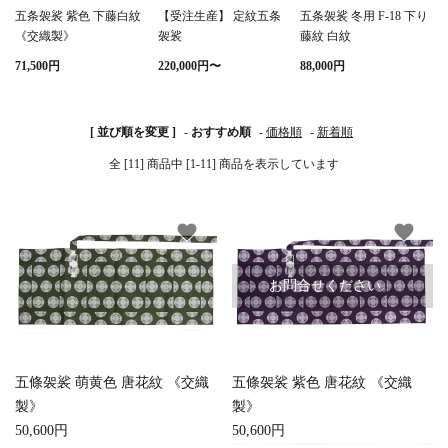
五条袈裟 紫色 下藤白紋
【受注生産】 定紋五条
五条袈裟 冬用 F-18 下り
《交織製》
袈裟
藤紋 白紋
白帯・足袋
きん・きん台・鳴物
草履・はきもの
ご法要用品・箱類
71,500円
220,000円〜
88,000円
椅子・机・その他仏
袴
得度・中仏用品
讃佛歌掛図
具
[ 並び順を変更 ]
-
おすすめ順
-
価格順
-
新着順
打敷・礼盤打敷・下
輪袈裟・畳袈裟
式章・略肩衣
戸帳・華鬘
全 [11] 商品中 [1-11] 商品を表示しています
掛・水引
法衣かばん・中啓半
山号額・寄進額・定
幕・旗
作務衣
favorite
favorite
装束入
紋
欄間・障子・襖・翠
コート・雨具
その他
本堂金具・上壇彫物
お問合せください。
簾
掲示板・屋外用品・
喚鐘・梵鐘・銅像
金物
五條袈裟 萌黄色 唐花紋 《交織
五條袈裟 紫色 唐花紋 《交織
納骨壇
御香・線香
製》
製》
50,600円
50,600円