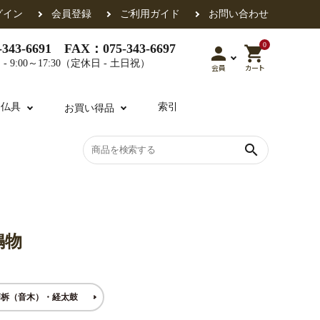
グイン
会員登録
ご利用ガイド
お問い合わせ
0
343-6691 FAX：075-343-6697
person
shopping_cart
- 9:00～17:30（定休日 - 土日祝）
会員
カート
用仏具
索引
お買い得品
search
各派共通
礼盤
色衣・裳附
収納
天蓋・瓔珞・吊金具
過去帳
鳴物
・香盒
襦袢・裾除け
仏器・供笥・供物
節柝（音木）・経太鼓