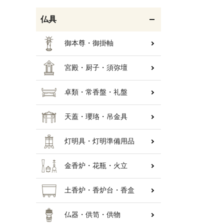
仏具
御本尊・御掛軸
宮殿・厨子・須弥壇
卓類・常香盤・礼盤
天蓋・瓔珞・吊金具
灯明具・灯明準備用品
金香炉・花瓶・火立
土香炉・香炉台・香盒
仏器・供笥・供物