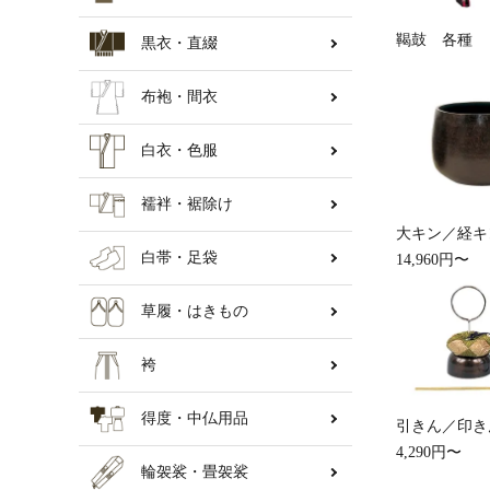
鞨鼓 各種
黒衣・直綴
納骨壇
布袍・間衣
白衣・色服
襦袢・裾除け
大キン／経キ
白帯・足袋
14,960円〜
草履・はきもの
袴
得度・中仏用品
引きん／印き
4,290円〜
輪袈裟・畳袈裟