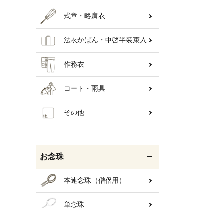
式章・略肩衣
法衣かばん・中啓半装束入
作務衣
コート・雨具
その他
お念珠
本連念珠（僧侶用）
単念珠