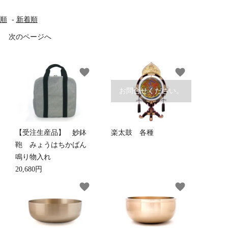
順
-
新着順
す
次のページへ
他仏具
得度・中仏用品
讃佛歌掛図
favorite
favorite
お問合せください。
啓半装
作務衣
山号額・寄進額・定紋
【受注生産品】 妙鉢
楽太鼓 各種
鞄 みょうはちかばん
鳴り物入れ
20,680円
像
掲示板・屋外用品・金
favorite
favorite
物