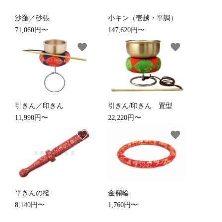
沙羅／砂張
小キン（壱越・平調）
71,060円〜
147,620円〜
favorite
favorite
引きん／印きん
引きん/印きん 置型
11,990円〜
22,220円〜
favorite
favorite
平きんの撥
金襴輪
8,140円〜
1,760円〜