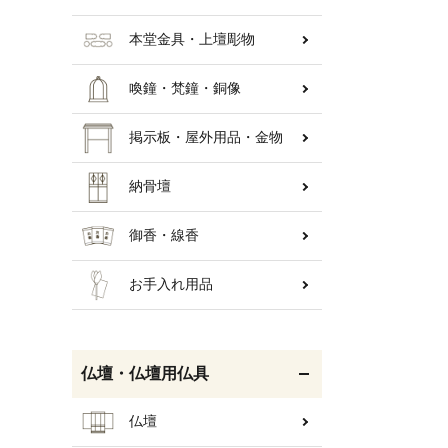
本堂金具・上壇彫物
喚鐘・梵鐘・銅像
掲示板・屋外用品・金物
納骨壇
御香・線香
お手入れ用品
仏壇・仏壇用仏具
仏壇