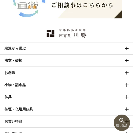
宗派から選ぶ
法衣・袈裟
お念珠
小物・記念品
仏具
仏壇・仏壇用仏具
zoom_in
お買い得品
絞り込み