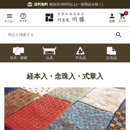
card_giftcard
送料無料
税別20,000円以上(一部商品を除く)
0
menu
person
shopping_cart
メニュー
ガイド
会員
カート
search
法衣・袈裟
仏具
中古品
記念品
七条袈裟
経本入・念珠入・式
七条袈裟
御本尊・御掛軸
中古品
修多羅
ふくさ・風呂敷
宮殿・厨子・須弥壇
アウトレット
経本入・念珠入・式章入
章入
修多羅
五条袈裟
中啓・扇子
卓類・常香盤・礼盤
色衣・裳附
収納
天蓋・瓔珞・吊金具
五条袈裟
記念品・おつかいも
灯明具・灯明準備用
黒衣・直綴
布袍・間衣
書籍
金香炉・花瓶・火立
の
品
色衣・裳附
土香炉・香炉台・香
白衣・色服
襦袢・裾除け
仏器・供笥・供物
黒衣・直綴
盒