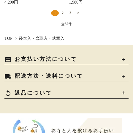
4,290円
1,980円
1
2
3
>
全57件
TOP
>
経本入・念珠入・式章入
payment
お支払い方法について
local_shipping
配送方法・送料について
replay
返品について