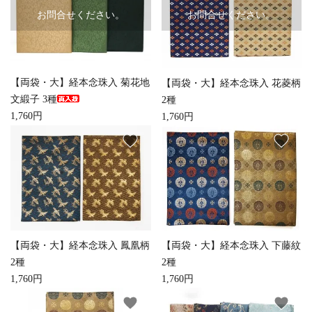
お問合せください。
お問合せください。
【両袋・大】経本念珠入 菊花地
【両袋・大】経本念珠入 花菱柄
文緞子 3種
2種
1,760円
1,760円
favorite
favorite
【両袋・大】経本念珠入 鳳凰柄
【両袋・大】経本念珠入 下藤紋
2種
2種
1,760円
1,760円
favorite
favorite