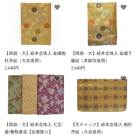
favorite
favorite
【両袋・大】経本念珠入 金綴抱
【両袋・大】経本念珠入 金綴下
牡丹紋（大谷派用）
藤紋（本願寺派用）
2,640円
2,640円
favorite
favorite
【両袋・大】経本念珠入 七宝/
【天チャック】経本念珠入 抱牡
菱/葡萄唐花【在庫限り】
丹紋（大谷派用）