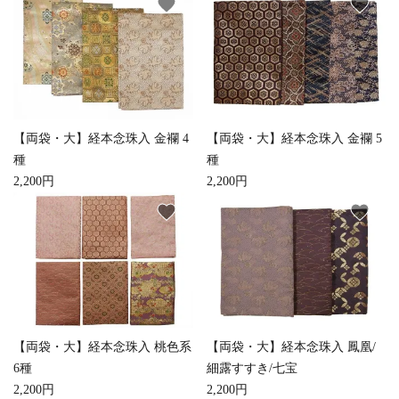
favorite
favorite
【両袋・大】経本念珠入 金襴 4
【両袋・大】経本念珠入 金襴 5
種
種
2,200円
2,200円
favorite
favorite
【両袋・大】経本念珠入 桃色系
【両袋・大】経本念珠入 鳳凰/
6種
細露すすき/七宝
2,200円
2,200円