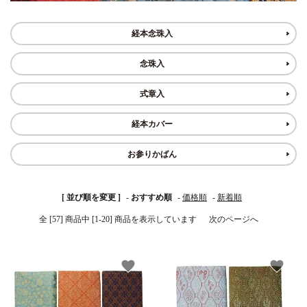
白帯・足袋
きん・きん台・鳴物
草履・はきもの
ご法要用品・箱類
経本念珠入
念珠入
椅子・机・その他仏
袴
得度・中仏用品
讃佛歌掛図
具
式章入
打敷・礼盤打敷・下
輪袈裟・畳袈裟
式章・略肩衣
戸帳・華鬘
掛・水引
経本カバー
法衣かばん・中啓半
山号額・寄進額・定
幕・旗
作務衣
お参りかばん
装束入
紋
欄間・障子・襖・翠
コート・雨具
その他
本堂金具・上壇彫物
[ 並び順を変更 ]
-
おすすめ順
-
価格順
-
新着順
簾
全 [57] 商品中 [1-20] 商品を表示しています
次のページへ
掲示板・屋外用品・
喚鐘・梵鐘・銅像
金物
favorite
favorite
納骨壇
御香・線香