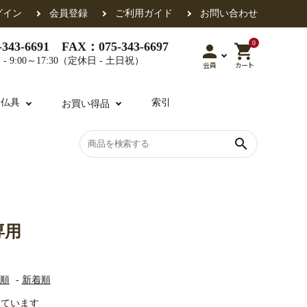
グイン
会員登録
ご利用ガイド
お問い合わせ
0
343-6691 FAX：075-343-6697
person
shopping_cart
- 9:00～17:30（定休日 - 土日祝）
会員
カート
用仏具
索引
お買い得品
search
各派共通
礼盤
色衣・裳附
収納
天蓋・瓔珞・吊金具
過去帳
専用
・香盒
襦袢・裾除け
仏器・供笥・供物
順
-
新着順
示しています