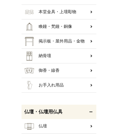
本堂金具・上壇彫物
喚鐘・梵鐘・銅像
掲示板・屋外用品・金物
納骨壇
御香・線香
お手入れ用品
仏壇・仏壇用仏具
仏壇