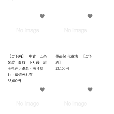
favorite
favorite
他仏具
得度・中仏用品
讃佛歌掛図
啓半装
作務衣
山号額・寄進額・定紋
【ご予約】 中古 五条
墨袈裟 化繊地 【ご予
袈裟 白紋 下り藤 紺
約】
玉虫色／傷み・擦り切
23,100円
れ・威儀外れ有
33,000円
像
掲示板・屋外用品・金
favorite
favorite
物