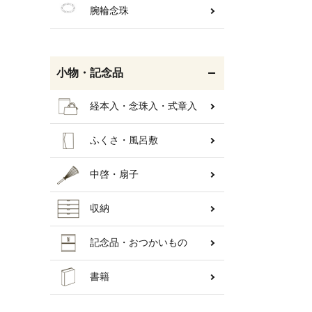
腕輪念珠
小物・記念品
経本入・念珠入・式章入
ふくさ・風呂敷
中啓・扇子
収納
キーワ
記念品・おつかいもの
書籍
カテゴ