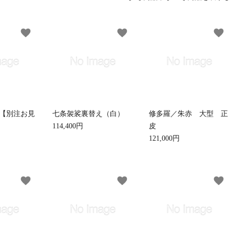
favorite
favorite
favorite
草履・はきもの
ご法要用品・箱類
袴
椅子・机・その
式章・略肩衣
戸帳・華鬘
法衣かばん・中
幕・旗
【別注お見
七条袈裟裏替え（白）
修多羅／朱赤 大型 正
束入
114,400円
皮
121,000円
その他
本堂金具・上壇彫物
喚鐘・梵鐘・銅
favorite
favorite
favorite