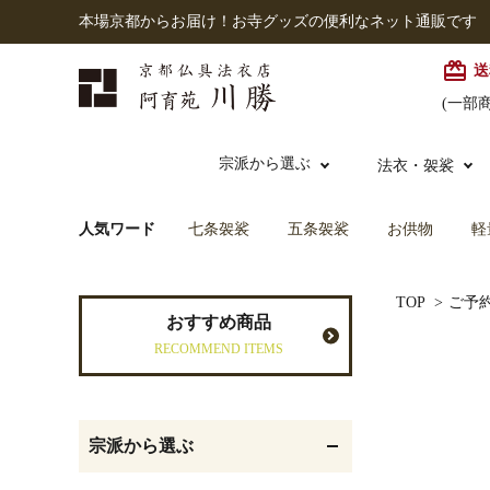
本場京都からお届け！お寺グッズの便利なネット通販です
card_giftcard
送
(一部
宗派から選ぶ
法衣・袈裟
人気ワード
七条袈裟
五条袈裟
お供物
軽
本願寺派（西）
大谷派
本連念珠（僧侶用）
TOP
>
ご予
七条袈裟
経本入・念珠入・式章
御本尊・御掛軸
仏壇
中古品
おすすめ商品
入
RECOMMEND ITEMS
黒衣・直綴
灯明具・灯明準備用品
お位牌
宗派から選ぶ
記念品・おつかいもの