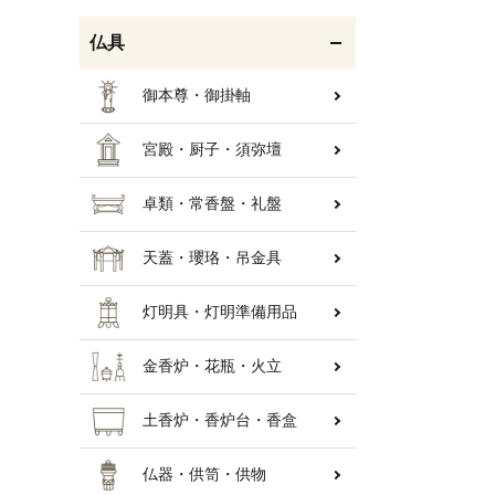
仏具
御本尊・御掛軸
宮殿・厨子・須弥壇
卓類・常香盤・礼盤
天蓋・瓔珞・吊金具
灯明具・灯明準備用品
金香炉・花瓶・火立
土香炉・香炉台・香盒
仏器・供笥・供物