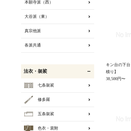
本願寺派（西）
大谷派（東）
白帯・足袋
きん・きん台・鳴物
真宗他派
各派共通
輪袈裟・畳袈裟
打敷・礼盤打敷・下
キン台の下台
掛・水引
法衣・袈裟
積り】
38,500円〜
七条袈裟
修多羅
コート・雨具
欄間・障子・襖・翠簾
五条袈裟
色衣・裳附