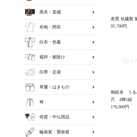
黒衣・直綴
納骨壇
差貫 化繊製
95,700円
布袍・間衣
白衣・色服
襦袢・裾除け
白帯・足袋
草履・はきもの
御経卓 うるみ
尺 4脚1組
袴
176,000円
得度・中仏用品
輪袈裟・畳袈裟