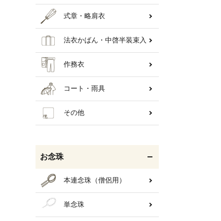
式章・略肩衣
法衣かばん・中啓半装束入
作務衣
コート・雨具
その他
お念珠
本連念珠（僧侶用）
単念珠