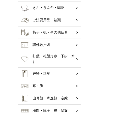
きん・きん台・鳴物
ご法要用品・箱類
椅子・机・その他仏具
讃佛歌掛図
打敷・礼盤打敷・下掛・水
引
戸帳・華鬘
幕・旗
山号額・寄進額・定紋
欄間・障子・襖・翠簾