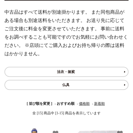
中古品はすべて送料が別途掛かります。 また同包商品が
白帯・足袋
きん・きん台・鳴物
草履・はきもの
ご法要用品・箱類
ある場合も別途送料をいただきます。 お送り先に応じて
ご注文後に料金を変更させていただきます。 事前に送料
椅子・机・その他仏
袴
得度・中仏用品
讃佛歌掛図
具
をお調べすることも可能ですのでお気軽にお問い合わせく
ださい。 ※店頭にてご購入およびお持ち帰りの際は送料
打敷・礼盤打敷・下
輪袈裟・畳袈裟
式章・略肩衣
戸帳・華鬘
掛・水引
はかかりません。
法衣かばん・中啓半
山号額・寄進額・定
幕・旗
作務衣
装束入
紋
法衣・袈裟
欄間・障子・襖・翠
コート・雨具
その他
本堂金具・上壇彫物
仏具
簾
掲示板・屋外用品・
喚鐘・梵鐘・銅像
[ 並び順を変更 ]
-
おすすめ順
-
価格順
-
新着順
金物
全 [15] 商品中 [1-15] 商品を表示しています
納骨壇
御香・線香