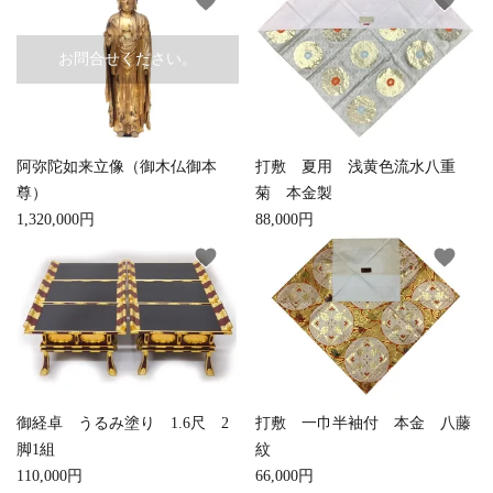
favorite
favorite
お手入れ用品
お問合せください。
阿弥陀如来立像（御木仏御本
打敷 夏用 浅黄色流水八重
尊）
菊 本金製
1,320,000円
88,000円
favorite
favorite
御経卓 うるみ塗り 1.6尺 2
打敷 一巾半袖付 本金 八藤
脚1組
紋
110,000円
66,000円