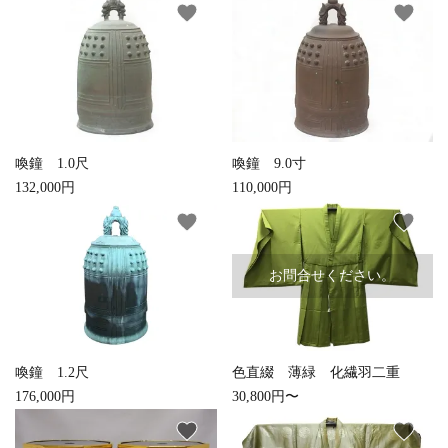
favorite
favorite
検索する
喚鐘 1.0尺
喚鐘 9.0寸
132,000円
110,000円
favorite
favorite
お問合せください。
喚鐘 1.2尺
色直綴 薄緑 化繊羽二重
176,000円
30,800円〜
favorite
favorite