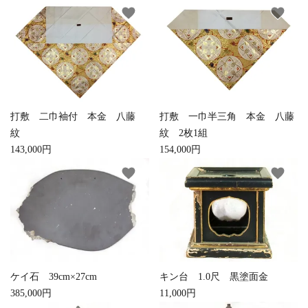
favorite
favorite
打敷 二巾袖付 本金 八藤
打敷 一巾半三角 本金 八藤
紋
紋 2枚1組
143,000円
154,000円
favorite
favorite
close
キーワード
カテゴリー
ケイ石 39cm×27cm
キン台 1.0尺 黒塗面金
385,000円
11,000円