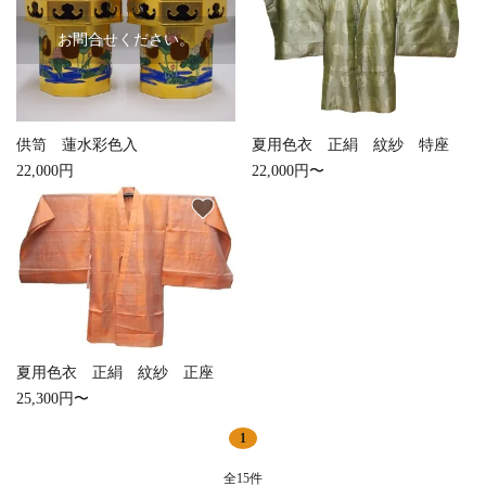
お問合せください。
供笥 蓮水彩色入
夏用色衣 正絹 紋紗 特座
22,000円
22,000円〜
favorite
夏用色衣 正絹 紋紗 正座
25,300円〜
1
全15件