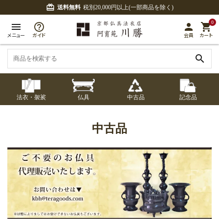
card_giftcard
送料無料
税別20,000円以上(一部商品を除く)
0
menu
person
shopping_cart
メニュー
ガイド
会員
カート
search
法衣・袈裟
仏具
中古品
記念品
七条袈裟
経本入・念珠入・式
七条袈裟
御本尊・御掛軸
中古品
修多羅
ふくさ・風呂敷
宮殿・厨子・須弥壇
アウトレット
中古品
章入
修多羅
五条袈裟
中啓・扇子
卓類・常香盤・礼盤
色衣・裳附
収納
天蓋・瓔珞・吊金具
五条袈裟
記念品・おつかいも
灯明具・灯明準備用
黒衣・直綴
布袍・間衣
書籍
金香炉・花瓶・火立
の
品
色衣・裳附
土香炉・香炉台・香
白衣・色服
襦袢・裾除け
仏器・供笥・供物
黒衣・直綴
盒