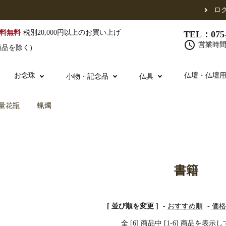
ロ
料無料
税別20,000円以上のお買い上げ
TEL：075-
schedule
営業時間 
商品を除く)
お念珠
仏壇・仏壇
小物・記念品
仏具
量花瓶
蝋燭
（東）
真宗他派
腕輪念珠
単念珠
修多羅
ふくさ・風呂敷
宮殿・厨子・須弥壇
仏壇用お仏具
アウトレット
五条袈裟
中啓・扇子
卓類・常香盤・
法名軸
書籍
布袍・間衣
金香炉・花瓶・火立
お仏壇の引き取り
白衣・色服
土香炉・香炉台
[ 並び順を変更 ]
-
おすすめ順
-
価格
書籍
全 [6] 商品中 [1-6] 商品を表