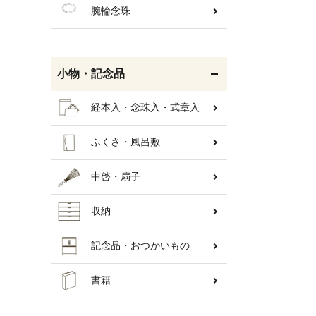
腕輪念珠
小物・記念品
経本入・念珠入・式章入
ふくさ・風呂敷
中啓・扇子
収納
キーワ
記念品・おつかいもの
書籍
カテゴ