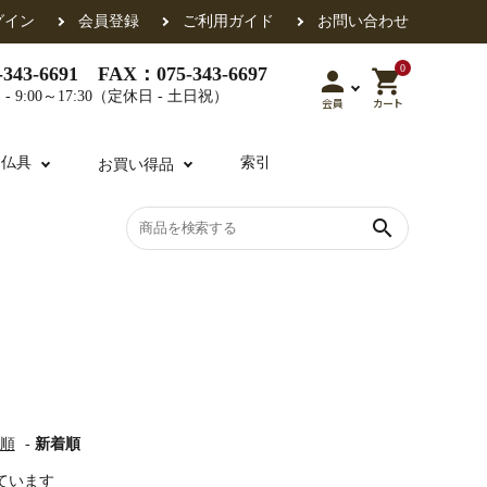
グイン
会員登録
ご利用ガイド
お問い合わせ
0
343-6691 FAX：075-343-6697
person
shopping_cart
- 9:00～17:30（定休日 - 土日祝）
会員
カート
用仏具
索引
お買い得品
search
各派共通
礼盤
色衣・裳附
収納
天蓋・瓔珞・吊金具
過去帳
・香盒
襦袢・裾除け
仏器・供笥・供物
順
-
新着順
示しています