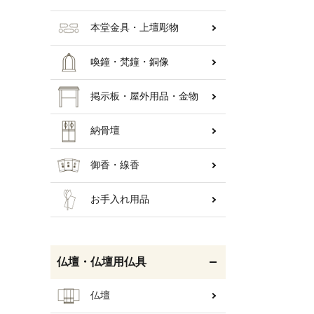
本堂金具・上壇彫物
喚鐘・梵鐘・銅像
掲示板・屋外用品・金物
納骨壇
御香・線香
お手入れ用品
仏壇・仏壇用仏具
仏壇