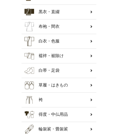
黒衣・直綴
納骨壇
布袍・間衣
白衣・色服
襦袢・裾除け
白帯・足袋
草履・はきもの
袴
得度・中仏用品
輪袈裟・畳袈裟