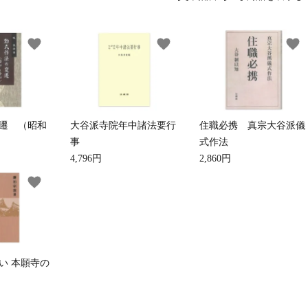
favorite
favorite
favorite
草履・はきもの
ご法要用品・箱類
袴
椅子・机・その
遷 （昭和
大谷派寺院年中諸法要行
住職必携 真宗大谷派儀
式章・略肩衣
戸帳・華鬘
法衣かばん・中
幕・旗
事
式作法
束入
4,796円
2,860円
favorite
その他
本堂金具・上壇彫物
喚鐘・梵鐘・銅
い 本願寺の