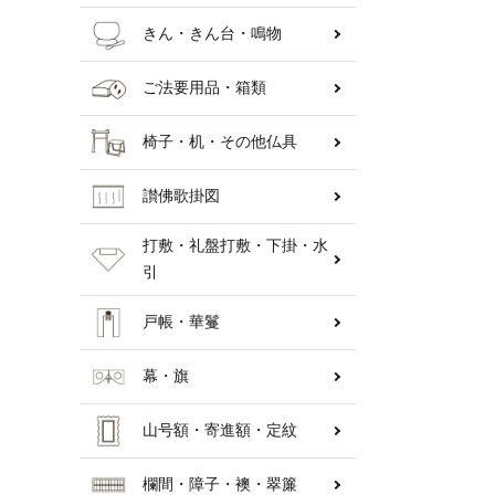
きん・きん台・鳴物
ご法要用品・箱類
椅子・机・その他仏具
讃佛歌掛図
打敷・礼盤打敷・下掛・水
引
戸帳・華鬘
幕・旗
山号額・寄進額・定紋
欄間・障子・襖・翠簾