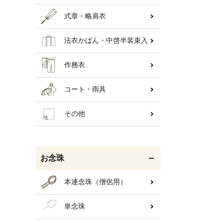
式章・略肩衣
法衣かばん・中啓半装束入
作務衣
コート・雨具
その他
お念珠
本連念珠（僧侶用）
単念珠