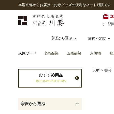
本場京都からお届け！お寺グッズの便利なネット通販です
card_giftcard
送
(一部
宗派から選ぶ
法衣・袈裟
人気ワード
七条袈裟
五条袈裟
お供物
軽
本願寺派（西）
大谷派
本連念珠（僧侶用）
TOP
>
書籍
七条袈裟
経本入・念珠入・式章
御本尊・御掛軸
仏壇
中古品
おすすめ商品
入
RECOMMEND ITEMS
黒衣・直綴
灯明具・灯明準備用品
お位牌
宗派から選ぶ
記念品・おつかいもの