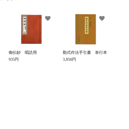
favorite
favorite
他仏具
得度・中仏用品
讃佛歌掛図
御伝鈔 唱読用
勤式作法手引書 単行本
啓半装
作務衣
山号額・寄進額・定紋
935円
3,850円
像
掲示板・屋外用品・金
物