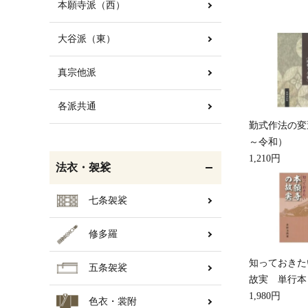
本願寺派（西）
大谷派（東）
白帯・足袋
きん・きん台・鳴物
真宗他派
各派共通
勤式作法の変
輪袈裟・畳袈裟
打敷・礼盤打敷・下
～令和）
掛・水引
1,210円
法衣・袈裟
七条袈裟
修多羅
コート・雨具
欄間・障子・襖・翠簾
知っておきた
五条袈裟
故実 単行本
1,980円
色衣・裳附