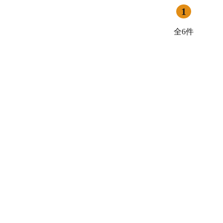
1
御香・線香
お手入れ用品
全6件