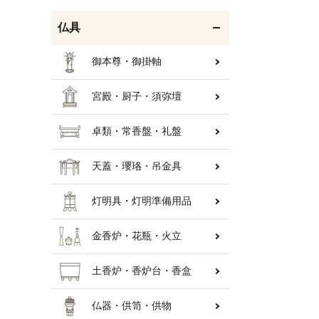
仏具
御本尊・御掛軸
宮殿・厨子・須弥壇
卓類・常香盤・礼盤
天蓋・瓔珞・吊金具
灯明具・灯明準備用品
金香炉・花瓶・火立
土香炉・香炉台・香盒
仏器・供笥・供物