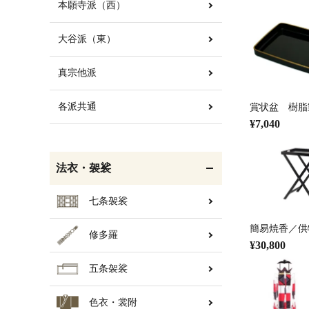
本願寺派（西）
大谷派（東）
白帯・足袋
きん・きん台・鳴物
真宗他派
各派共通
賞状盆 樹脂
¥7,040
輪袈裟・畳袈裟
打敷・礼盤打敷・下
掛・水引
法衣・袈裟
七条袈裟
簡易焼香／供
修多羅
コート・雨具
欄間・障子・襖・翠簾
¥30,800
五条袈裟
色衣・裳附