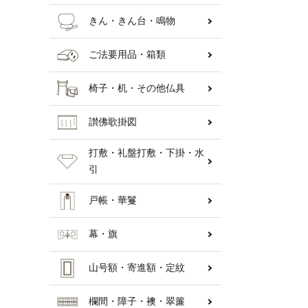
きん・きん台・鳴物
ご法要用品・箱類
椅子・机・その他仏具
讃佛歌掛図
打敷・礼盤打敷・下掛・水
引
戸帳・華鬘
幕・旗
山号額・寄進額・定紋
欄間・障子・襖・翠簾