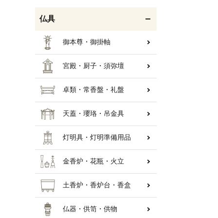
仏具
御本尊・御掛軸
宮殿・厨子・須弥壇
卓類・常香盤・礼盤
天蓋・瓔珞・吊金具
灯明具・灯明準備用品
金香炉・花瓶・火立
土香炉・香炉台・香盒
仏器・供笥・供物