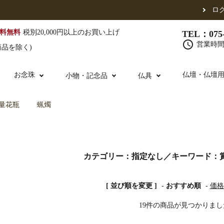
ロ
料無料
税別20,000円以上のお買い上げ
TEL：075-
schedule
営業時間 
商品を除く)
お念珠
仏壇・仏壇
小物・記念品
仏具
量花瓶
蝋燭
（東）
真宗他派
腕輪念珠
単念珠
修多羅
ふくさ・風呂敷
宮殿・厨子・須弥壇
仏壇用お仏具
アウトレット
五条袈裟
中啓・扇子
卓類・常香盤・
法名軸
カテゴリー：指定なし／キーワード：賞
[ 並び順を変更 ]
-
おすすめ順
-
価格
布袍・間衣
金香炉・花瓶・火立
お仏壇の引き取り
白衣・色服
土香炉・香炉台
19件の商品が見つかりまし
書籍