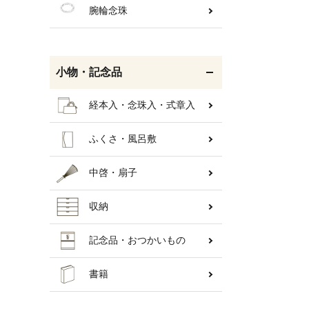
腕輪念珠
小物・記念品
経本入・念珠入・式章入
ふくさ・風呂敷
中啓・扇子
収納
キーワ
記念品・おつかいもの
書籍
カテゴ