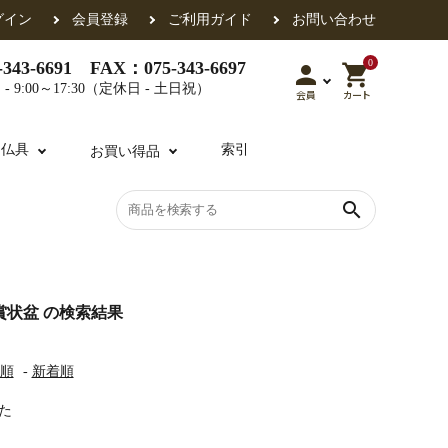
グイン
会員登録
ご利用ガイド
お問い合わせ
0
343-6691 FAX：075-343-6697
person
shopping_cart
- 9:00～17:30（定休日 - 土日祝）
会員
カート
用仏具
索引
お買い得品
search
各派共通
礼盤
色衣・裳附
収納
天蓋・瓔珞・吊金具
過去帳
状盆 の検索結果
順
-
新着順
・香盒
襦袢・裾除け
仏器・供笥・供物
た