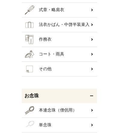
式章・略肩衣
法衣かばん・中啓半装束入
作務衣
コート・雨具
その他
お念珠
本連念珠（僧侶用）
単念珠