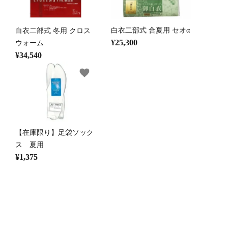
白衣二部式 合夏用 セオα
白衣二部式 冬用 クロス
¥25,300
ウォーム
¥34,540
favorite
【在庫限り】足袋ソック
ス 夏用
¥1,375