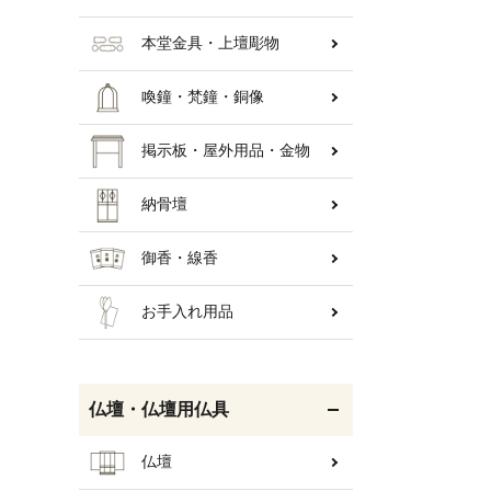
本堂金具・上壇彫物
喚鐘・梵鐘・銅像
掲示板・屋外用品・金物
納骨壇
御香・線香
お手入れ用品
仏壇・仏壇用仏具
仏壇