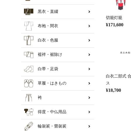
黒衣・直綴
納骨壇
切籠灯籠
¥171,600
布袍・間衣
白衣・色服
襦袢・裾除け
白帯・足袋
白衣二部式 
草履・はきもの
ス
¥18,700
袴
得度・中仏用品
輪袈裟・畳袈裟