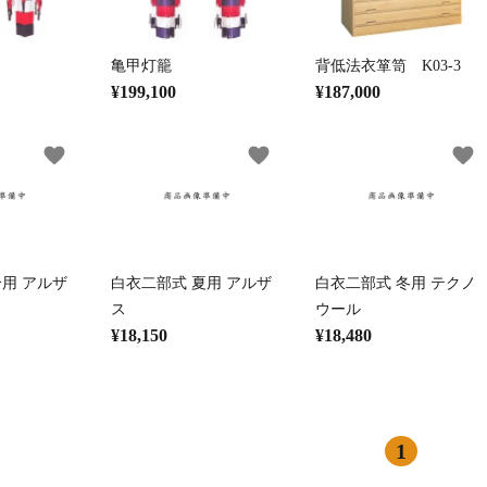
御香・線香
お手入れ用品
亀甲灯籠
背低法衣箪笥 K03-3
¥199,100
¥187,000
favorite
favorite
favorite
合用 アルザ
白衣二部式 夏用 アルザ
白衣二部式 冬用 テクノ
ス
ウール
¥18,150
¥18,480
1