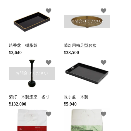
favorite
favorite
お問合せください
他仏具
得度・中仏用品
讃佛歌掛図
焼香盆 樹脂製
菊灯用梅足型お盆
¥2,640
¥38,500
啓半装
作務衣
山号額・寄進額・定紋
favorite
favorite
お問合せください
菊灯 木製漆塗 各寸
長手盆 木製
像
掲示板・屋外用品・金
¥132,000
¥5,940
物
favorite
favorite