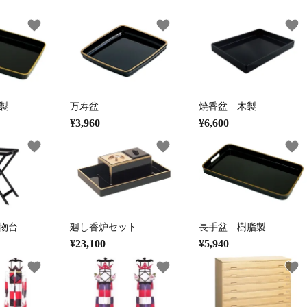
favorite
favorite
favorite
草履・はきもの
ご法要用品・箱類
袴
椅子・机・その
製
万寿盆
焼香盆 木製
¥3,960
¥6,600
式章・略肩衣
戸帳・華鬘
法衣かばん・中
幕・旗
favorite
favorite
favorite
束入
物台
廻し香炉セット
長手盆 樹脂製
その他
本堂金具・上壇彫物
喚鐘・梵鐘・銅
¥23,100
¥5,940
favorite
favorite
favorite