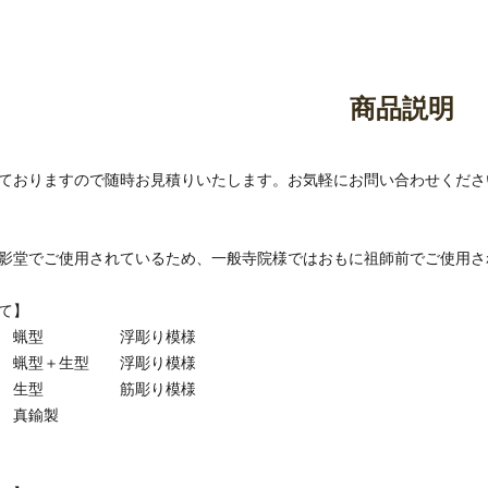
御香・線香
お手入れ用品
商品説明
ておりますので随時お見積りいたします。お気軽にお問い合わせくださ
影堂でご使用されているため、一般寺院様ではおもに祖師前でご使用さ
て】
都製 蝋型 浮彫り模様
製 蝋型＋生型 浮彫り模様
都製 生型 筋彫り模様
 真鍮製