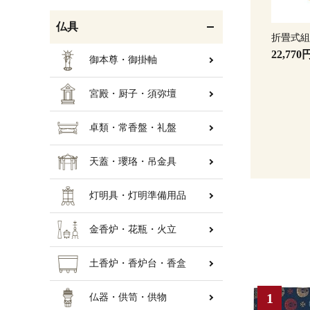
仏具
折畳式
22,770
御本尊・御掛軸
宮殿・厨子・須弥壇
卓類・常香盤・礼盤
天蓋・瓔珞・吊金具
灯明具・灯明準備用品
金香炉・花瓶・火立
土香炉・香炉台・香盒
仏器・供笥・供物