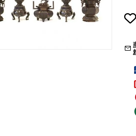
草履・はきもの
ご法要用品・箱類
袴
椅子・机・その
mail_outline
式章・略肩衣
戸帳・華鬘
法衣かばん・中
幕・旗
束入
その他
本堂金具・上壇彫物
喚鐘・梵鐘・銅