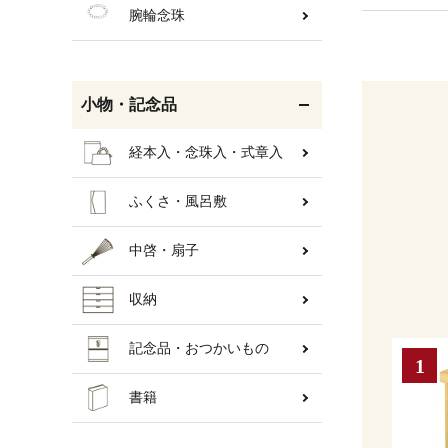
腕輪念珠
小物・記念品
経本入・念珠入・式章入
ふくさ・風呂敷
中啓・扇子
収納
記念品・おつかいもの
書籍