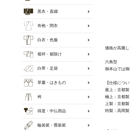
黒衣・直綴
納骨壇
布袍・間衣
白衣・色服
価格が高騰し
襦袢・裾除け
六角型
白帯・足袋
御本山では御
草履・はきもの
【仕様につい
最上：京
袴
極上：京都
上製：京
特製：高岡製
得度・中仏用品
輪袈裟・畳袈裟