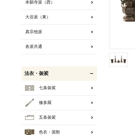
本願寺派（西）
大谷派（東）
白帯・足袋
きん・きん台・鳴物
真宗他派
各派共通
輪袈裟・畳袈裟
打敷・礼盤打敷・下
掛・水引
法衣・袈裟
七条袈裟
修多羅
コート・雨具
欄間・障子・襖・翠簾
五条袈裟
色衣・裳附