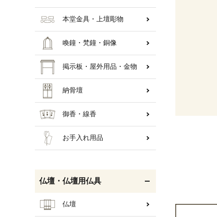
本堂金具・上壇彫物
喚鐘・梵鐘・銅像
掲示板・屋外用品・金物
納骨壇
御香・線香
お手入れ用品
仏壇・仏壇用仏具
仏壇