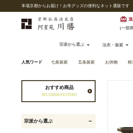
本場京都からお届け！お寺グッズの便利なネット通販です
card_giftcard
送
(一部
宗派から選ぶ
法衣・袈裟
人気ワード
七条袈裟
五条袈裟
お供物
軽
本願寺派（西）
大谷派
本連念珠（僧侶用）
七条袈裟
経本入・念珠入・式章
御本尊・御掛軸
仏壇
中古品
おすすめ商品
入
RECOMMEND ITEMS
黒衣・直綴
灯明具・灯明準備用品
お位牌
宗派から選ぶ
記念品・おつかいもの