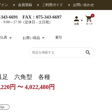
グイン
会員登録
ご利用ガイド
お問い合わせ
0
343-6691 FAX：075-343-6697
person
shopping_cart
- 9:00～17:30（定休日 - 土日祝）
会員
カート
用仏具
索引
お買い得品
search
各派共通
礼盤
色衣・裳附
収納
天蓋・瓔珞・吊金具
過去帳
具足 六角型 各種
,220円 〜 4,022,480円
・香盒
襦袢・裾除け
仏器・供笥・供物
62pt