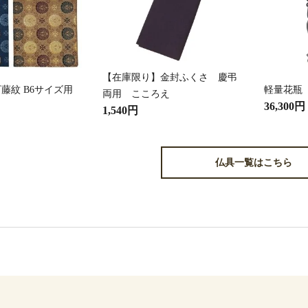
【在庫限り】金封ふくさ 慶弔
藤紋 B6サイズ用
軽量花瓶
両用 こころえ
36,300円
1,540円
仏具一覧はこちら