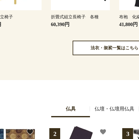
組立椅子
折畳式組立長椅子 各種
布袍 化
円
60,390円
41,800円
法衣・袈裟一覧はこちら
仏具
仏壇・仏壇用仏具
favorite
favorite