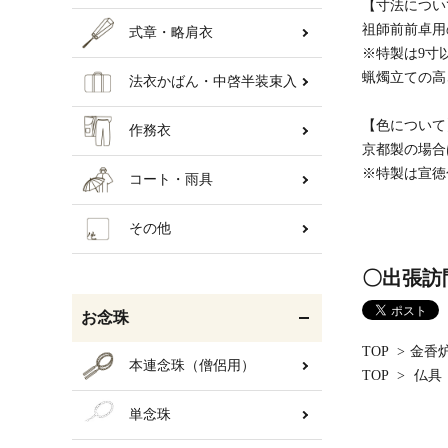
【寸法につい
祖師前前卓用
式章・略肩衣
※特製は9寸
蝋燭立ての高
法衣かばん・中啓半装束入
【色について
作務衣
京都製の場合
※特製は宣徳
コート・雨具
その他
〇出張訪
お念珠
TOP
>
金香
本連念珠（僧侶用）
TOP
>
仏具
単念珠