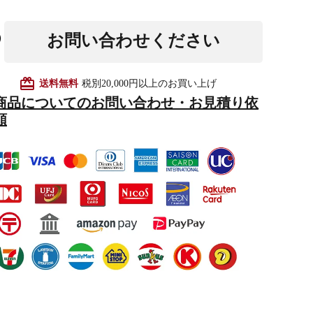
お問い合わせください
他仏具
得度・中仏用品
讃佛歌掛図
card_giftcard
送料無料
税別20,000円以上のお買い上げ
商品についてのお問い合わせ・お見積り依
頼
啓半装
作務衣
山号額・寄進額・定紋
像
掲示板・屋外用品・金
物