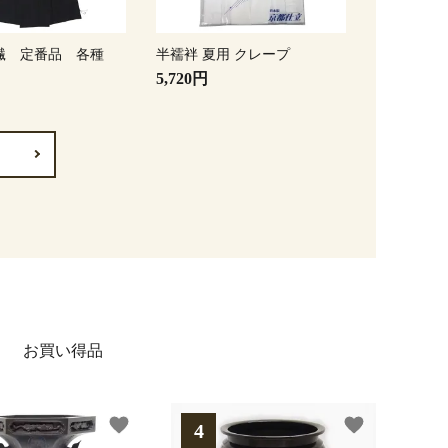
繊 定番品 各種
半襦袢 夏用 クレープ
5,720円
お買い得品
favorite
favorite