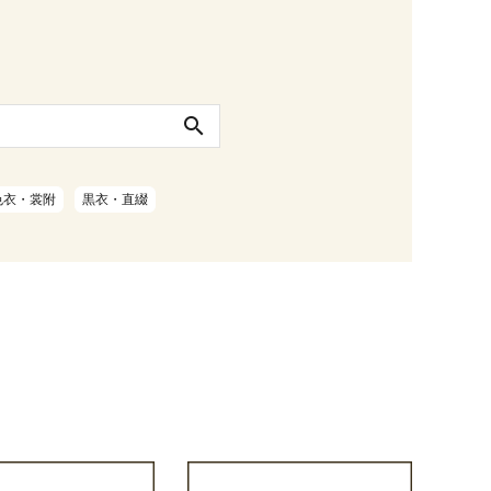
search
色衣・裳附
黒衣・直綴