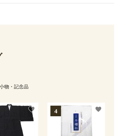
グ
小物・記念品
favorite
favorite