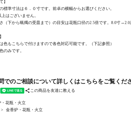
て】
の標準寸法は６．０寸です。前卓の横幅からお選びください。
以上はございません。
さ（下から蝋燭の受皿まで）の目安は花瓶口径の2.5倍です。8.0寸→2.0
】
は色もこちらで付けますので各色対応可能です。（下記参照）
色のみです。
問でのご相談について詳しくはこちらをご覧くだ
share
この商品を友達に教える
炉・花瓶・火立
>
金香炉・花瓶・火立