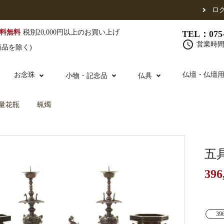
ロ
料無料
税別20,000円以上のお買い上げ
TEL：075-
schedule
営業時間 
商品を除く)
お念珠
仏壇・仏壇
小物・記念品
仏具
量花瓶
蝋燭
（東）
真宗他派
腕輪念珠
単念珠
修多羅
ふくさ・風呂敷
宮殿・厨子・須弥壇
仏壇用お仏具
アウトレット
五条袈裟
中啓・扇子
卓類・常香盤・
法名軸
五
396
布袍・間衣
金香炉・花瓶・火立
お仏壇の引き取り
白衣・色服
土香炉・香炉台
39
書籍