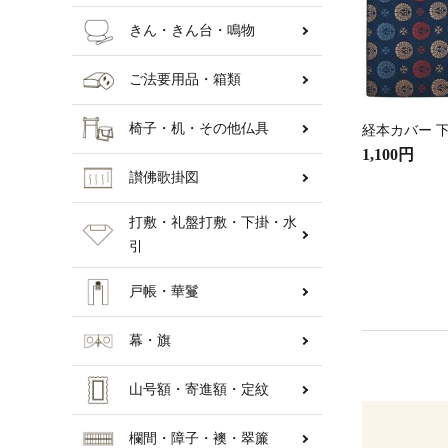
きん・きん台・鳴物
ご法要用品・箱類
椅子・机・その他仏具
経本カバー 下
1,100円
讃佛歌掛図
打敷・礼盤打敷・下掛・水
引
戸帳・華鬘
幕・旗
山号額・寄進額・定紋
欄間・障子・襖・翠簾