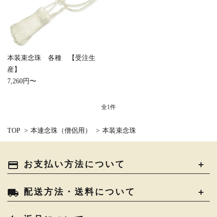
白帯・足袋
きん・きん台・鳴物
草履・はきもの
ご法要用品・箱類
椅子・机・その他仏
袴
得度・中仏用品
讃佛歌掛図
具
本装束念珠 各種 【受注生
close
産】
打敷・礼盤打敷・下
輪袈裟・畳袈裟
式章・略肩衣
戸帳・華鬘
7,260円〜
掛・水引
キーワード
法衣かばん・中啓半
山号額・寄進額・定
全1件
幕・旗
作務衣
装束入
紋
TOP
>
本連念珠（僧侶用）
>
本装束念珠
欄間・障子・襖・翠
コート・雨具
その他
本堂金具・上壇彫物
カテゴリー
簾
payment
掲示板・屋外用品・
お支払い方法について
喚鐘・梵鐘・銅像
金物
local_shipping
配送方法・送料について
検索する
納骨壇
御香・線香