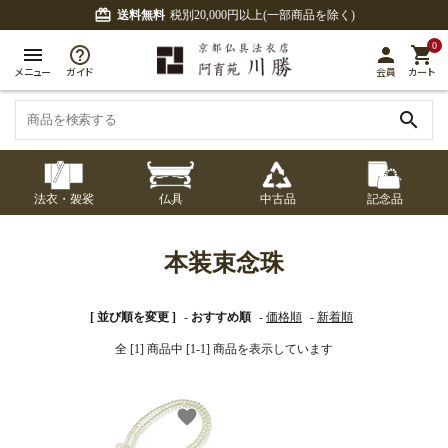
card_giftcard
送料無料
税別20,000円以上(一部商品を除く)
0
menu
person
shopping_cart
メニュー
ガイド
会員
カート
search
法衣・袈裟
仏具
中古品
記念品
七条袈裟
経本入・念珠入・式
七条袈裟
御本尊・御掛軸
中古品
修多羅
ふくさ・風呂敷
宮殿・厨子・須弥壇
アウトレット
本装束念珠
章入
修多羅
五条袈裟
中啓・扇子
卓類・常香盤・礼盤
色衣・裳附
収納
天蓋・瓔珞・吊金具
[ 並び順を変更 ]
-
おすすめ順
-
価格順
-
新着順
五条袈裟
全 [1] 商品中 [1-1] 商品を表示しています
記念品・おつかいも
灯明具・灯明準備用
黒衣・直綴
布袍・間衣
書籍
金香炉・花瓶・火立
の
品
色衣・裳附
favorite
土香炉・香炉台・香
白衣・色服
襦袢・裾除け
仏器・供笥・供物
黒衣・直綴
盒