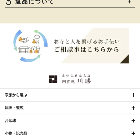
replay
返品について
お手入れ用品
宗派から選ぶ
法衣・袈裟
お念珠
小物・記念品