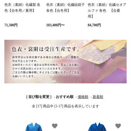
色衣（素絹）化繊製 各
色衣（素絹）化繊紋緞子
色衣（素絹）化繊セオア
色【合冬用／夏用】
各色【合冬用】
ルファ 各色 【合夏
白帯・足袋
きん・きん台・鳴物
草履・はきもの
ご法要用品・箱類
用】
71,500円
103,400円〜
84,700円
椅子・机・その他仏
袴
得度・中仏用品
讃佛歌掛図
具
打敷・礼盤打敷・下
輪袈裟・畳袈裟
式章・略肩衣
戸帳・華鬘
掛・水引
法衣かばん・中啓半
山号額・寄進額・定
幕・旗
作務衣
装束入
紋
欄間・障子・襖・翠
コート・雨具
その他
本堂金具・上壇彫物
簾
[ 並び順を変更 ]
-
おすすめ順
-
価格順
-
新着順
掲示板・屋外用品・
喚鐘・梵鐘・銅像
金物
全 [17] 商品中 [1-17] 商品を表示しています
納骨壇
御香・線香
favorite
favorite