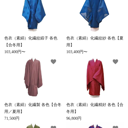
お手入れ用品
色衣（素絹）化繊紋緞子 各色
色衣（素絹）化繊紋紗 各色【夏
【合冬用】
用】
103,400円〜
103,400円〜
favorite
favorite
色衣（素絹）化繊製 各色【合冬
色衣（素絹）化繊精好 各色【合
用／夏用】
冬用】
71,500円
96,800円