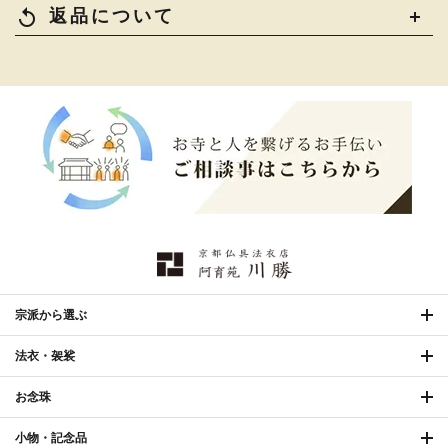
replay
返品について
宗派から選ぶ
法衣・袈裟
お念珠
小物・記念品