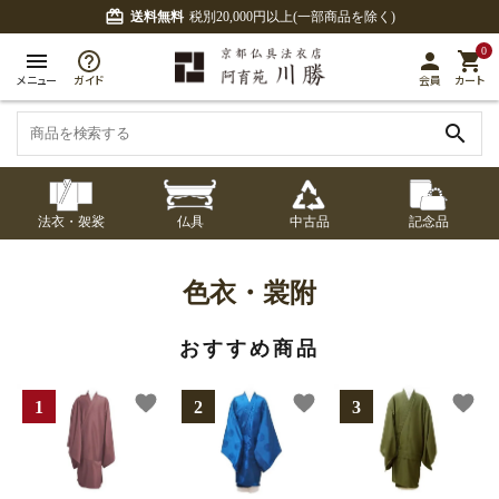
card_giftcard
送料無料
税別20,000円以上(一部商品を除く)
0
menu
person
shopping_cart
メニュー
ガイド
会員
カート
search
法衣・袈裟
仏具
中古品
記念品
七条袈裟
経本入・念珠入・式
七条袈裟
御本尊・御掛軸
中古品
修多羅
ふくさ・風呂敷
宮殿・厨子・須弥壇
アウトレット
色衣・裳附
章入
修多羅
おすすめ商品
五条袈裟
中啓・扇子
卓類・常香盤・礼盤
色衣・裳附
収納
天蓋・瓔珞・吊金具
五条袈裟
favorite
favorite
favorite
記念品・おつかいも
灯明具・灯明準備用
黒衣・直綴
布袍・間衣
書籍
金香炉・花瓶・火立
の
品
色衣・裳附
土香炉・香炉台・香
白衣・色服
襦袢・裾除け
仏器・供笥・供物
黒衣・直綴
盒