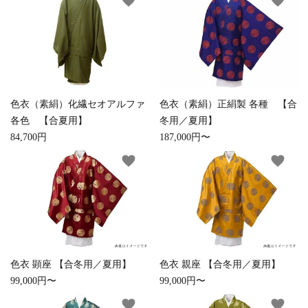
favorite
favorite
色衣（素絹）化繊セオアルファ
色衣（素絹）正絹製 各種 【合
各色 【合夏用】
冬用／夏用】
84,700円
187,000円〜
favorite
favorite
close
色衣 顕座 【合冬用／夏用】
色衣 親座 【合冬用／夏用】
99,000円〜
99,000円〜
favorite
favorite
キーワード