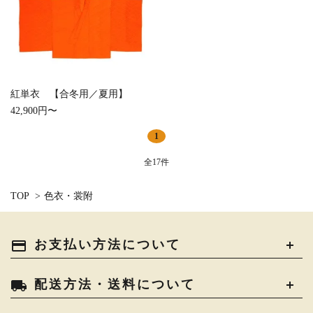
紅単衣 【合冬用／夏用】
42,900円〜
1
全17件
TOP
>
色衣・裳附
payment
お支払い方法について
local_shipping
配送方法・送料について