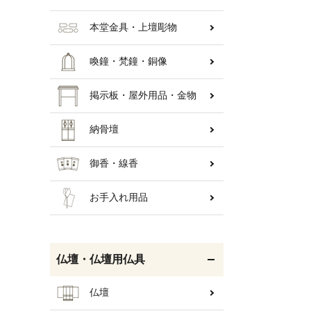
本堂金具・上壇彫物
喚鐘・梵鐘・銅像
掲示板・屋外用品・金物
納骨壇
御香・線香
お手入れ用品
仏壇・仏壇用仏具
仏壇