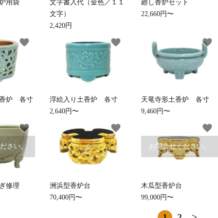
炉用袋
文字書入代（金色／１１
廻し香炉セット
文字）
22,660円〜
御香・線香
お手入れ用品
2,420円
favorite
favorite
favorite
香炉 各寸
浮絵入り土香炉 各寸
天竜寺形土香炉 各寸
2,640円〜
9,460円〜
favorite
favorite
favorite
ださい。
お問合せください。
ぎ修理
洲浜型香炉台
木瓜型香炉台
70,400円〜
99,000円〜
1
2
>