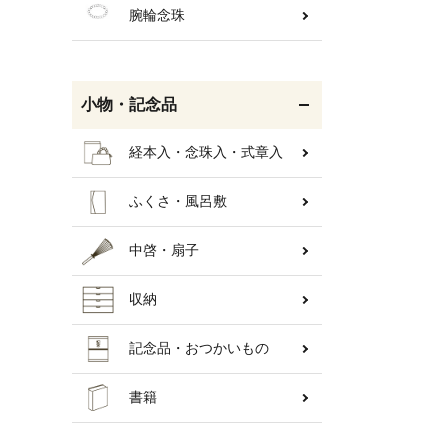
腕輪念珠
小物・記念品
経本入・念珠入・式章入
ふくさ・風呂敷
中啓・扇子
収納
キーワ
記念品・おつかいもの
書籍
カテゴ