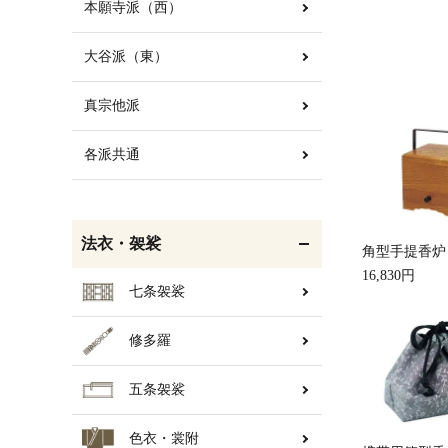
本願寺派（西）
大谷派（東）
白帯・足袋
きん・きん台・鳴物
真宗他派
各派共通
輪袈裟・畳袈裟
打敷・礼盤打敷・下
掛・水引
法衣・袈裟
角型手提香炉
16,830円
七条袈裟
修多羅
コート・雨具
欄間・障子・襖・翠簾
五条袈裟
色衣・裳附