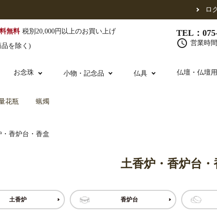
ロ
料無料
税別20,000円以上のお買い上げ
TEL：075-
schedule
営業時間 
商品を除く)
お念珠
仏壇・仏壇
小物・記念品
仏具
量花瓶
蝋燭
（東）
真宗他派
腕輪念珠
炉・香炉台・香盒
単念珠
修多羅
ふくさ・風呂敷
宮殿・厨子・須弥壇
仏壇用お仏具
アウトレット
五条袈裟
中啓・扇子
卓類・常香盤・
法名軸
土香炉・香炉台・
布袍・間衣
金香炉・花瓶・火立
お仏壇の引き取り
白衣・色服
土香炉・香炉台
土香炉
香炉台
書籍