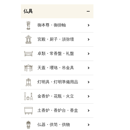
仏具
御本尊・御掛軸
宮殿・厨子・須弥壇
卓類・常香盤・礼盤
天蓋・瓔珞・吊金具
灯明具・灯明準備用品
金香炉・花瓶・火立
土香炉・香炉台・香盒
仏器・供笥・供物