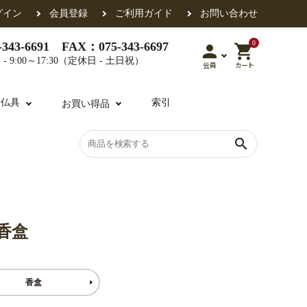
グイン
会員登録
ご利用ガイド
お問い合わせ
0
343-6691 FAX：075-343-6697
person
shopping_cart
- 9:00～17:30（定休日 - 土日祝）
会員
カート
用仏具
索引
お買い得品
search
各派共通
礼盤
色衣・裳附
収納
天蓋・瓔珞・吊金具
過去帳
香盒
・香盒
襦袢・裾除け
仏器・供笥・供物
香盒