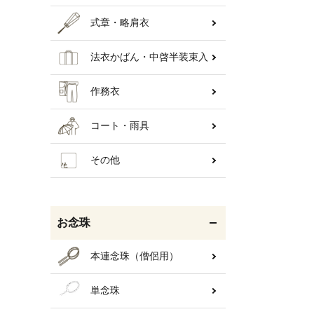
式章・略肩衣
法衣かばん・中啓半装束入
作務衣
コート・雨具
その他
お念珠
本連念珠（僧侶用）
単念珠