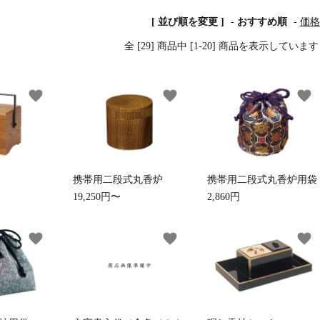
[ 並び順を変更 ]
-
おすすめ順
-
価格
全 [29] 商品中 [1-20] 商品を表示していま
草履・はきもの
ご法要用品・箱類
袴
椅子・机・その
favorite
favorite
favorite
式章・略肩衣
戸帳・華鬘
法衣かばん・中
幕・旗
束入
携帯用二段式丸香炉
携帯用二段式丸香炉用袋
19,250円〜
2,860円
favorite
favorite
favorite
その他
本堂金具・上壇彫物
喚鐘・梵鐘・銅