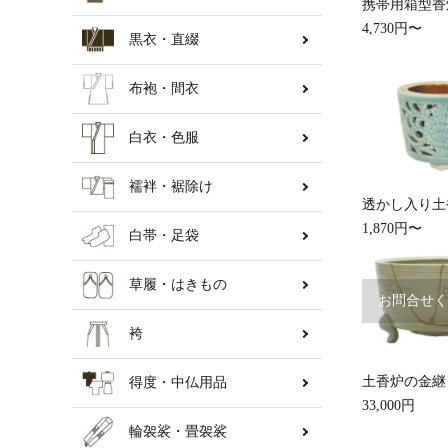
携帯用箱型香
4,730円〜
黒衣・直綴
納骨壇
布袍・間衣
白衣・色服
襦袢・裾除け
透かし入り土
1,870円〜
白帯・足袋
草履・はきもの
お問合せく
袴
土香炉の金継
得度・中仏用品
33,000円
輪袈裟・畳袈裟