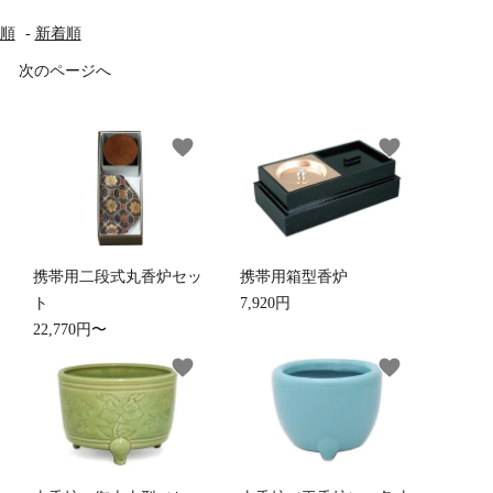
順
-
新着順
す
次のページへ
他仏具
得度・中仏用品
讃佛歌掛図
favorite
favorite
啓半装
作務衣
山号額・寄進額・定紋
携帯用二段式丸香炉セッ
携帯用箱型香炉
ト
7,920円
22,770円〜
favorite
favorite
像
掲示板・屋外用品・金
物