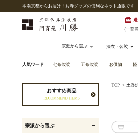
本場京都からお届け！お寺グッズの便利なネット通販です
card_giftcard
送
(一部
宗派から選ぶ
法衣・袈裟
人気ワード
七条袈裟
五条袈裟
お供物
軽
本願寺派（西）
大谷派
本連念珠（僧侶用）
TOP
>
土香
七条袈裟
経本入・念珠入・式章
御本尊・御掛軸
仏壇
中古品
おすすめ商品
入
RECOMMEND ITEMS
黒衣・直綴
灯明具・灯明準備用品
お位牌
宗派から選ぶ
記念品・おつかいもの