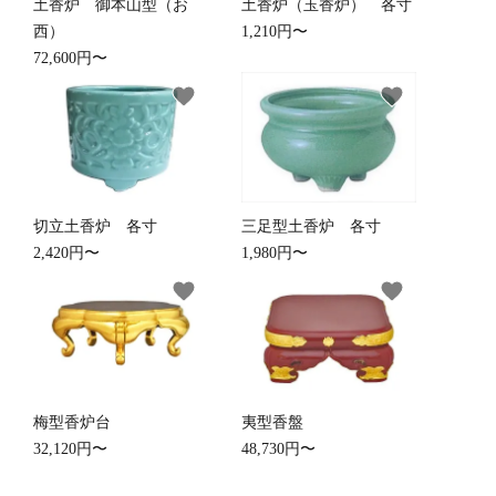
土香炉 御本山型（お
土香炉（玉香炉） 各寸
西）
1,210円〜
72,600円〜
favorite
favorite
切立土香炉 各寸
三足型土香炉 各寸
2,420円〜
1,980円〜
favorite
favorite
梅型香炉台
夷型香盤
32,120円〜
48,730円〜