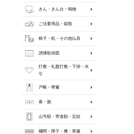
きん・きん台・鳴物
ご法要用品・箱類
椅子・机・その他仏具
讃佛歌掛図
打敷・礼盤打敷・下掛・水
引
戸帳・華鬘
幕・旗
山号額・寄進額・定紋
欄間・障子・襖・翠簾