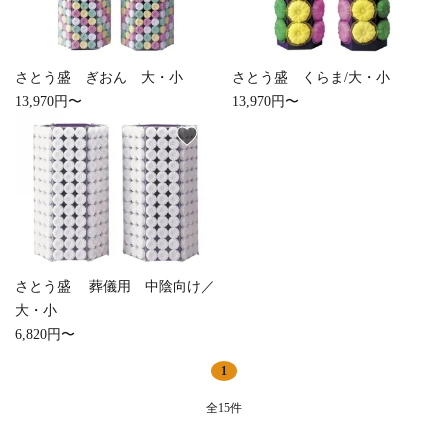
さとう盛 ぎおん 大・小
さとう盛 くらま/大・小
13,970円〜
13,970円〜
favorite
さとう盛 葬儀用 中陰向け／
大・小
6,820円〜
1
全15件