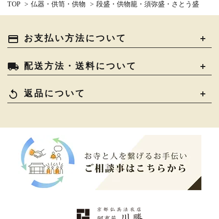
TOP
>
仏器・供笥・供物
>
段盛・供物籠・須弥盛・さとう盛
payment
お支払い方法について
local_shipping
配送方法・送料について
replay
返品について