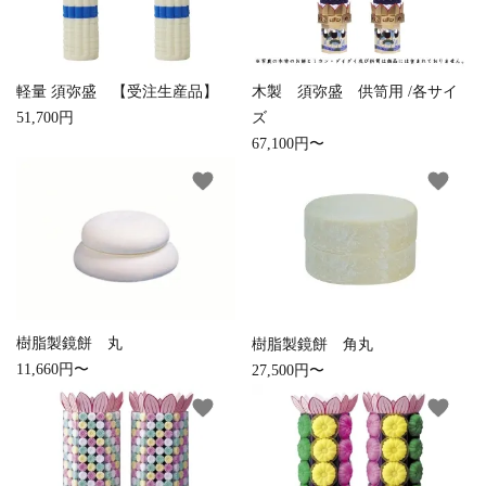
close
キーワード
軽量 須弥盛 【受注生産品】
木製 須弥盛 供笥用 /各サイ
51,700円
ズ
67,100円〜
カテゴリー
favorite
favorite
検索する
樹脂製鏡餅 丸
樹脂製鏡餅 角丸
11,660円〜
27,500円〜
favorite
favorite