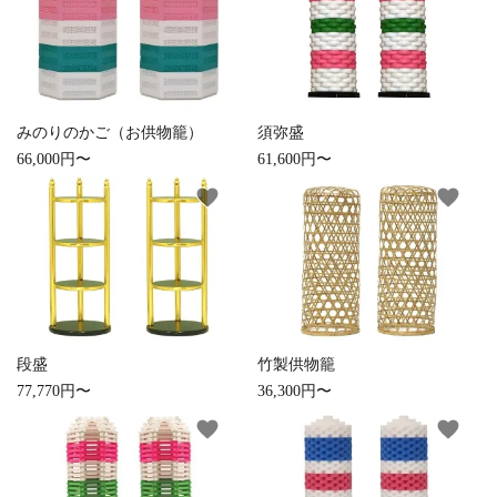
白帯・足袋
きん・きん台・鳴物
草履・はきもの
ご法要用品・箱類
椅子・机・その他仏
袴
得度・中仏用品
讃佛歌掛図
具
みのりのかご（お供物籠）
須弥盛
66,000円〜
61,600円〜
打敷・礼盤打敷・下
輪袈裟・畳袈裟
式章・略肩衣
戸帳・華鬘
掛・水引
favorite
favorite
法衣かばん・中啓半
山号額・寄進額・定
幕・旗
作務衣
装束入
紋
欄間・障子・襖・翠
コート・雨具
その他
本堂金具・上壇彫物
簾
段盛
竹製供物籠
掲示板・屋外用品・
喚鐘・梵鐘・銅像
金物
77,770円〜
36,300円〜
favorite
favorite
納骨壇
御香・線香