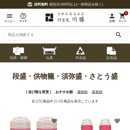
card_giftcard
送料無料
税別20,000円以上(一部商品を除く)
0
menu
person
shopping_cart
メニュー
ガイド
会員
カート
search
法衣・袈裟
仏具
中古品
記念品
七条袈裟
経本入・念珠入・式
七条袈裟
御本尊・御掛軸
中古品
修多羅
ふくさ・風呂敷
宮殿・厨子・須弥壇
アウトレット
段盛・供物籠・須弥盛・さとう盛
章入
修多羅
五条袈裟
中啓・扇子
卓類・常香盤・礼盤
色衣・裳附
収納
天蓋・瓔珞・吊金具
[ 並び順を変更 ]
-
おすすめ順
-
価格順
-
新着順
五条袈裟
全 [15] 商品中 [1-15] 商品を表示しています
記念品・おつかいも
灯明具・灯明準備用
黒衣・直綴
布袍・間衣
書籍
金香炉・花瓶・火立
の
品
色衣・裳附
favorite
favorite
土香炉・香炉台・香
白衣・色服
襦袢・裾除け
仏器・供笥・供物
黒衣・直綴
盒