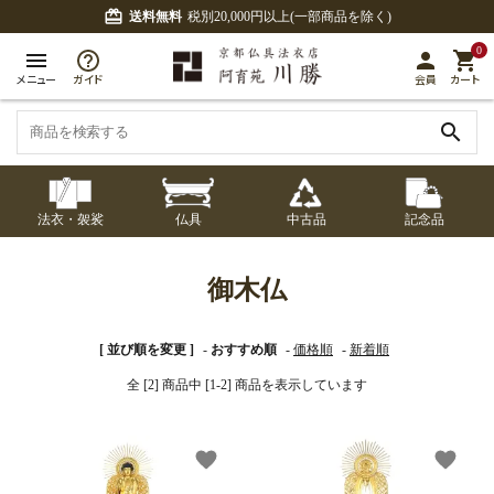
card_giftcard
送料無料
税別20,000円以上(一部商品を除く)
0
menu
person
shopping_cart
メニュー
ガイド
会員
カート
search
法衣・袈裟
仏具
中古品
記念品
七条袈裟
経本入・念珠入・式
七条袈裟
御本尊・御掛軸
中古品
修多羅
ふくさ・風呂敷
宮殿・厨子・須弥壇
アウトレット
御木仏
章入
修多羅
五条袈裟
中啓・扇子
卓類・常香盤・礼盤
色衣・裳附
収納
天蓋・瓔珞・吊金具
[ 並び順を変更 ]
-
おすすめ順
-
価格順
-
新着順
五条袈裟
全 [2] 商品中 [1-2] 商品を表示しています
記念品・おつかいも
灯明具・灯明準備用
黒衣・直綴
布袍・間衣
書籍
金香炉・花瓶・火立
の
品
色衣・裳附
favorite
favorite
土香炉・香炉台・香
白衣・色服
襦袢・裾除け
仏器・供笥・供物
黒衣・直綴
盒