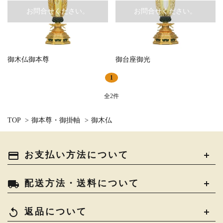
お問合せください。
お問合せください。
白帯・足袋
きん・きん台・鳴物
草履・はきもの
ご法要用品・箱類
椅子・机・その他仏
袴
得度・中仏用品
讃佛歌掛図
具
御木仏御本尊
御台座御光
close
打敷・礼盤打敷・下
1
輪袈裟・畳袈裟
式章・略肩衣
戸帳・華鬘
掛・水引
全2件
キーワード
法衣かばん・中啓半
山号額・寄進額・定
幕・旗
作務衣
装束入
紋
TOP
>
御本尊・御掛軸
>
御木仏
欄間・障子・襖・翠
カテゴリー
コート・雨具
その他
本堂金具・上壇彫物
簾
payment
お支払い方法について
掲示板・屋外用品・
喚鐘・梵鐘・銅像
金物
local_shipping
配送方法・送料について
検索する
納骨壇
御香・線香
replay
返品について