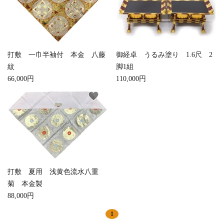
打敷 一巾半袖付 本金 八藤
御経卓 うるみ塗り 1.6尺 2
紋
脚1組
66,000円
110,000円
favorite
打敷 夏用 浅黄色流水八重
菊 本金製
88,000円
1