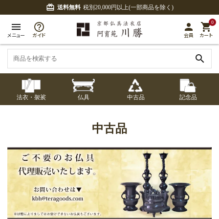
card_giftcard
送料無料
税別20,000円以上(一部商品を除く)
0
menu
person
shopping_cart
メニュー
ガイド
会員
カート
search
法衣・袈裟
仏具
中古品
記念品
七条袈裟
経本入・念珠入・式
七条袈裟
御本尊・御掛軸
中古品
修多羅
ふくさ・風呂敷
宮殿・厨子・須弥壇
アウトレット
中古品
章入
修多羅
五条袈裟
中啓・扇子
卓類・常香盤・礼盤
色衣・裳附
収納
天蓋・瓔珞・吊金具
五条袈裟
記念品・おつかいも
灯明具・灯明準備用
黒衣・直綴
布袍・間衣
書籍
金香炉・花瓶・火立
の
品
色衣・裳附
土香炉・香炉台・香
白衣・色服
襦袢・裾除け
仏器・供笥・供物
黒衣・直綴
盒