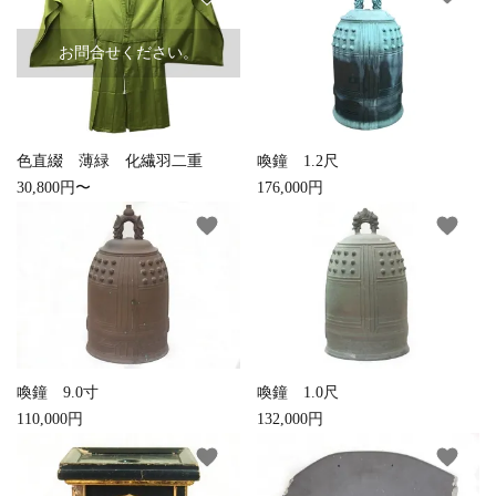
お問合せください。
色直綴 薄緑 化繊羽二重
喚鐘 1.2尺
30,800円〜
176,000円
favorite
favorite
close
キーワード
喚鐘 9.0寸
喚鐘 1.0尺
110,000円
132,000円
favorite
favorite
カテゴリー