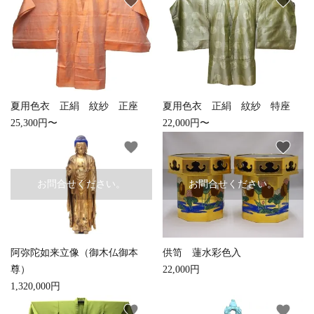
favorite
favorite
お手入れ用品
夏用色衣 正絹 紋紗 正座
夏用色衣 正絹 紋紗 特座
25,300円〜
22,000円〜
favorite
favorite
お問合せください。
お問合せください。
阿弥陀如来立像（御木仏御本
供笥 蓮水彩色入
尊）
22,000円
1,320,000円
favorite
favorite