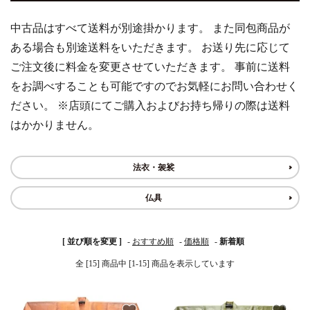
中古品はすべて送料が別途掛かります。 また同包商品が
白帯・足袋
きん・きん台・鳴物
草履・はきもの
ご法要用品・箱類
ある場合も別途送料をいただきます。 お送り先に応じて
ご注文後に料金を変更させていただきます。 事前に送料
椅子・机・その他仏
袴
得度・中仏用品
讃佛歌掛図
具
をお調べすることも可能ですのでお気軽にお問い合わせく
ださい。 ※店頭にてご購入およびお持ち帰りの際は送料
打敷・礼盤打敷・下
輪袈裟・畳袈裟
式章・略肩衣
戸帳・華鬘
掛・水引
はかかりません。
法衣かばん・中啓半
山号額・寄進額・定
幕・旗
作務衣
装束入
紋
法衣・袈裟
欄間・障子・襖・翠
コート・雨具
その他
本堂金具・上壇彫物
仏具
簾
掲示板・屋外用品・
喚鐘・梵鐘・銅像
[ 並び順を変更 ]
-
おすすめ順
-
価格順
-
新着順
金物
全 [15] 商品中 [1-15] 商品を表示しています
納骨壇
御香・線香