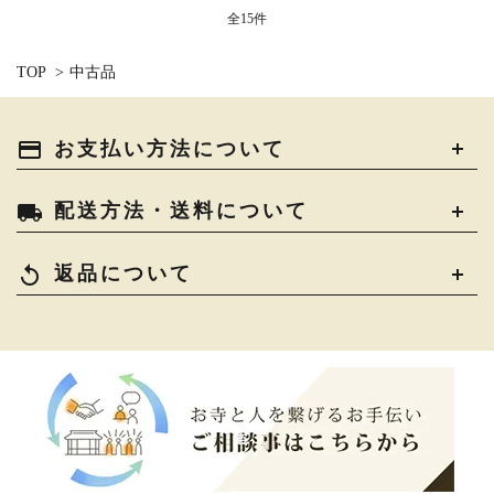
全15件
TOP
>
中古品
payment
お支払い方法について
local_shipping
配送方法・送料について
replay
返品について