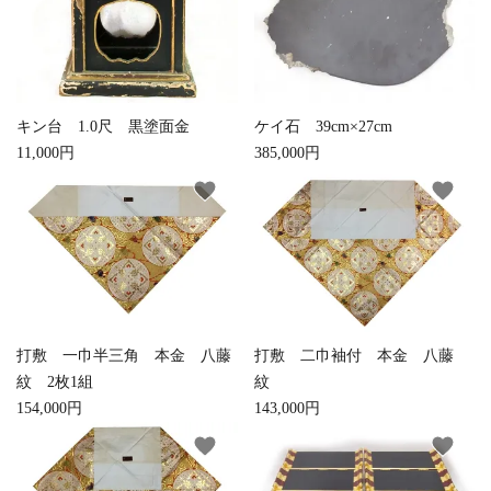
検索する
キン台 1.0尺 黒塗面金
ケイ石 39cm×27cm
11,000円
385,000円
favorite
favorite
打敷 一巾半三角 本金 八藤
打敷 二巾袖付 本金 八藤
紋 2枚1組
紋
154,000円
143,000円
favorite
favorite