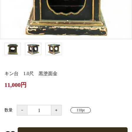
白帯・足袋
きん・きん台・鳴物
草履・はきもの
ご法要用品・箱類
椅子・机・その他仏
袴
得度・中仏用品
讃佛歌掛図
具
打敷・礼盤打敷・下
輪袈裟・畳袈裟
式章・略肩衣
戸帳・華鬘
掛・水引
法衣かばん・中啓半
山号額・寄進額・定
幕・旗
作務衣
装束入
紋
キン台 1.0尺 黒塗面金
欄間・障子・襖・翠
コート・雨具
その他
本堂金具・上壇彫物
11,000円
簾
掲示板・屋外用品・
喚鐘・梵鐘・銅像
金物
数量
－
＋
110pt
納骨壇
御香・線香