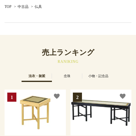
TOP
>
中古品
>
仏具
売上ランキング
RANIKING
法衣・袈裟
念珠
小物・記念品
favorite
favorite