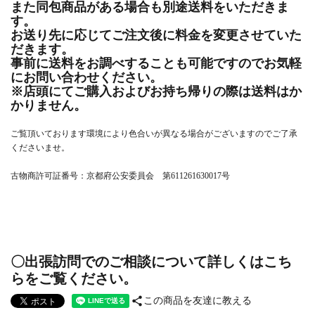
また同包商品がある場合も別途送料をいただきま
す。
お送り先に応じてご注文後に料金を変更させていた
だきます。
事前に送料をお調べすることも可能ですのでお気軽
にお問い合わせください。
※店頭にてご購入およびお持ち帰りの際は送料はか
かりません。
ご覧頂いております環境により色合いが異なる場合がございますのでご了承
くださいませ。
古物商許可証番号：京都府公安委員会 第611261630017号
〇出張訪問でのご相談について詳しくはこち
らをご覧ください。
share
この商品を友達に教える