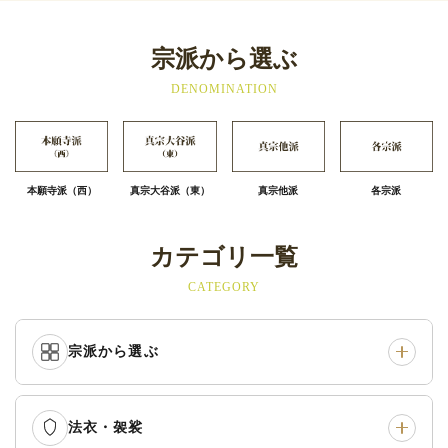
宗派から選ぶ
DENOMINATION
本願寺派（西）
真宗大谷派（東）
真宗他派
各宗派
カテゴリ一覧
CATEGORY
宗派から選ぶ
法衣・袈裟
本願寺派（西）
›
大谷派（東）
›