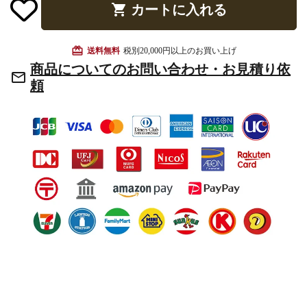
shopping_cart
カートに入れる
お手入れ用品
card_giftcard
送料無料
税別20,000円以上のお買い上げ
商品についてのお問い合わせ・お見積り依
mail_outline
頼