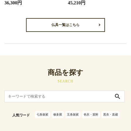
36,300円
45,210円
仏具一覧はこちら
商品を探す
SEARCH
search
七条袈裟
修多羅
五条袈裟
色衣・裳附
黒衣・直綴
人気ワード