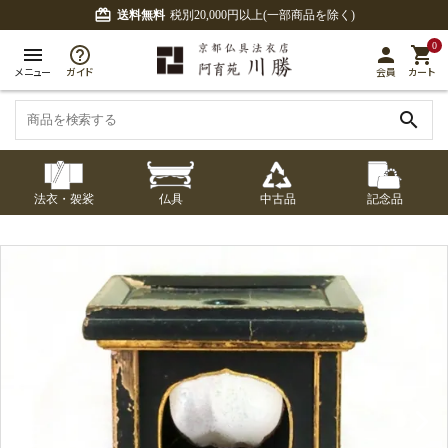
card_giftcard
送料無料
税別20,000円以上(一部商品を除く)
0
menu
person
shopping_cart
メニュー
ガイド
会員
カート
search
法衣・袈裟
仏具
中古品
記念品
七条袈裟
経本入・念珠入・式
七条袈裟
御本尊・御掛軸
中古品
修多羅
ふくさ・風呂敷
宮殿・厨子・須弥壇
アウトレット
章入
修多羅
五条袈裟
中啓・扇子
卓類・常香盤・礼盤
色衣・裳附
収納
天蓋・瓔珞・吊金具
五条袈裟
記念品・おつかいも
灯明具・灯明準備用
黒衣・直綴
布袍・間衣
書籍
金香炉・花瓶・火立
の
品
色衣・裳附
土香炉・香炉台・香
白衣・色服
襦袢・裾除け
仏器・供笥・供物
黒衣・直綴
盒