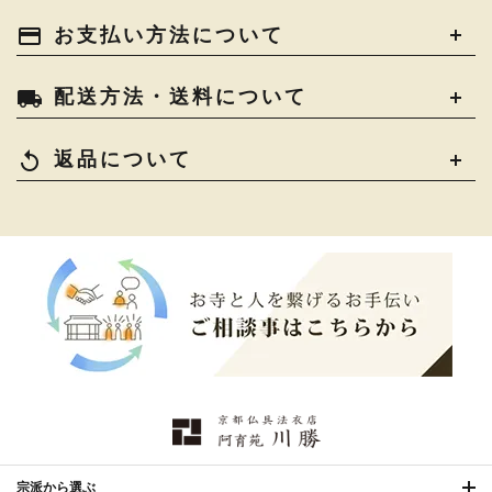
土香炉・香炉台・香盒
›
仏器・供笥・供物
›
法衣かばん・中啓半装
payment
お支払い方法について
›
作務衣
›
お位牌
›
お仏壇の引き取り
›
束入
きん・きん台・鳴物
›
ご法要用品・箱類
›
local_shipping
配送方法・送料について
コート・雨具
›
その他
›
椅子・机・その他仏具
›
讃佛歌掛図
›
replay
返品について
打敷・礼盤打敷・下
›
戸帳・華鬘
›
掛・水引
幕・旗
›
山号額・寄進額・定紋
›
欄間・障子・襖・翠簾
›
本堂金具・上壇彫物
›
掲示板・屋外用品・金
喚鐘・梵鐘・銅像
›
›
物
納骨壇
›
御香・線香
›
宗派から選ぶ