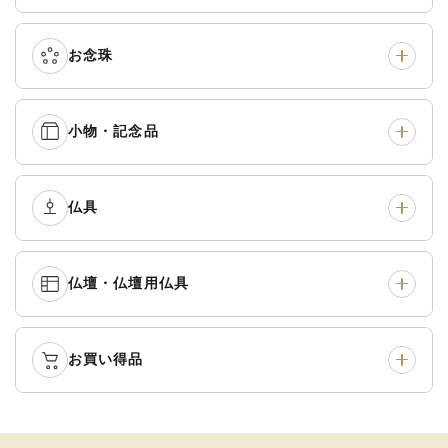
真宗他派
›
各派共通
›
お念珠
七条袈裟
›
修多羅
›
五条袈裟
›
色衣・裳附
›
小物・記念品
本連念珠（僧侶用）
›
単念珠
›
黒衣・直綴
›
布袍・間衣
›
腕輪念珠
›
経本入・念珠入・式章
仏具
›
ふくさ・風呂敷
›
入
白衣・色服
›
襦袢・裾除け
›
中啓・扇子
›
収納
›
仏壇・仏壇用仏具
御本尊・御掛軸
›
宮殿・厨子・須弥壇
›
白帯・足袋
›
草履・はきもの
›
記念品・おつかいもの
›
書籍
›
卓類・常香盤・礼盤
›
天蓋・瓔珞・吊金具
›
袴
›
得度・中仏用品
›
お買い得品
仏壇
›
仏壇用お仏具
›
灯明具・灯明準備用品
›
金香炉・花瓶・火立
›
輪袈裟・畳袈裟
›
式章・略肩衣
›
法名軸
›
過去帳
›
中古品
›
アウトレット
›