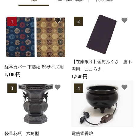
favorite
favorite
【在庫限り】金封ふくさ 慶弔
経本カバー 下藤紋 B6サイズ用
両用 こころえ
1,100円
1,540円
favorite
favorite
軽量花瓶 六角型
電熱式香炉