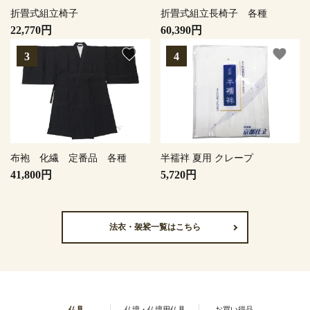
折畳式組立椅子
折畳式組立長椅子 各種
22,770円
60,390円
favorite
favorite
布袍 化繊 定番品 各種
半襦袢 夏用 クレープ
41,800円
5,720円
法衣・袈裟一覧はこちら
仏具
仏壇・仏壇用仏具
お買い得品