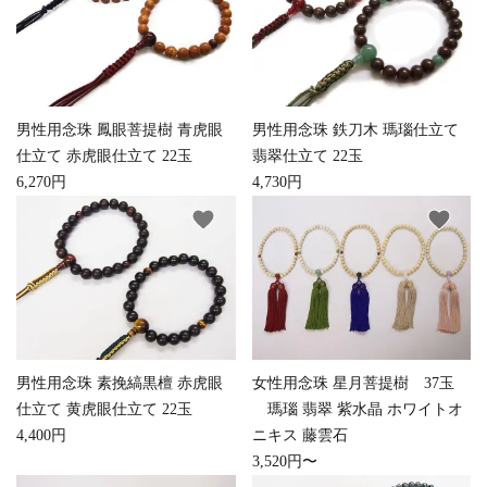
白帯・足袋
きん・きん台・鳴物
草履・はきもの
ご法要用品・箱類
椅子・机・その他仏
袴
得度・中仏用品
讃佛歌掛図
具
男性用念珠 鳳眼菩提樹 青虎眼
男性用念珠 鉄刀木 瑪瑙仕立て
仕立て 赤虎眼仕立て 22玉
翡翠仕立て 22玉
打敷・礼盤打敷・下
輪袈裟・畳袈裟
式章・略肩衣
戸帳・華鬘
6,270円
4,730円
掛・水引
favorite
favorite
法衣かばん・中啓半
山号額・寄進額・定
幕・旗
作務衣
装束入
紋
欄間・障子・襖・翠
コート・雨具
その他
本堂金具・上壇彫物
簾
掲示板・屋外用品・
喚鐘・梵鐘・銅像
金物
男性用念珠 素挽縞黒檀 赤虎眼
女性用念珠 星月菩提樹 37玉
仕立て 黄虎眼仕立て 22玉
瑪瑙 翡翠 紫水晶 ホワイトオ
4,400円
ニキス 藤雲石
納骨壇
御香・線香
3,520円〜