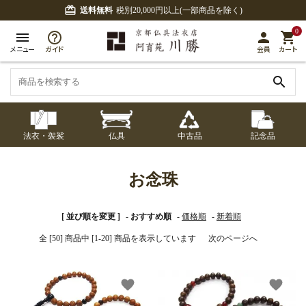
card_giftcard
送料無料
税別20,000円以上(一部商品を除く)
0
menu
person
shopping_cart
メニュー
ガイド
会員
カート
search
法衣・袈裟
仏具
中古品
記念品
七条袈裟
経本入・念珠入・式
七条袈裟
御本尊・御掛軸
中古品
修多羅
ふくさ・風呂敷
宮殿・厨子・須弥壇
アウトレット
お念珠
章入
修多羅
五条袈裟
中啓・扇子
卓類・常香盤・礼盤
色衣・裳附
収納
天蓋・瓔珞・吊金具
[ 並び順を変更 ]
-
おすすめ順
-
価格順
-
新着順
五条袈裟
全 [50] 商品中 [1-20] 商品を表示しています
次のページへ
記念品・おつかいも
灯明具・灯明準備用
黒衣・直綴
布袍・間衣
書籍
金香炉・花瓶・火立
の
品
色衣・裳附
favorite
favorite
土香炉・香炉台・香
白衣・色服
襦袢・裾除け
仏器・供笥・供物
黒衣・直綴
盒