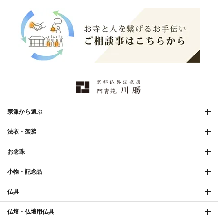
宗派から選ぶ
法衣・袈裟
お念珠
小物・記念品
仏具
仏壇・仏壇用仏具