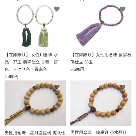
favorite
favorite
【在庫限り】 女性用念珠 水
【在庫限り】女性用念珠 藤雲石
晶 37玉 翡翠仕立 ２種 房
供仕立 33玉
色：トクサ色・青磁色
6,600円
4,400円
favorite
favorite
close
キーワード
男性用念珠 縞星月 茶水晶仕
男性用念珠 星月菩提樹 虎眼仕