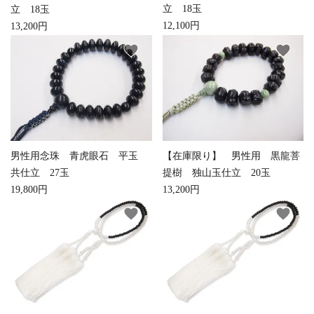
立 18玉
立 18玉
カテゴリー
12,100円
13,200円
favorite
favorite
検索する
男性用念珠 青虎眼石 平玉
【在庫限り】 男性用 黒龍菩
共仕立 27玉
提樹 独山玉仕立 20玉
19,800円
13,200円
favorite
favorite