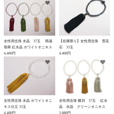
favorite
favorite
お手入れ用品
女性用念珠 水晶 37玉 瑪瑙
【在庫限り】女性用念珠 雪花
翡翠 紅水晶 ホワイトオニキス
石 33玉
4,400円
4,400円
favorite
favorite
女性用念珠 水晶 ホワイトオニ
女性用念珠 蝶貝 37玉 紅水
キス仕立 33玉
晶 水晶 グリーンオニキス
4,400円
3,080円