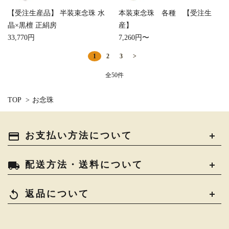
【受注生産品】 半装束念珠 水
本装束念珠 各種 【受注生
晶×黒檀 正絹房
産】
33,770円
7,260円〜
1
2
3
>
全50件
TOP
>
お念珠
payment
お支払い方法について
local_shipping
配送方法・送料について
replay
返品について