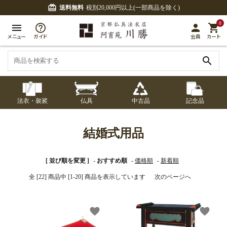
card_giftcard
送料無料
税別20,000円以上(一部商品を除く)
0
menu
person
shopping_cart
メニュー
ガイド
会員
カート
search
法衣・袈裟
仏具
中古品
記念品
七条袈裟
経本入・念珠入・式
七条袈裟
御本尊・御掛軸
中古品
修多羅
ふくさ・風呂敷
宮殿・厨子・須弥壇
アウトレット
結婚式用品
章入
修多羅
五条袈裟
中啓・扇子
卓類・常香盤・礼盤
色衣・裳附
収納
天蓋・瓔珞・吊金具
[ 並び順を変更 ]
-
おすすめ順
-
価格順
-
新着順
五条袈裟
全 [22] 商品中 [1-20] 商品を表示しています
次のページへ
記念品・おつかいも
灯明具・灯明準備用
黒衣・直綴
布袍・間衣
書籍
金香炉・花瓶・火立
の
品
色衣・裳附
favorite
favorite
土香炉・香炉台・香
白衣・色服
襦袢・裾除け
仏器・供笥・供物
黒衣・直綴
盒