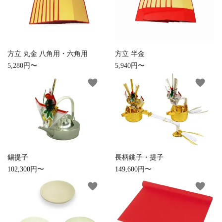
方立 丸金 八角用・六角用
方立 半金
5,280円〜
5,940円〜
favorite
favorite
close
キーワード
錫提子
長柄銚子・提子
102,300円〜
149,600円〜
favorite
favorite
カテゴリー