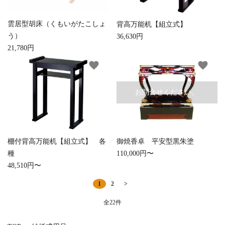
雲居型胡床（くもいがたこしょ
背高万能机【組立式】
う）
36,630円
21,780円
favorite
favorite
お問合せください。
棚付背高万能机【組立式】 各
御焼香卓 平安型黒朱塗
種
110,000円〜
48,510円〜
1
2
>
全22件