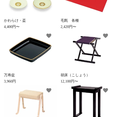
検索する
かわらけ・盃
毛氈 各種
4,400円〜
2,420円〜
favorite
favorite
万寿盆
胡床（こしょう）
3,960円
12,100円〜
favorite
favorite