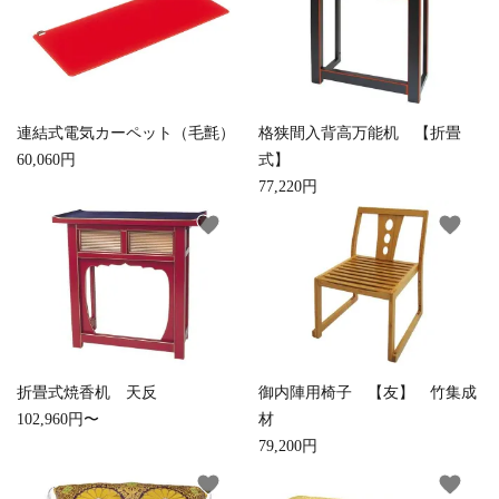
白帯・足袋
きん・きん台・鳴物
草履・はきもの
ご法要用品・箱類
椅子・机・その他仏
袴
得度・中仏用品
讃佛歌掛図
具
連結式電気カーペット（毛氈）
格狭間入背高万能机 【折畳
60,060円
式】
打敷・礼盤打敷・下
輪袈裟・畳袈裟
式章・略肩衣
戸帳・華鬘
77,220円
掛・水引
favorite
favorite
法衣かばん・中啓半
山号額・寄進額・定
幕・旗
作務衣
装束入
紋
欄間・障子・襖・翠
コート・雨具
その他
本堂金具・上壇彫物
簾
掲示板・屋外用品・
喚鐘・梵鐘・銅像
金物
折畳式焼香机 天反
御内陣用椅子 【友】 竹集成
102,960円〜
材
79,200円
納骨壇
御香・線香
favorite
favorite