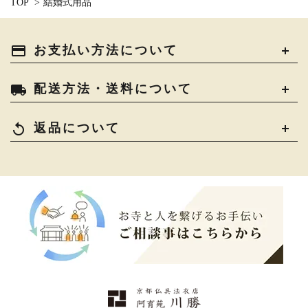
TOP
>
結婚式用品
payment
お支払い方法について
local_shipping
配送方法・送料について
replay
返品について