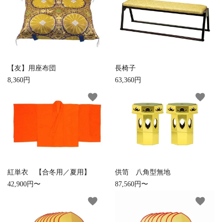
お手入れ用品
【友】用座布団
長椅子
8,360円
63,360円
favorite
favorite
紅単衣 【合冬用／夏用】
供笥 八角型無地
42,900円〜
87,560円〜
favorite
favorite