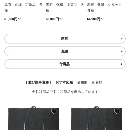
黒衣 化繊 定番品 各
黒衣 化繊 上等品 各
黒衣 化繊 シルック
種
種
各種
白帯・足袋
きん・きん台・鳴物
草履・はきもの
ご法要用品・箱類
61,600円〜
66,000円〜
64,900円〜
椅子・机・その他仏
袴
得度・中仏用品
讃佛歌掛図
具
黒衣
打敷・礼盤打敷・下
輪袈裟・畳袈裟
式章・略肩衣
戸帳・華鬘
掛・水引
直綴
法衣かばん・中啓半
山号額・寄進額・定
付属品
幕・旗
作務衣
装束入
紋
欄間・障子・襖・翠
コート・雨具
その他
本堂金具・上壇彫物
[ 並び順を変更 ]
-
おすすめ順
-
価格順
-
新着順
簾
全 [12] 商品中 [1-12] 商品を表示しています
掲示板・屋外用品・
喚鐘・梵鐘・銅像
金物
favorite
favorite
納骨壇
御香・線香