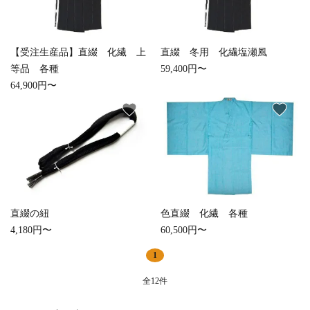
【受注生産品】直綴 化繊 上
直綴 冬用 化繊塩瀬風
等品 各種
59,400円〜
64,900円〜
favorite
favorite
直綴の紐
色直綴 化繊 各種
4,180円〜
60,500円〜
1
全12件