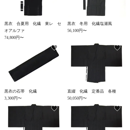
close
黒衣 合夏用 化繊 東レ セ
黒衣 冬用 化繊塩瀬風
キーワード
オアルファ
56,100円〜
74,800円〜
favorite
favorite
カテゴリー
検索する
黒衣の石帯 化繊
直綴 化繊 定番品 各種
3,300円〜
50,050円〜
favorite
favorite