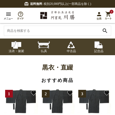
card_giftcard
送料無料
税別20,000円以上(一部商品を除く)
0
menu
person
shopping_cart
メニュー
ガイド
会員
カート
search
法衣・袈裟
仏具
中古品
記念品
七条袈裟
経本入・念珠入・式
七条袈裟
御本尊・御掛軸
中古品
修多羅
ふくさ・風呂敷
宮殿・厨子・須弥壇
アウトレット
黒衣・直綴
章入
修多羅
おすすめ商品
五条袈裟
中啓・扇子
卓類・常香盤・礼盤
色衣・裳附
収納
天蓋・瓔珞・吊金具
五条袈裟
favorite
favorite
favorite
記念品・おつかいも
灯明具・灯明準備用
黒衣・直綴
布袍・間衣
書籍
金香炉・花瓶・火立
の
品
色衣・裳附
土香炉・香炉台・香
白衣・色服
襦袢・裾除け
仏器・供笥・供物
黒衣・直綴
盒