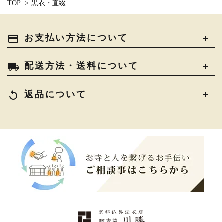
TOP
>
黒衣・直綴
payment
お支払い方法について
local_shipping
配送方法・送料について
replay
返品について