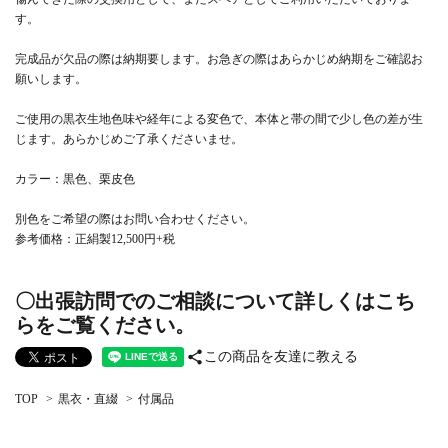
す。
完成品が欠品の際は納期要します。お急ぎの際はあらかじめ納期をご確認お
願いします。
ご使用の黒衣生地色味や経年による変色で、本体と帯の間で少し色の差が生
じます。あらかじめご了承くださいませ。
カラー：黒色、栗皮色
別色をご希望の際はお問い合わせください。
参考価格：正絹製12,500円+税
〇出張訪問でのご相談について詳しくはこち
らをご覧ください。
share
この商品を友達に教える
TOP
>
黒衣・直綴
>
付属品