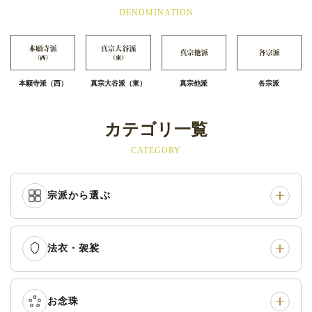
DENOMINATION
本願寺派（西）
真宗大谷派（東）
真宗他派
各宗派
カテゴリ一覧
CATEGORY
宗派から選ぶ
法衣・袈裟
本願寺派（西）
›
大谷派（東）
›
真宗他派
›
各派共通
›
お念珠
七条袈裟
›
修多羅
›