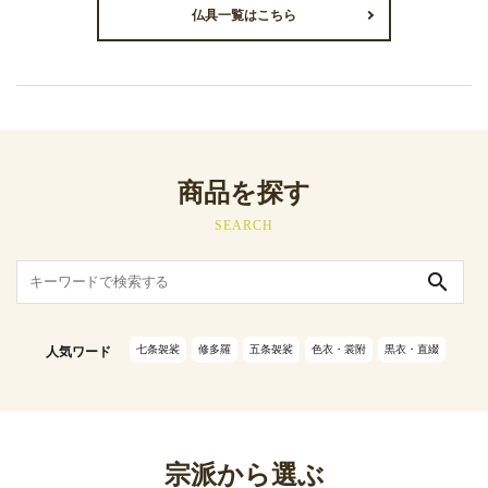
仏具一覧はこちら
商品を探す
SEARCH
search
七条袈裟
修多羅
五条袈裟
色衣・裳附
黒衣・直綴
人気ワード
宗派から選ぶ