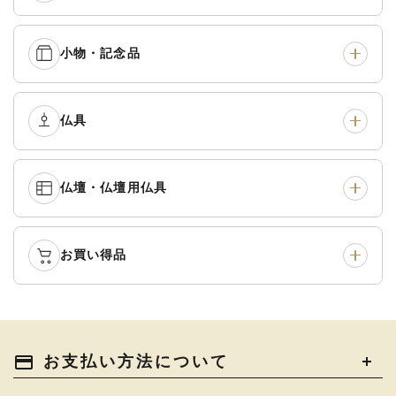
五条袈裟
›
色衣・裳附
›
小物・記念品
本連念珠（僧侶用）
›
単念珠
›
黒衣・直綴
›
布袍・間衣
›
腕輪念珠
›
経本入・念珠入・式章
仏具
›
ふくさ・風呂敷
›
入
白衣・色服
›
襦袢・裾除け
›
中啓・扇子
›
収納
›
仏壇・仏壇用仏具
御本尊・御掛軸
›
宮殿・厨子・須弥壇
›
白帯・足袋
›
草履・はきもの
›
記念品・おつかいもの
›
書籍
›
卓類・常香盤・礼盤
›
天蓋・瓔珞・吊金具
›
袴
›
得度・中仏用品
›
お買い得品
仏壇
›
仏壇用お仏具
›
灯明具・灯明準備用品
›
金香炉・花瓶・火立
›
輪袈裟・畳袈裟
›
式章・略肩衣
›
法名軸
›
過去帳
›
中古品
›
アウトレット
›
土香炉・香炉台・香盒
›
仏器・供笥・供物
›
法衣かばん・中啓半装
payment
お支払い方法について
›
作務衣
›
お位牌
›
お仏壇の引き取り
›
束入