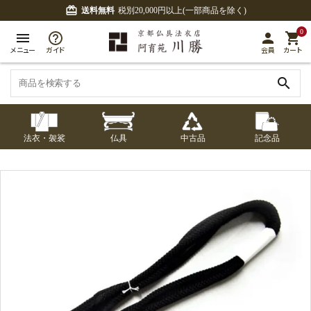
card_giftcard
送料無料
税別20,000円以上(一部商品を除く)
0
menu
person
shopping_cart
メニュー
ガイド
会員
カート
search
法衣・袈裟
仏具
中古品
記念品
七条袈裟
経本入・念珠入・式
七条袈裟
御本尊・御掛軸
中古品
修多羅
ふくさ・風呂敷
宮殿・厨子・須弥壇
アウトレット
章入
修多羅
五条袈裟
中啓・扇子
卓類・常香盤・礼盤
色衣・裳附
収納
天蓋・瓔珞・吊金具
五条袈裟
記念品・おつかいも
灯明具・灯明準備用
黒衣・直綴
布袍・間衣
書籍
金香炉・花瓶・火立
の
品
色衣・裳附
土香炉・香炉台・香
白衣・色服
襦袢・裾除け
仏器・供笥・供物
黒衣・直綴
盒