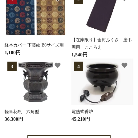
【在庫限り】金封ふくさ 慶弔
経本カバー 下藤紋 B6サイズ用
両用 こころえ
1,100円
1,540円
favorite
favorite
軽量花瓶 六角型
電熱式香炉
36,300円
45,210円