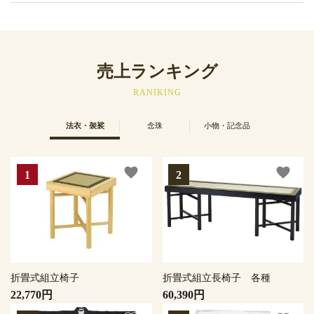
売上ランキング
RANIKING
法衣・袈裟
念珠
小物・記念品
favorite
favorite
折畳式組立椅子
折畳式組立長椅子 各種
22,770円
60,390円