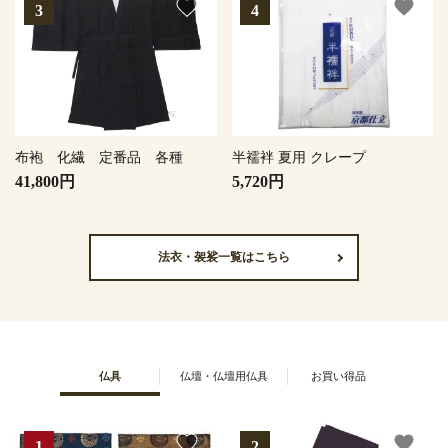
favorite
favorite
布袍 化繊 定番品 各種
半襦袢 夏用 クレープ
41,800円
5,720円
法衣・袈裟一覧はこちら
仏具
仏壇・仏壇用仏具
お買い得品
favorite
favorite