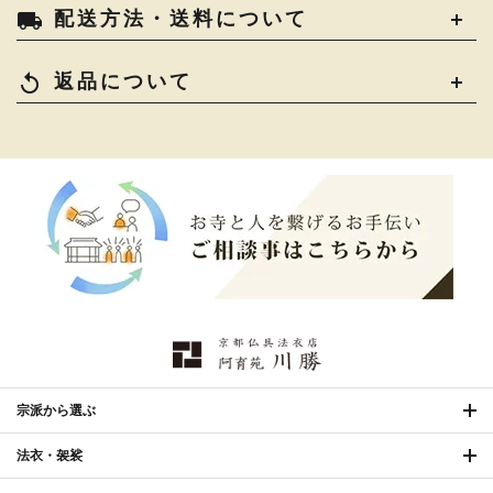
きん・きん台・鳴物
›
ご法要用品・箱類
›
local_shipping
配送方法・送料について
コート・雨具
›
その他
›
椅子・机・その他仏具
›
讃佛歌掛図
›
replay
返品について
打敷・礼盤打敷・下
›
戸帳・華鬘
›
掛・水引
幕・旗
›
山号額・寄進額・定紋
›
欄間・障子・襖・翠簾
›
本堂金具・上壇彫物
›
掲示板・屋外用品・金
喚鐘・梵鐘・銅像
›
›
物
納骨壇
›
御香・線香
›
宗派から選ぶ
法衣・袈裟
お手入れ用品
›