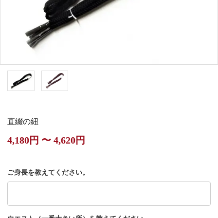
白帯・足袋
きん・きん台・鳴物
草履・はきもの
ご法要用品・箱類
椅子・机・その他仏
袴
得度・中仏用品
讃佛歌掛図
具
打敷・礼盤打敷・下
輪袈裟・畳袈裟
式章・略肩衣
戸帳・華鬘
掛・水引
法衣かばん・中啓半
山号額・寄進額・定
幕・旗
作務衣
装束入
紋
直綴の紐
欄間・障子・襖・翠
コート・雨具
その他
本堂金具・上壇彫物
4,180円 〜 4,620円
簾
掲示板・屋外用品・
喚鐘・梵鐘・銅像
金物
ご身長を教えてください。
納骨壇
御香・線香