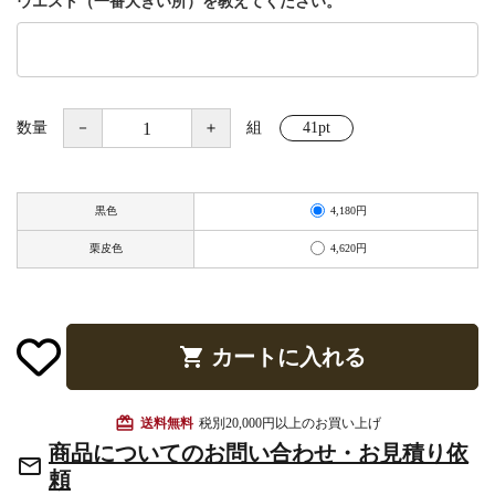
ウエスト（一番大きい所）を教えてください。
お手入れ用品
数量
－
＋
組
41pt
4,180円
黒色
4,620円
栗皮色
shopping_cart
カートに入れる
card_giftcard
送料無料
税別20,000円以上のお買い上げ
商品についてのお問い合わせ・お見積り依
mail_outline
頼