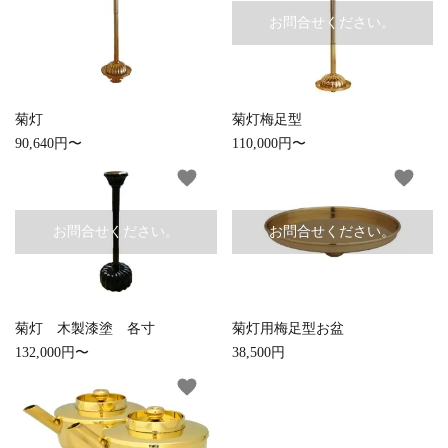
お問合せください。
白帯・足袋
きん・きん台・鳴物
草履・はきもの
ご法要用品・箱類
椅子・机・その他仏
袴
得度・中仏用品
讃佛歌掛図
具
菊灯
菊灯梅足型
90,640円〜
110,000円〜
打敷・礼盤打敷・下
輪袈裟・畳袈裟
式章・略肩衣
戸帳・華鬘
掛・水引
favorite
favorite
法衣かばん・中啓半
山号額・寄進額・定
幕・旗
作務衣
お問合せください。
お問合せください。
装束入
紋
欄間・障子・襖・翠
コート・雨具
その他
本堂金具・上壇彫物
簾
菊灯 木製漆塗 各寸
菊灯用梅足型お盆
掲示板・屋外用品・
喚鐘・梵鐘・銅像
close
金物
132,000円〜
38,500円
favorite
納骨壇
御香・線香
キーワード