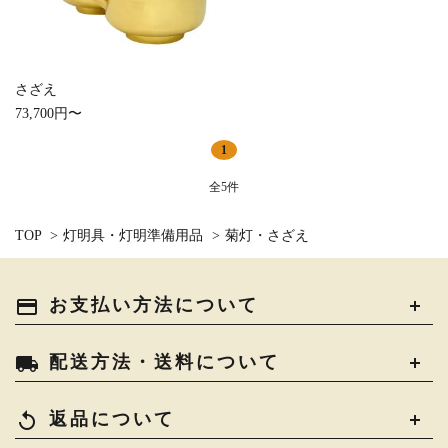
お手入れ用品
カテゴリー
さざえ
73,700円〜
1
検索する
全5件
TOP
>
灯明具・灯明準備用品
>
菊灯・さざえ
payment
お支払い方法について
local_shipping
配送方法・送料について
replay
返品について