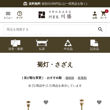
card_giftcard
送料無料
税別20,000円以上(一部商品を除く)
0
menu
person
shopping_cart
メニュー
ガイド
会員
カート
search
法衣・袈裟
仏具
中古品
記念品
七条袈裟
経本入・念珠入・式
七条袈裟
御本尊・御掛軸
中古品
修多羅
ふくさ・風呂敷
宮殿・厨子・須弥壇
アウトレット
菊灯・さざえ
章入
修多羅
五条袈裟
中啓・扇子
卓類・常香盤・礼盤
色衣・裳附
収納
天蓋・瓔珞・吊金具
[ 並び順を変更 ]
-
おすすめ順
-
価格順
-
新着順
五条袈裟
全 [5] 商品中 [1-5] 商品を表示しています
記念品・おつかいも
灯明具・灯明準備用
黒衣・直綴
布袍・間衣
書籍
金香炉・花瓶・火立
の
品
色衣・裳附
favorite
favorite
土香炉・香炉台・香
白衣・色服
襦袢・裾除け
仏器・供笥・供物
黒衣・直綴
盒