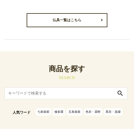
仏具一覧はこちら
商品を探す
SEARCH
search
七条袈裟
修多羅
五条袈裟
色衣・裳附
黒衣・直綴
人気ワード