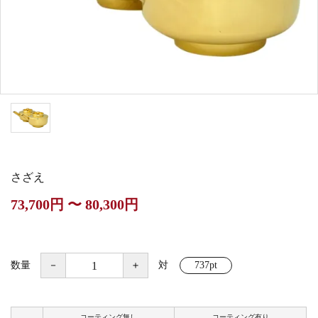
白帯・足袋
きん・きん台・鳴物
草履・はきもの
ご法要用品・箱類
椅子・机・その他仏
袴
得度・中仏用品
讃佛歌掛図
具
打敷・礼盤打敷・下
輪袈裟・畳袈裟
式章・略肩衣
戸帳・華鬘
掛・水引
法衣かばん・中啓半
山号額・寄進額・定
幕・旗
作務衣
装束入
紋
さざえ
欄間・障子・襖・翠
コート・雨具
その他
本堂金具・上壇彫物
73,700円 〜 80,300円
簾
掲示板・屋外用品・
喚鐘・梵鐘・銅像
金物
数量
－
＋
対
737pt
納骨壇
御香・線香
コーティング無し
コーティング有り