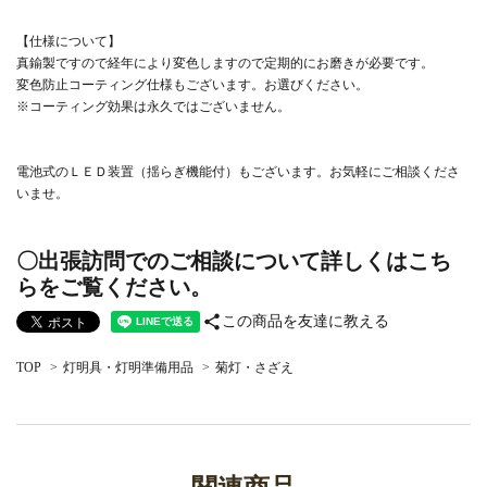
【仕様について】
真鍮製ですので経年により変色しますので定期的にお磨きが必要です。
変色防止コーティング仕様もございます。お選びください。
※コーティング効果は永久ではございません。
電池式のＬＥＤ装置（揺らぎ機能付）もございます。お気軽にご相談くださ
いませ。
〇出張訪問でのご相談について詳しくはこち
らをご覧ください。
share
この商品を友達に教える
TOP
>
灯明具・灯明準備用品
>
菊灯・さざえ