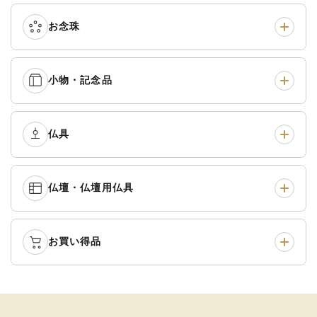
真宗他派
›
各派共通
›
お念珠
七条袈裟
›
修多羅
›
五条袈裟
›
色衣・裳附
›
小物・記念品
本連念珠（僧侶用）
›
単念珠
›
黒衣・直綴
›
布袍・間衣
›
腕輪念珠
›
経本入・念珠入・式章
仏具
›
ふくさ・風呂敷
›
入
白衣・色服
›
襦袢・裾除け
›
中啓・扇子
›
収納
›
仏壇・仏壇用仏具
御本尊・御掛軸
›
宮殿・厨子・須弥壇
›
白帯・足袋
›
草履・はきもの
›
記念品・おつかいもの
›
書籍
›
卓類・常香盤・礼盤
›
天蓋・瓔珞・吊金具
›
袴
›
得度・中仏用品
›
お買い得品
仏壇
›
仏壇用お仏具
›
灯明具・灯明準備用品
›
金香炉・花瓶・火立
›
輪袈裟・畳袈裟
›
式章・略肩衣
›
法名軸
›
過去帳
›
中古品
›
アウトレット
›
土香炉・香炉台・香盒
›
仏器・供笥・供物
›