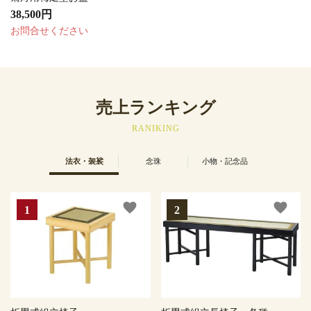
38,500円
お問合せください
売上ランキング
RANIKING
法衣・袈裟
念珠
小物・記念品
favorite
favorite