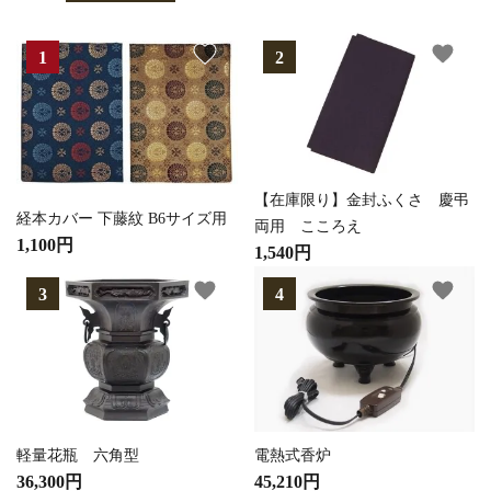
favorite
favorite
【在庫限り】金封ふくさ 慶弔
経本カバー 下藤紋 B6サイズ用
両用 こころえ
1,100円
1,540円
favorite
favorite
軽量花瓶 六角型
電熱式香炉
36,300円
45,210円