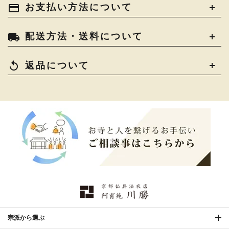
法衣かばん・中啓半装
payment
お支払い方法について
›
作務衣
›
お位牌
›
お仏壇の引き取り
›
束入
きん・きん台・鳴物
›
ご法要用品・箱類
›
local_shipping
配送方法・送料について
コート・雨具
›
その他
›
椅子・机・その他仏具
›
讃佛歌掛図
›
replay
返品について
打敷・礼盤打敷・下
›
戸帳・華鬘
›
掛・水引
幕・旗
›
山号額・寄進額・定紋
›
欄間・障子・襖・翠簾
›
本堂金具・上壇彫物
›
掲示板・屋外用品・金
喚鐘・梵鐘・銅像
›
›
物
納骨壇
›
御香・線香
›
宗派から選ぶ