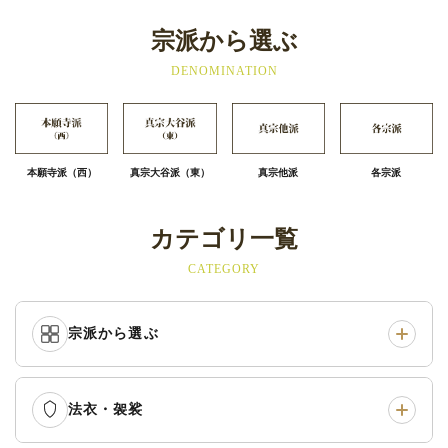
宗派から選ぶ
DENOMINATION
本願寺派（西）
真宗大谷派（東）
真宗他派
各宗派
カテゴリ一覧
CATEGORY
宗派から選ぶ
法衣・袈裟
本願寺派（西）
›
大谷派（東）
›