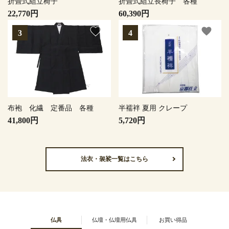
折畳式組立椅子
折畳式組立長椅子 各種
22,770円
60,390円
favorite
favorite
布袍 化繊 定番品 各種
半襦袢 夏用 クレープ
41,800円
5,720円
法衣・袈裟一覧はこちら
仏具
仏壇・仏壇用仏具
お買い得品