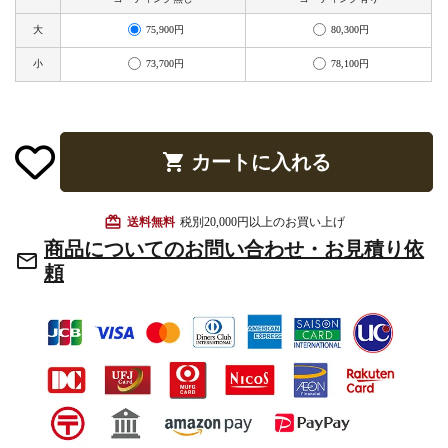
お手入れ用品
75,900円
80,300円
大
73,700円
78,100円
小
shopping_cart
カートに入れる
card_giftcard
送料無料
税別20,000円以上のお買い上げ
商品についてのお問い合わせ・お見積り依
mail_outline
頼