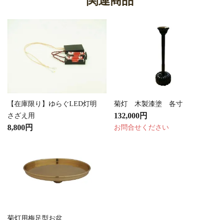
関連商品
【在庫限り】ゆらぐLED灯明
菊灯 木製漆塗 各寸
132,000円
さざえ用
8,800円
お問合せください
菊灯用梅足型お盆