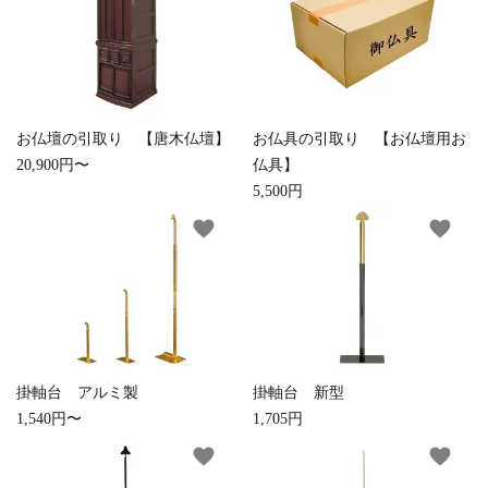
検索する
お仏壇の引取り 【唐木仏壇】
お仏具の引取り 【お仏壇用お
20,900円〜
仏具】
5,500円
favorite
favorite
掛軸台 アルミ製
掛軸台 新型
1,540円〜
1,705円
favorite
favorite