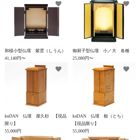
favorite
favorite
お手入れ用品
和様小型仏壇 紫雲（しうん）
御厨子型仏壇 小／大 各種
41,140円〜
25,080円〜
favorite
favorite
kuDAN 仏壇 屋久杉 【現品
kuDAN 仏壇 栃（とち）
限り】
【現品限り】
55,000円
55,000円