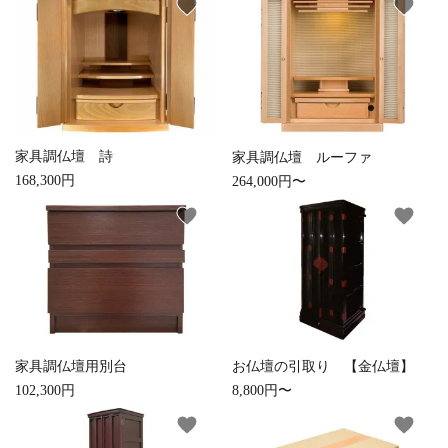
favorite
favorite
家具調仏壇 詩
家具調仏壇 ルーファ
168,300円
264,000円〜
favorite
favorite
close
キーワード
家具調仏壇用別台
お仏壇の引取り 【金仏壇】
102,300円
8,800円〜
カテゴリー
favorite
favorite