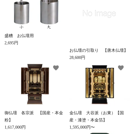
白帯・足袋
きん・きん台・鳴物
草履・はきもの
ご法要用品・箱類
椅子・机・その他仏
袴
得度・中仏用品
讃佛歌掛図
具
盛糟 お仏壇用
2,695円
打敷・礼盤打敷・下
輪袈裟・畳袈裟
式章・略肩衣
戸帳・華鬘
お仏壇の引取り 【唐木仏壇】
掛・水引
28,600円
法衣かばん・中啓半
山号額・寄進額・定
favorite
favorite
幕・旗
作務衣
装束入
紋
欄間・障子・襖・翠
コート・雨具
その他
本堂金具・上壇彫物
簾
掲示板・屋外用品・
喚鐘・梵鐘・銅像
金物
御仏壇 各宗派 【国産・本金
金仏壇 大谷派（お東）【国
粉】
産・漆塗・本金箔】
納骨壇
御香・線香
1,617,000円
1,595,000円〜