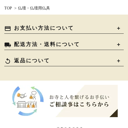
TOP
>
仏壇・仏壇用仏具
payment
お支払い方法について
local_shipping
配送方法・送料について
replay
返品について