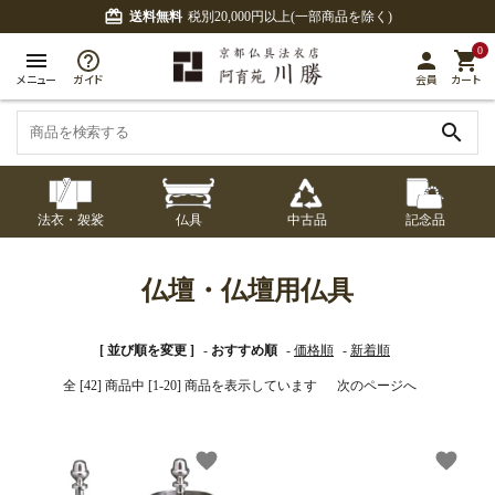
card_giftcard
送料無料
税別20,000円以上(一部商品を除く)
0
menu
person
shopping_cart
メニュー
ガイド
会員
カート
search
法衣・袈裟
仏具
中古品
記念品
七条袈裟
経本入・念珠入・式
七条袈裟
御本尊・御掛軸
中古品
修多羅
ふくさ・風呂敷
宮殿・厨子・須弥壇
アウトレット
仏壇・仏壇用仏具
章入
修多羅
五条袈裟
中啓・扇子
卓類・常香盤・礼盤
色衣・裳附
収納
天蓋・瓔珞・吊金具
[ 並び順を変更 ]
-
おすすめ順
-
価格順
-
新着順
五条袈裟
全 [42] 商品中 [1-20] 商品を表示しています
次のページへ
記念品・おつかいも
灯明具・灯明準備用
黒衣・直綴
布袍・間衣
書籍
金香炉・花瓶・火立
の
品
色衣・裳附
favorite
favorite
土香炉・香炉台・香
白衣・色服
襦袢・裾除け
仏器・供笥・供物
黒衣・直綴
盒