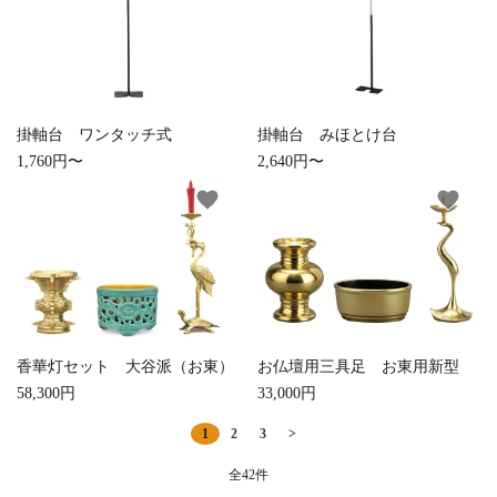
掛軸台 ワンタッチ式
掛軸台 みほとけ台
1,760円〜
2,640円〜
favorite
favorite
香華灯セット 大谷派（お東）
お仏壇用三具足 お東用新型
58,300円
33,000円
1
2
3
>
全42件