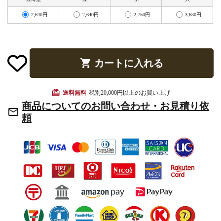
お手入れ用品
2,640円
2,640円
2,750円
3,630円
shopping_cart
カートに入れる
card_giftcard
送料無料
税別20,000円以上のお買い上げ
商品についてのお問い合わせ・お見積り依
mail_outline
頼