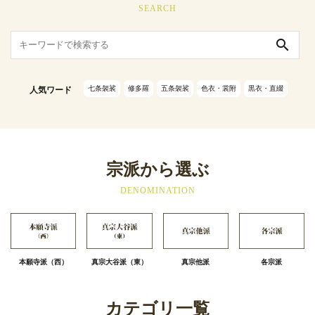
SEARCH
search
七条袈裟
修多羅
五条袈裟
色衣・裳附
黒衣・直綴
人気ワード
宗派から選ぶ
DENOMINATION
本願寺派（西）
真宗大谷派（東）
真宗他派
各宗派
カテゴリ一覧