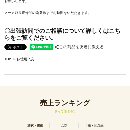
お願いします。
メーカ取り寄せ品の為発送までお時間をいただきます。
〇出張訪問でのご相談について詳しくはこち
らをご覧ください。
share
この商品を友達に教える
TOP
>
仏壇用仏具
売上ランキング
RANIKING
法衣・袈裟
念珠
小物・記念品