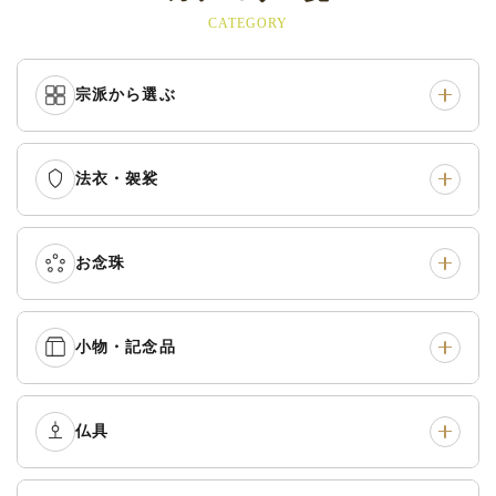
CATEGORY
宗派から選ぶ
法衣・袈裟
本願寺派（西）
›
大谷派（東）
›
真宗他派
›
各派共通
›
お念珠
七条袈裟
›
修多羅
›
五条袈裟
›
色衣・裳附
›
小物・記念品
本連念珠（僧侶用）
›
単念珠
›
黒衣・直綴
›
布袍・間衣
›
腕輪念珠
›
経本入・念珠入・式章
仏具
›
ふくさ・風呂敷
›
入
白衣・色服
›
襦袢・裾除け
›