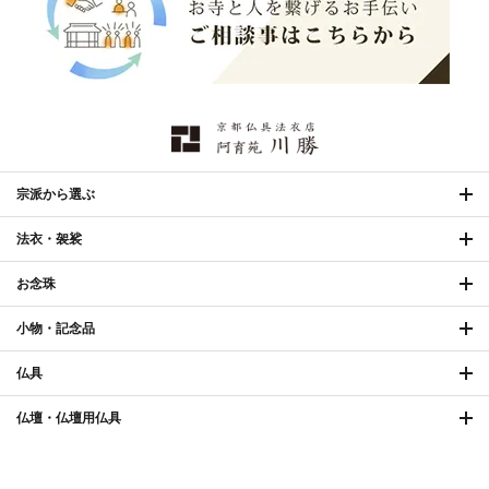
欄間・障子・襖・翠簾
›
本堂金具・上壇彫物
›
掲示板・屋外用品・金
喚鐘・梵鐘・銅像
›
›
物
納骨壇
›
御香・線香
›
宗派から選ぶ
法衣・袈裟
お手入れ用品
›
お念珠
小物・記念品
合計2万円（税込）以上ご購入で
送料無料
仏具
2,640円 〜
shopping_cart
カートに入れる
3,630円
（税込）
仏壇・仏壇用仏具
お買い得品