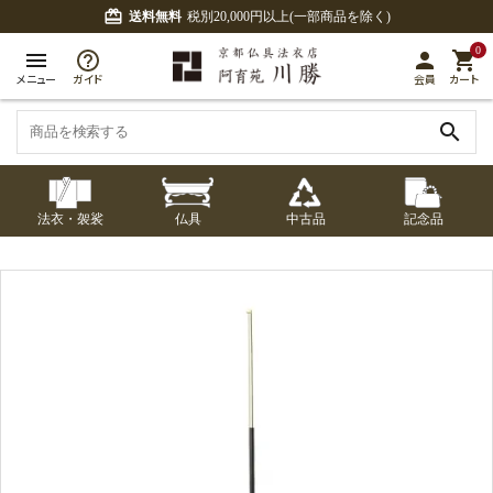
card_giftcard
送料無料
税別20,000円以上(一部商品を除く)
0
menu
person
shopping_cart
メニュー
ガイド
会員
カート
search
法衣・袈裟
仏具
中古品
記念品
七条袈裟
経本入・念珠入・式
七条袈裟
御本尊・御掛軸
中古品
修多羅
ふくさ・風呂敷
宮殿・厨子・須弥壇
アウトレット
章入
修多羅
五条袈裟
中啓・扇子
卓類・常香盤・礼盤
色衣・裳附
収納
天蓋・瓔珞・吊金具
五条袈裟
記念品・おつかいも
灯明具・灯明準備用
黒衣・直綴
布袍・間衣
書籍
金香炉・花瓶・火立
の
品
色衣・裳附
土香炉・香炉台・香
白衣・色服
襦袢・裾除け
仏器・供笥・供物
黒衣・直綴
盒