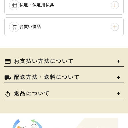
中啓・扇子
›
収納
›
仏壇・仏壇用仏具
御本尊・御掛軸
›
宮殿・厨子・須弥壇
›
白帯・足袋
›
草履・はきもの
›
記念品・おつかいもの
›
書籍
›
卓類・常香盤・礼盤
›
天蓋・瓔珞・吊金具
›
袴
›
得度・中仏用品
›
お買い得品
仏壇
›
仏壇用お仏具
›
灯明具・灯明準備用品
›
金香炉・花瓶・火立
›
輪袈裟・畳袈裟
›
式章・略肩衣
›
法名軸
›
過去帳
›
中古品
›
アウトレット
›
土香炉・香炉台・香盒
›
仏器・供笥・供物
›
法衣かばん・中啓半装
payment
お支払い方法について
›
作務衣
›
お位牌
›
お仏壇の引き取り
›
束入
きん・きん台・鳴物
›
ご法要用品・箱類
›
local_shipping
配送方法・送料について
コート・雨具
›
その他
›
椅子・机・その他仏具
›
讃佛歌掛図
›
replay
返品について
打敷・礼盤打敷・下
›
戸帳・華鬘
›
掛・水引
幕・旗
›
山号額・寄進額・定紋
›