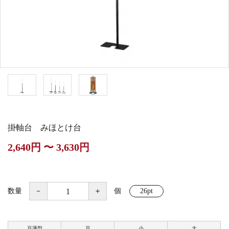
白帯・足袋
きん・きん台・鳴物
草履・はきもの
ご法要用品・箱類
椅子・机・その他仏
袴
得度・中仏用品
讃佛歌掛図
具
打敷・礼盤打敷・下
輪袈裟・畳袈裟
式章・略肩衣
戸帳・華鬘
掛・水引
法衣かばん・中啓半
山号額・寄進額・定
幕・旗
作務衣
装束入
紋
掛軸台 みほとけ台
欄間・障子・襖・翠
コート・雨具
その他
本堂金具・上壇彫物
2,640円 〜 3,630円
簾
掲示板・屋外用品・
喚鐘・梵鐘・銅像
金物
数量
－
＋
個
26pt
納骨壇
御香・線香
豆薄型
豆
小
大