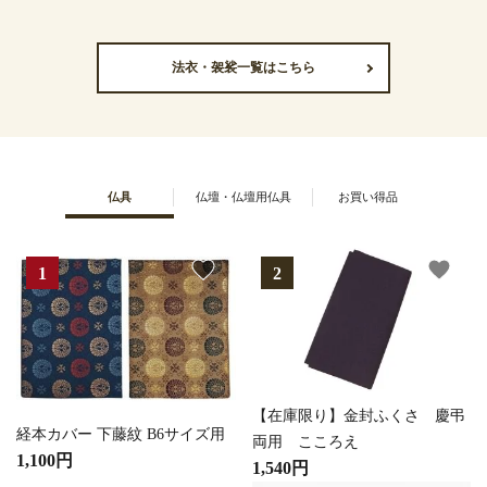
法衣・袈裟一覧はこちら
仏具
仏壇・仏壇用仏具
お買い得品
favorite
favorite
【在庫限り】金封ふくさ 慶弔
経本カバー 下藤紋 B6サイズ用
両用 こころえ
1,100円
1,540円