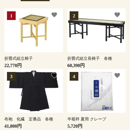
favorite
favorite
折畳式組立椅子
折畳式組立長椅子 各種
22,770円
60,390円
favorite
favorite
布袍 化繊 定番品 各種
半襦袢 夏用 クレープ
41,800円
5,720円