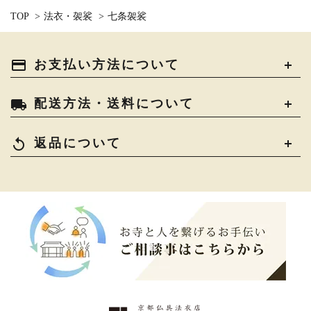
TOP
>
法衣・袈裟
>
七条袈裟
payment
お支払い方法について
local_shipping
配送方法・送料について
replay
返品について