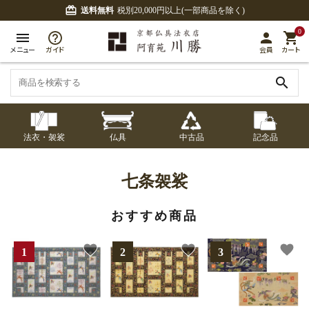
card_giftcard
送料無料
税別20,000円以上(一部商品を除く)
0
menu
person
shopping_cart
メニュー
ガイド
会員
カート
search
法衣・袈裟
仏具
中古品
記念品
七条袈裟
経本入・念珠入・式
七条袈裟
御本尊・御掛軸
中古品
修多羅
ふくさ・風呂敷
宮殿・厨子・須弥壇
アウトレット
七条袈裟
章入
修多羅
おすすめ商品
五条袈裟
中啓・扇子
卓類・常香盤・礼盤
色衣・裳附
収納
天蓋・瓔珞・吊金具
五条袈裟
favorite
favorite
favorite
記念品・おつかいも
灯明具・灯明準備用
黒衣・直綴
布袍・間衣
書籍
金香炉・花瓶・火立
の
品
色衣・裳附
土香炉・香炉台・香
白衣・色服
襦袢・裾除け
仏器・供笥・供物
黒衣・直綴
盒