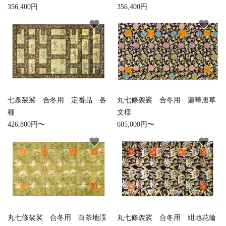
356,400円
356,400円
favorite
favorite
七条袈裟 合冬用 定番品 各
丸七條袈裟 合冬用 蓮華唐草
種
文様
426,800円〜
605,000円〜
favorite
favorite
丸七條袈裟 合冬用 白茶地渓
丸七條袈裟 合冬用 紺地花輪