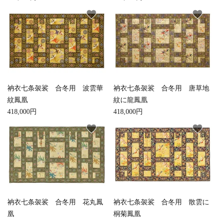
お手入れ用品
favorite
favorite
衲衣七条袈裟 合冬用 波雲華
衲衣七条袈裟 合冬用 唐草地
紋鳳凰
紋に龍鳳凰
418,000円
418,000円
favorite
favorite
衲衣七条袈裟 合冬用 花丸鳳
衲衣七条袈裟 合冬用 散雲に
凰
桐菊鳳凰