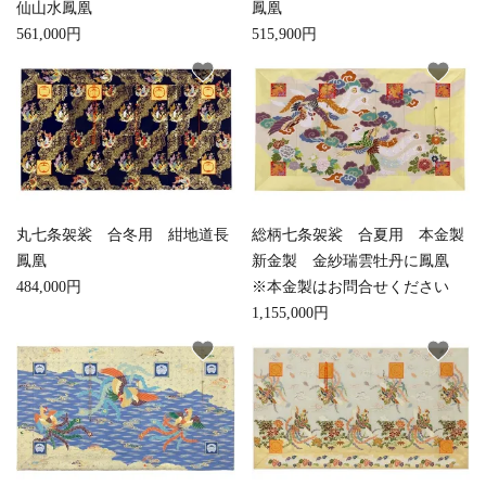
仙山水鳳凰
鳳凰
close
561,000円
515,900円
favorite
favorite
キーワード
カテゴリー
丸七条袈裟 合冬用 紺地道長
総柄七条袈裟 合夏用 本金製
鳳凰
新金製 金紗瑞雲牡丹に鳳凰
484,000円
※本金製はお問合せください
検索する
1,155,000円
favorite
favorite