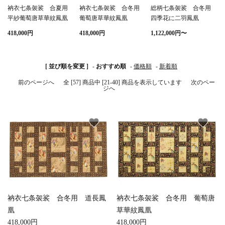
衲衣七条袈裟 合夏用
衲衣七条袈裟 合冬用
総柄七条袈裟 合冬用
平紗葡萄唐草華紋鳳凰
葡萄唐草華紋鳳凰
四季花に二羽鳳凰
白帯・足袋
きん・きん台・鳴物
草履・はきもの
ご法要用品・箱類
418,000円
418,000円
1,122,000円〜
椅子・机・その他仏
袴
得度・中仏用品
讃佛歌掛図
具
[ 並び順を変更 ]
-
おすすめ順
-
価格順
-
新着順
打敷・礼盤打敷・下
輪袈裟・畳袈裟
式章・略肩衣
戸帳・華鬘
前のページへ
全 [57] 商品中 [21-40] 商品を表示しています
次のペー
掛・水引
ジへ
法衣かばん・中啓半
山号額・寄進額・定
幕・旗
作務衣
装束入
紋
favorite
favorite
欄間・障子・襖・翠
コート・雨具
その他
本堂金具・上壇彫物
簾
掲示板・屋外用品・
喚鐘・梵鐘・銅像
金物
衲衣七条袈裟 合冬用 道長鳳
衲衣七条袈裟 合冬用 葡萄唐
納骨壇
御香・線香
凰
草華紋鳳凰
418,000円
418,000円