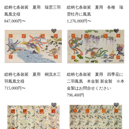
総柄七条袈裟 夏用 瑞雲三羽
総柄七条袈裟 夏用 各種 瑞
鳳凰文様
雲牡丹に鳳凰
847,000円〜
1,276,000円〜
favorite
favorite
総柄七条袈裟 夏用 桐流水三
総柄七条袈裟 夏用 四季花に
羽鳳凰文様
二羽鳳凰 本金製 新金製 ※本
715,000円〜
金製はお問合せください
796,400円
favorite
favorite