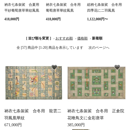
衲衣七条袈裟 合夏用
衲衣七条袈裟 合冬用
総柄七条袈裟 合冬用
平紗葡萄唐草華紋鳳凰
葡萄唐草華紋鳳凰
四季花に二羽鳳凰
白帯・足袋
きん・きん台・鳴物
草履・はきもの
ご法要用品・箱類
418,000円
418,000円
1,122,000円〜
椅子・机・その他仏
袴
得度・中仏用品
讃佛歌掛図
具
[ 並び順を変更 ]
-
おすすめ順
-
価格順
-
新着順
打敷・礼盤打敷・下
輪袈裟・畳袈裟
式章・略肩衣
戸帳・華鬘
全 [57] 商品中 [1-20] 商品を表示しています
次のページへ
掛・水引
法衣かばん・中啓半
山号額・寄進額・定
幕・旗
作務衣
favorite
favorite
装束入
紋
欄間・障子・襖・翠
コート・雨具
その他
本堂金具・上壇彫物
簾
掲示板・屋外用品・
喚鐘・梵鐘・銅像
金物
衲衣七条袈裟 合冬用 龍雲二
衲衣七条袈裟 合冬用 正倉院
納骨壇
御香・線香
羽鳳凰華紋
花喰鳥文に金彩唐草
671,000円
385,000円