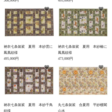
308,000円
495,000円
favorite
favorite
衲衣七条袈裟 夏用 本紗雲に
衲衣七条袈裟 夏用 本紗椿に
鳳凰紋様
鳳凰紋様
495,000円
473,000円
favorite
favorite
衲衣七条袈裟 夏用 本紗千鳥
丸七条袈裟 合夏用 平紗楼閣
紋様
山水