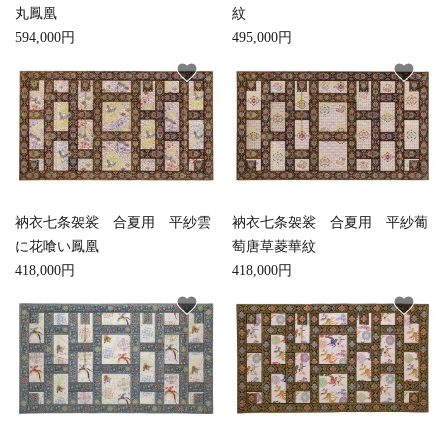
丸鳳凰
紋
594,000円
495,000円
favorite
favorite
衲衣七条袈裟 合夏用 平紗雲
衲衣七条袈裟 合夏用 平紗葡
に花喰い鳳凰
萄唐草菱華紋
418,000円
418,000円
favorite
favorite