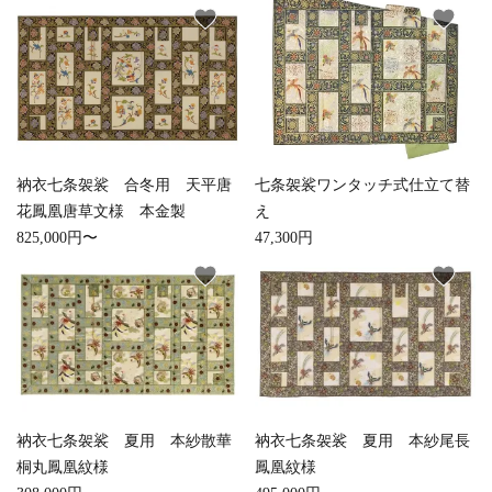
favorite
favorite
お手入れ用品
衲衣七条袈裟 合冬用 天平唐
七条袈裟ワンタッチ式仕立て替
花鳳凰唐草文様 本金製
え
825,000円〜
47,300円
favorite
favorite
衲衣七条袈裟 夏用 本紗散華
衲衣七条袈裟 夏用 本紗尾長
桐丸鳳凰紋様
鳳凰紋様