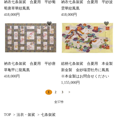
衲衣七条袈裟 合夏用 平紗葡
衲衣七条袈裟 合夏用 平紗波
萄唐草華紋鳳凰
雲華紋鳳凰
418,000円
418,000円
favorite
favorite
衲衣七条袈裟 合夏用 平紗唐
総柄七条袈裟 合夏用 本金製
草亀甲に龍鳳凰
新金製 金紗瑞雲牡丹に鳳凰
418,000円
※本金製はお問合せください
1,155,000円
1
2
3
>
全57件
TOP
>
法衣・袈裟
>
七条袈裟