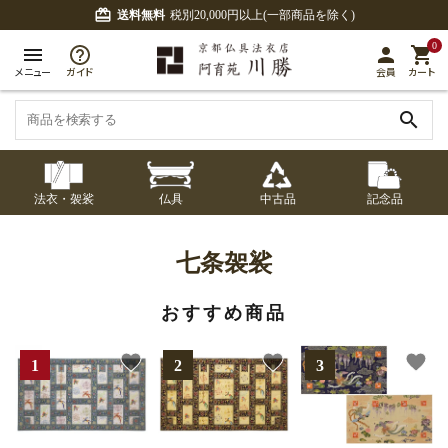
card_giftcard
送料無料
税別20,000円以上(一部商品を除く)
0
menu
person
shopping_cart
メニュー
ガイド
会員
カート
search
法衣・袈裟
仏具
中古品
記念品
七条袈裟
経本入・念珠入・式
七条袈裟
御本尊・御掛軸
中古品
修多羅
ふくさ・風呂敷
宮殿・厨子・須弥壇
アウトレット
七条袈裟
章入
修多羅
おすすめ商品
五条袈裟
中啓・扇子
卓類・常香盤・礼盤
色衣・裳附
収納
天蓋・瓔珞・吊金具
五条袈裟
favorite
favorite
favorite
記念品・おつかいも
灯明具・灯明準備用
黒衣・直綴
布袍・間衣
書籍
金香炉・花瓶・火立
の
品
色衣・裳附
土香炉・香炉台・香
白衣・色服
襦袢・裾除け
仏器・供笥・供物
黒衣・直綴
盒