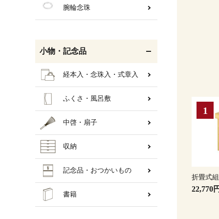
腕輪念珠
小物・記念品
経本入・念珠入・式章入
ふくさ・風呂敷
中啓・扇子
収納
記念品・おつかいもの
折畳式
22,770
書籍