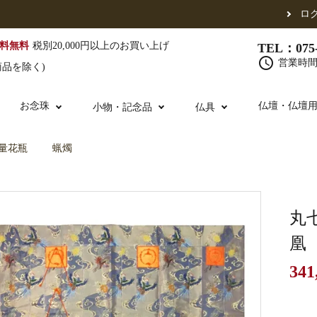
ロ
料無料
税別20,000円以上のお買い上げ
TEL：075-
schedule
営業時間 
商品を除く)
お念珠
仏壇・仏壇
小物・記念品
仏具
量花瓶
蝋燭
（東）
真宗他派
腕輪念珠
単念珠
修多羅
ふくさ・風呂敷
宮殿・厨子・須弥壇
仏壇用お仏具
アウトレット
五条袈裟
中啓・扇子
卓類・常香盤・
法名軸
丸
凰
341
布袍・間衣
金香炉・花瓶・火立
お仏壇の引き取り
白衣・色服
土香炉・香炉台
書籍