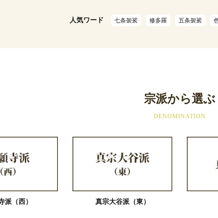
人気ワード
七条袈裟
修多羅
五条袈裟
宗派から選ぶ
DENOMINATION
寺派（西）
真宗大谷派（東）