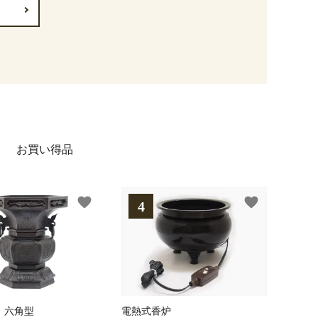
お買い得品
favorite
favorite
 六角型
電熱式香炉