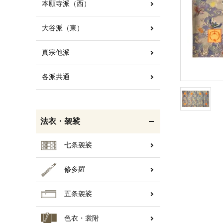
本願寺派（西）
大谷派（東）
白帯・足袋
きん・きん台・鳴物
真宗他派
各派共通
輪袈裟・畳袈裟
打敷・礼盤打敷・下
掛・水引
法衣・袈裟
七条袈裟
修多羅
コート・雨具
欄間・障子・襖・翠簾
五条袈裟
色衣・裳附