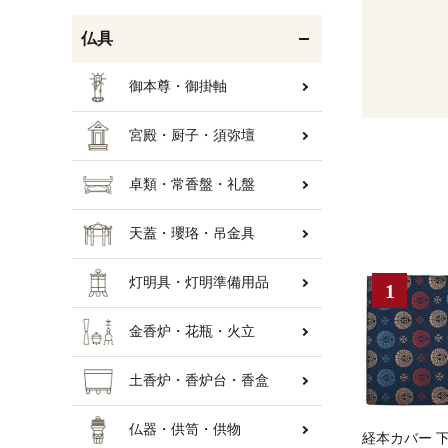
仏具
御本尊・御掛軸
宮殿・厨子・須弥壇
卓類・常香盤・礼盤
天蓋・瓔珞・吊金具
灯明具・灯明準備用品
金香炉・花瓶・火立
土香炉・香炉台・香盒
仏器・供笥・供物
経本カバー 下