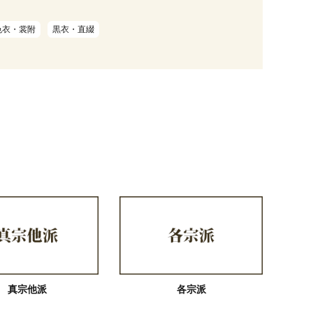
色衣・裳附
黒衣・直綴
真宗他派
各宗派