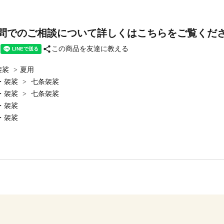
問でのご相談について詳しくはこちらをご覧くだ
share
この商品を友達に教える
袈裟
>
夏用
・袈裟
>
七条袈裟
・袈裟
>
七条袈裟
・袈裟
・袈裟