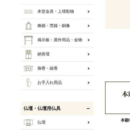
本堂金具・上壇彫物
喚鐘・梵鐘・銅像
掲示板・屋外用品・金物
納骨壇
御香・線香
お手入れ用品
仏壇・仏壇用仏具
本願
仏壇