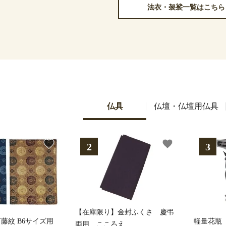
法衣・袈裟一覧はこちら
仏具
仏壇・仏壇用仏具
favorite
favorite
【在庫限り】金封ふくさ 慶弔
藤紋 B6サイズ用
軽量花瓶
両用 こころえ