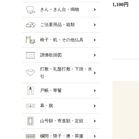
1,100円
きん・きん台・鳴物
ご法要用品・箱類
椅子・机・その他仏具
讃佛歌掛図
打敷・礼盤打敷・下掛・水
引
戸帳・華鬘
幕・旗
山号額・寄進額・定紋
欄間・障子・襖・翠簾