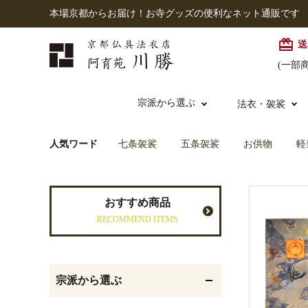
本場京都からお届け！お寺グッズの便利なネット通販です
card_giftcard
送
(一部
宗派から選ぶ
法衣・袈裟
人気ワード
七条袈裟
五条袈裟
お供物
軽
本願寺派（西）
大谷派
本連念珠（僧侶用）
七条袈裟
経本入・念珠入・式章
御本尊・御掛軸
仏壇
中古品
おすすめ商品
入
RECOMMEND ITEMS
黒衣・直綴
灯明具・灯明準備用品
お位牌
宗派から選ぶ
記念品・おつかいもの