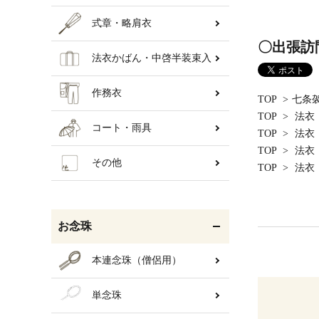
式章・略肩衣
〇出張訪
法衣かばん・中啓半装束入
作務衣
TOP
>
七条
TOP
>
法衣
コート・雨具
TOP
>
法衣
TOP
>
法衣
その他
TOP
>
法衣
お念珠
本連念珠（僧侶用）
単念珠