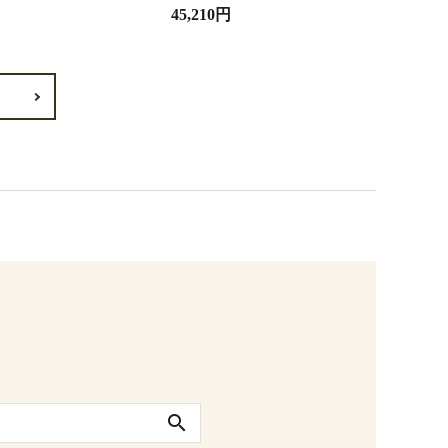
45,210円
search