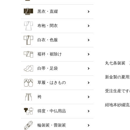
黒衣・直綴
納骨壇
布袍・間衣
白衣・色服
襦袢・裾除け
丸七条袈裟 
白帯・足袋
新金製の夏用
草履・はきもの
受注生産です
袴
紺地本紗綴流
得度・中仏用品
輪袈裟・畳袈裟