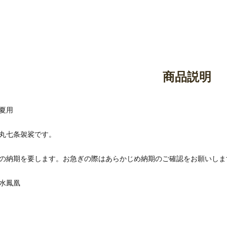
御香・線香
お手入れ用品
商品説明
夏用
丸七条袈裟です。
の納期を要します。お急ぎの際はあらかじめ納期のご確認をお願いしま
水鳳凰