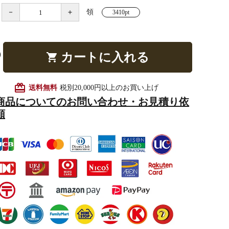
－
＋
領
3410pt
他仏具
得度・中仏用品
讃佛歌掛図
カートに入れる
shopping_cart
card_giftcard
送料無料
税別20,000円以上のお買い上げ
商品についてのお問い合わせ・お見積り依
啓半装
作務衣
山号額・寄進額・定紋
頼
像
掲示板・屋外用品・金
物