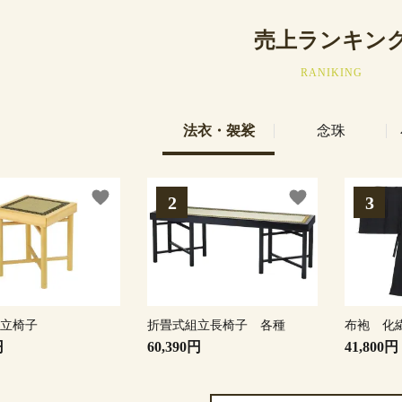
売上ランキン
RANIKING
法衣・袈裟
念珠
favorite
favorite
組立椅子
折畳式組立長椅子 各種
布袍 化
円
60,390円
41,800円