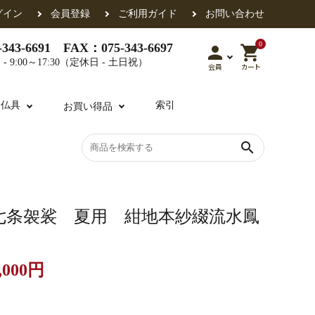
グイン
会員登録
ご利用ガイド
お問い合わせ
0
343-6691 FAX：075-343-6697
person
shopping_cart
- 9:00～17:30（定休日 - 土日祝）
会員
カート
用仏具
索引
お買い得品
search
各派共通
礼盤
色衣・裳附
収納
天蓋・瓔珞・吊金具
過去帳
七条袈裟 夏用 紺地本紗綴流水鳳
,000円
・香盒
襦袢・裾除け
仏器・供笥・供物