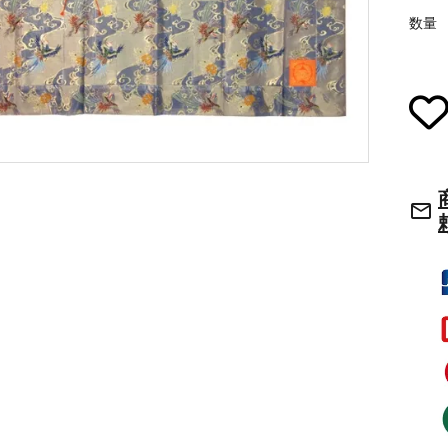
数量
草履・はきもの
ご法要用品・箱類
袴
椅子・机・その
式章・略肩衣
戸帳・華鬘
法衣かばん・中
幕・旗
mail_outline
束入
その他
本堂金具・上壇彫物
喚鐘・梵鐘・銅