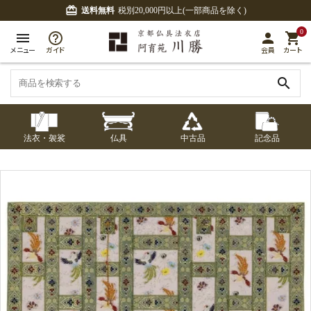
card_giftcard
送料無料
税別20,000円以上(一部商品を除く)
0
menu
person
shopping_cart
メニュー
ガイド
会員
カート
search
法衣・袈裟
仏具
中古品
記念品
七条袈裟
経本入・念珠入・式
七条袈裟
御本尊・御掛軸
中古品
修多羅
ふくさ・風呂敷
宮殿・厨子・須弥壇
アウトレット
章入
修多羅
五条袈裟
中啓・扇子
卓類・常香盤・礼盤
色衣・裳附
収納
天蓋・瓔珞・吊金具
五条袈裟
記念品・おつかいも
灯明具・灯明準備用
黒衣・直綴
布袍・間衣
書籍
金香炉・花瓶・火立
の
品
色衣・裳附
土香炉・香炉台・香
白衣・色服
襦袢・裾除け
仏器・供笥・供物
黒衣・直綴
盒