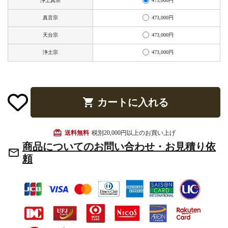
473,000円
浄土真宗
お手入れ用品
473,000円
真言宗
473,000円
天台宗
473,000円
浄土宗
shopping_cart
カートに入れる
card_giftcard
送料無料
税別20,000円以上のお買い上げ
商品についてのお問い合わせ・お見積り依
mail_outline
頼