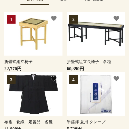
favorite
favorite
折畳式組立椅子
折畳式組立長椅子 各種
22,770円
60,390円
favorite
favorite
布袍 化繊 定番品 各種
半襦袢 夏用 クレープ
41,800円
5,720円