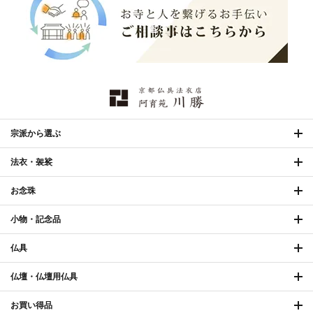
幕・旗
›
山号額・寄進額・定紋
›
欄間・障子・襖・翠簾
›
本堂金具・上壇彫物
›
掲示板・屋外用品・金
喚鐘・梵鐘・銅像
›
›
物
納骨壇
›
御香・線香
›
宗派から選ぶ
法衣・袈裟
お手入れ用品
›
お念珠
小物・記念品
仏具
仏壇・仏壇用仏具
お買い得品