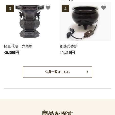
favorite
favorite
軽量花瓶 六角型
電熱式香炉
36,300円
45,210円
仏具一覧はこちら
商品を探す