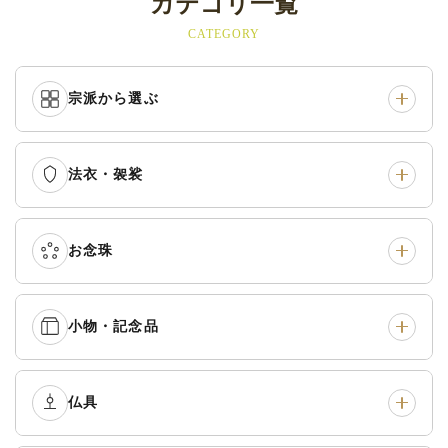
カテゴリ一覧
CATEGORY
宗派から選ぶ
法衣・袈裟
本願寺派（西）
›
大谷派（東）
›
真宗他派
›
各派共通
›
お念珠
七条袈裟
›
修多羅
›
五条袈裟
›
色衣・裳附
›
小物・記念品
本連念珠（僧侶用）
›
単念珠
›
黒衣・直綴
›
布袍・間衣
›
腕輪念珠
›
経本入・念珠入・式章
仏具
›
ふくさ・風呂敷
›
入
白衣・色服
›
襦袢・裾除け
›