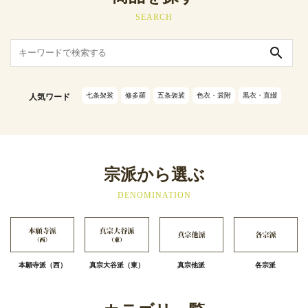
SEARCH
search
七条袈裟
修多羅
五条袈裟
色衣・裳附
黒衣・直綴
人気ワード
宗派から選ぶ
DENOMINATION
本願寺派（西）
真宗大谷派（東）
真宗他派
各宗派