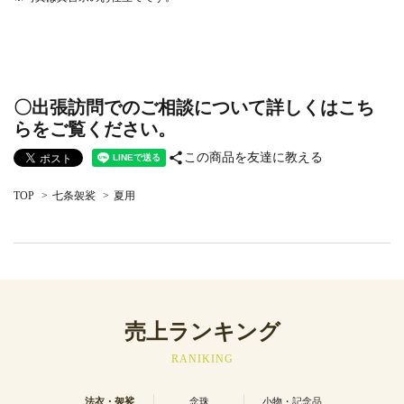
〇出張訪問でのご相談について詳しくはこち
らをご覧ください。
share
この商品を友達に教える
TOP
>
七条袈裟
>
夏用
売上ランキング
RANIKING
法衣・袈裟
念珠
小物・記念品