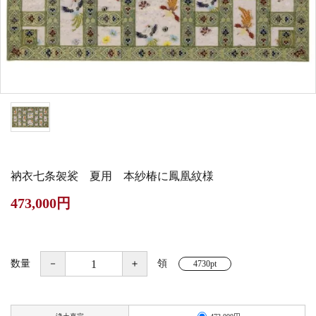
白帯・足袋
きん・きん台・鳴物
草履・はきもの
ご法要用品・箱類
椅子・机・その他仏
袴
得度・中仏用品
讃佛歌掛図
具
打敷・礼盤打敷・下
輪袈裟・畳袈裟
式章・略肩衣
戸帳・華鬘
掛・水引
法衣かばん・中啓半
山号額・寄進額・定
幕・旗
作務衣
装束入
紋
衲衣七条袈裟 夏用 本紗椿に鳳凰紋様
欄間・障子・襖・翠
コート・雨具
その他
本堂金具・上壇彫物
473,000円
簾
掲示板・屋外用品・
喚鐘・梵鐘・銅像
金物
数量
－
＋
領
4730pt
納骨壇
御香・線香