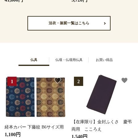
法衣・袈裟一覧はこちら
仏具
仏壇・仏壇用仏具
お買い得品
favorite
favorite
【在庫限り】金封ふくさ 慶弔
経本カバー 下藤紋 B6サイズ用
両用 こころえ
1,100円
1,540円