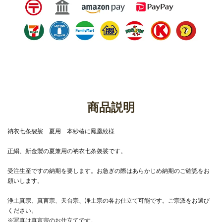
商品説明
衲衣七条袈裟 夏用 本紗椿に鳳凰紋様
正絹、新金製の夏兼用の衲衣七条袈裟です。
受注生産ですの納期を要します。お急ぎの際はあらかじめ納期のご確認をお
願いします。
浄土真宗、真言宗、天台宗、浄土宗の各お仕立て可能です。ご宗派をお選び
ください。
※写真は真言宗のお仕立てです。