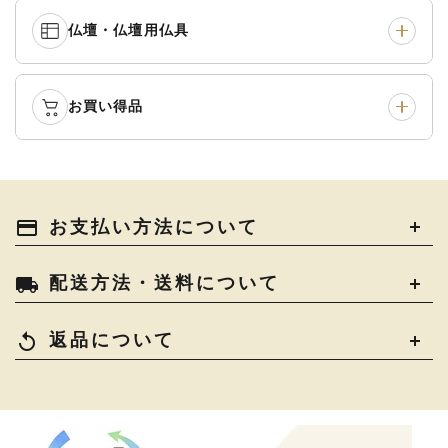
中啓・扇子
›
収納
›
仏壇・仏壇用仏具
御本尊・御掛軸
›
宮殿・厨子・須弥壇
›
白帯・足袋
›
草履・はきもの
›
記念品・おつかいもの
›
書籍
›
卓類・常香盤・礼盤
›
天蓋・瓔珞・吊金具
›
袴
›
得度・中仏用品
›
お買い得品
仏壇
›
仏壇用お仏具
›
灯明具・灯明準備用品
›
金香炉・花瓶・火立
›
輪袈裟・畳袈裟
›
式章・略肩衣
›
法名軸
›
過去帳
›
中古品
›
アウトレット
›
土香炉・香炉台・香盒
›
仏器・供笥・供物
›
法衣かばん・中啓半装
payment
お支払い方法について
›
作務衣
›
お位牌
›
お仏壇の引き取り
›
束入
きん・きん台・鳴物
›
ご法要用品・箱類
›
local_shipping
配送方法・送料について
コート・雨具
›
その他
›
椅子・机・その他仏具
›
讃佛歌掛図
›
replay
返品について
打敷・礼盤打敷・下
›
戸帳・華鬘
›
掛・水引