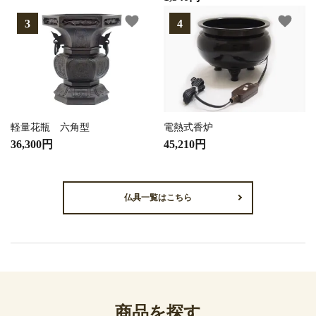
favorite
favorite
軽量花瓶 六角型
電熱式香炉
36,300円
45,210円
仏具一覧はこちら
商品を探す