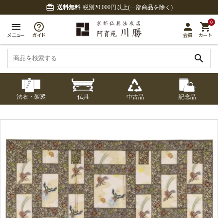
card_giftcard
送料無料
税別20,000円以上(一部商品を除く)
0
menu
person
shopping_cart
メニュー
ガイド
会員
カート
search
法衣・袈裟
仏具
中古品
記念品
七条袈裟
経本入・念珠入・式
七条袈裟
御本尊・御掛軸
中古品
修多羅
ふくさ・風呂敷
宮殿・厨子・須弥壇
アウトレット
章入
修多羅
五条袈裟
中啓・扇子
卓類・常香盤・礼盤
色衣・裳附
収納
天蓋・瓔珞・吊金具
五条袈裟
記念品・おつかいも
灯明具・灯明準備用
黒衣・直綴
布袍・間衣
書籍
金香炉・花瓶・火立
の
品
色衣・裳附
土香炉・香炉台・香
白衣・色服
襦袢・裾除け
仏器・供笥・供物
黒衣・直綴
盒