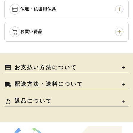
中啓・扇子
›
収納
›
仏壇・仏壇用仏具
御本尊・御掛軸
›
宮殿・厨子・須弥壇
›
白帯・足袋
›
草履・はきもの
›
記念品・おつかいもの
›
書籍
›
卓類・常香盤・礼盤
›
天蓋・瓔珞・吊金具
›
袴
›
得度・中仏用品
›
お買い得品
仏壇
›
仏壇用お仏具
›
灯明具・灯明準備用品
›
金香炉・花瓶・火立
›
輪袈裟・畳袈裟
›
式章・略肩衣
›
法名軸
›
過去帳
›
中古品
›
アウトレット
›
土香炉・香炉台・香盒
›
仏器・供笥・供物
›
法衣かばん・中啓半装
payment
お支払い方法について
›
作務衣
›
お位牌
›
お仏壇の引き取り
›
束入
きん・きん台・鳴物
›
ご法要用品・箱類
›
local_shipping
配送方法・送料について
コート・雨具
›
その他
›
椅子・机・その他仏具
›
讃佛歌掛図
›
replay
返品について
打敷・礼盤打敷・下
›
戸帳・華鬘
›
掛・水引