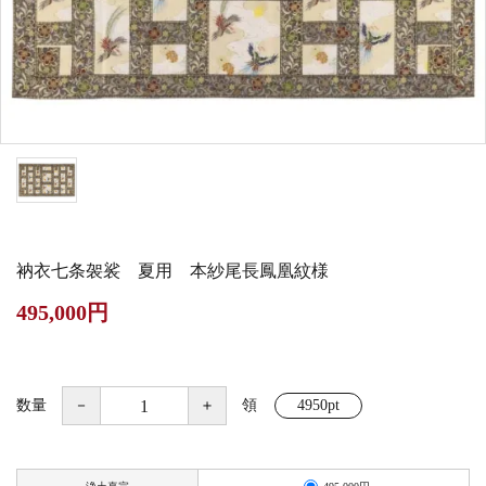
白帯・足袋
きん・きん台・鳴物
草履・はきもの
ご法要用品・箱類
椅子・机・その他仏
袴
得度・中仏用品
讃佛歌掛図
具
打敷・礼盤打敷・下
輪袈裟・畳袈裟
式章・略肩衣
戸帳・華鬘
掛・水引
法衣かばん・中啓半
山号額・寄進額・定
幕・旗
作務衣
装束入
紋
衲衣七条袈裟 夏用 本紗尾長鳳凰紋様
欄間・障子・襖・翠
コート・雨具
その他
本堂金具・上壇彫物
495,000円
簾
掲示板・屋外用品・
喚鐘・梵鐘・銅像
金物
数量
－
＋
領
4950pt
納骨壇
御香・線香