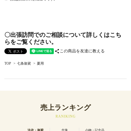
〇出張訪問でのご相談について詳しくはこち
らをご覧ください。
share
この商品を友達に教える
TOP
>
七条袈裟
>
夏用
売上ランキング
RANIKING
法衣・袈裟
念珠
小物・記念品