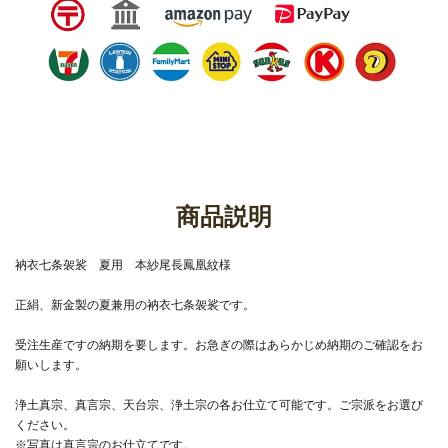
商品説明
衲衣七条袈裟 夏用 本紗尾長鳳凰紋様
正絹、新金製の夏兼用の衲衣七条袈裟です。
受注生産ですの納期を要します。お急ぎの際はあらかじめ納期のご確認をお
願いします。
浄土真宗、真言宗、天台宗、浄土宗の各お仕立て可能です。ご宗派をお選び
ください。
※写真は真言宗のお仕立てです。