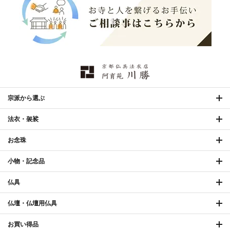
幕・旗
›
山号額・寄進額・定紋
›
欄間・障子・襖・翠簾
›
本堂金具・上壇彫物
›
掲示板・屋外用品・金
喚鐘・梵鐘・銅像
›
›
物
納骨壇
›
御香・線香
›
宗派から選ぶ
法衣・袈裟
お手入れ用品
›
お念珠
小物・記念品
仏具
仏壇・仏壇用仏具
お買い得品