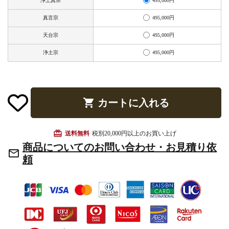
495,000円
浄土真宗
お手入れ用品
495,000円
真言宗
495,000円
天台宗
495,000円
浄土宗
shopping_cart
カートに入れる
card_giftcard
送料無料
税別20,000円以上のお買い上げ
商品についてのお問い合わせ・お見積り依
mail_outline
頼