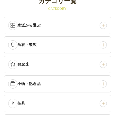
カテゴリ一覧
CATEGORY
宗派から選ぶ
法衣・袈裟
本願寺派（西）
›
大谷派（東）
›
真宗他派
›
各派共通
›
お念珠
七条袈裟
›
修多羅
›
五条袈裟
›
色衣・裳附
›
小物・記念品
本連念珠（僧侶用）
›
単念珠
›
黒衣・直綴
›
布袍・間衣
›
腕輪念珠
›
経本入・念珠入・式章
仏具
›
ふくさ・風呂敷
›
入
白衣・色服
›
襦袢・裾除け
›