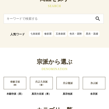
SEARCH
search
七条袈裟
修多羅
五条袈裟
色衣・裳附
黒衣・直綴
人気ワード
宗派から選ぶ
DENOMINATION
本願寺派（西）
真宗大谷派（東）
真宗他派
各宗派