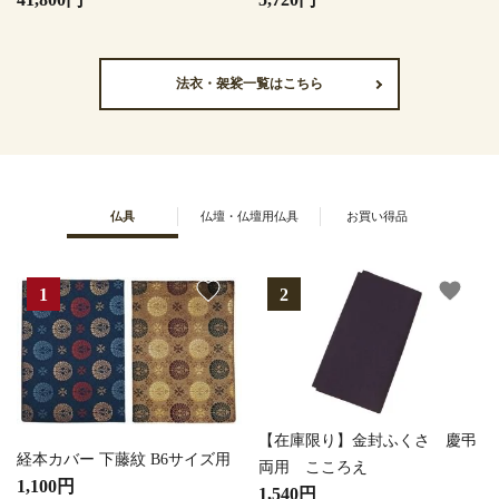
法衣・袈裟一覧はこちら
仏具
仏壇・仏壇用仏具
お買い得品
favorite
favorite
【在庫限り】金封ふくさ 慶弔
経本カバー 下藤紋 B6サイズ用
両用 こころえ
1,100円
1,540円