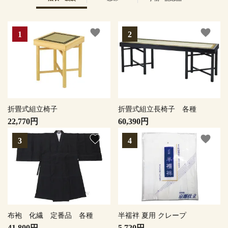
favorite
favorite
折畳式組立椅子
折畳式組立長椅子 各種
22,770円
60,390円
favorite
favorite
布袍 化繊 定番品 各種
半襦袢 夏用 クレープ
41,800円
5,720円