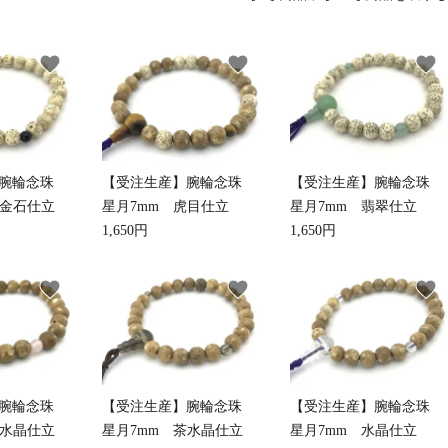
favorite
favorite
favorite
草履・はきもの
ご法要用品・箱類
袴
椅子・机・その
】腕輪念珠
【受注生産】腕輪念珠
【受注生産】腕輪念珠
式章・略肩衣
戸帳・華鬘
法衣かばん・中
幕・旗
紫金石仕立
星月7mm 虎目仕立
星月7mm 翡翠仕立
束入
1,650円
1,650円
favorite
favorite
favorite
その他
本堂金具・上壇彫物
喚鐘・梵鐘・銅
】腕輪念珠
【受注生産】腕輪念珠
【受注生産】腕輪念珠
紅水晶仕立
星月7mm 茶水晶仕立
星月7mm 水晶仕立