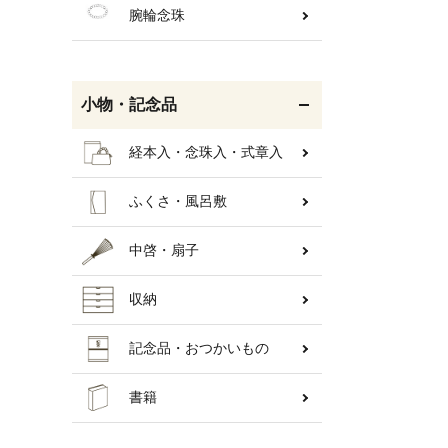
腕輪念珠
小物・記念品
経本入・念珠入・式章入
ふくさ・風呂敷
中啓・扇子
収納
キーワ
記念品・おつかいもの
書籍
カテゴ