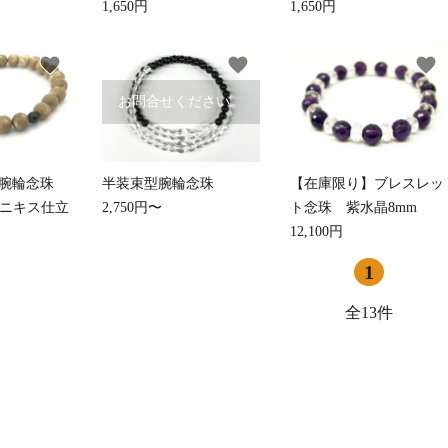
1,650円
1,650円
御香・線香
お手入れ用品
favorite
favorite
favorite
お問合せください。
】腕輪念珠
半装束型腕輪念珠
【在庫限り】ブレスレッ
オニキス仕立
2,750円〜
ト念珠 紫水晶8mm
12,100円
1
全13件