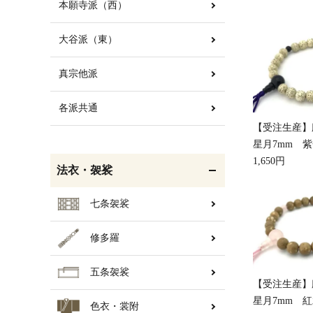
本願寺派（西）
大谷派（東）
白帯・足袋
きん・きん台・鳴物
真宗他派
各派共通
【受注生産
輪袈裟・畳袈裟
打敷・礼盤打敷・下
星月7mm 
掛・水引
1,650円
法衣・袈裟
七条袈裟
修多羅
コート・雨具
欄間・障子・襖・翠簾
五条袈裟
【受注生産
星月7mm 
色衣・裳附