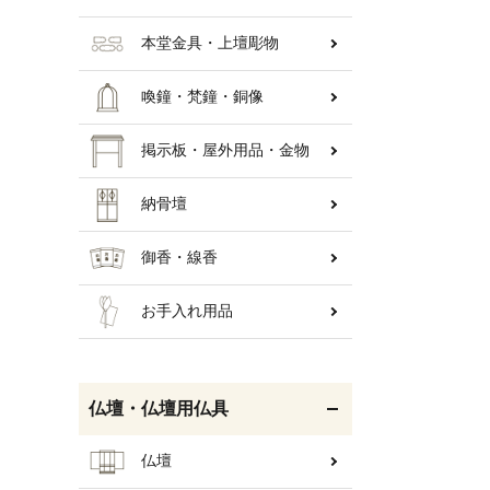
本堂金具・上壇彫物
喚鐘・梵鐘・銅像
掲示板・屋外用品・金物
納骨壇
御香・線香
お手入れ用品
仏壇・仏壇用仏具
仏壇