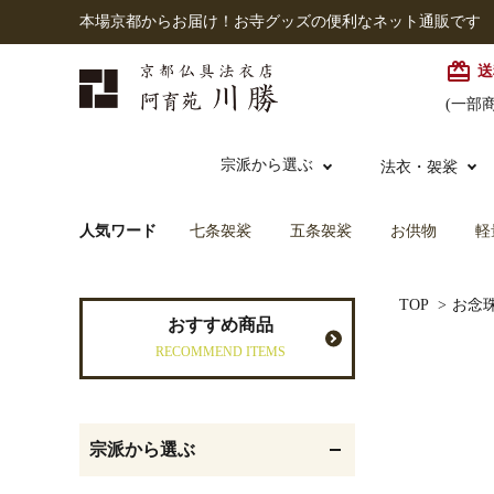
本場京都からお届け！お寺グッズの便利なネット通販です
card_giftcard
送
(一部
宗派から選ぶ
法衣・袈裟
人気ワード
七条袈裟
五条袈裟
お供物
軽
本願寺派（西）
大谷派
本連念珠（僧侶用）
TOP
>
お念
七条袈裟
経本入・念珠入・式章
御本尊・御掛軸
仏壇
中古品
おすすめ商品
入
RECOMMEND ITEMS
黒衣・直綴
灯明具・灯明準備用品
お位牌
宗派から選ぶ
記念品・おつかいもの