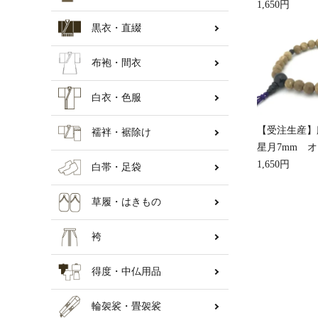
1,650円
黒衣・直綴
納骨壇
布袍・間衣
白衣・色服
【受注生産
襦袢・裾除け
星月7mm 
1,650円
白帯・足袋
草履・はきもの
袴
得度・中仏用品
輪袈裟・畳袈裟