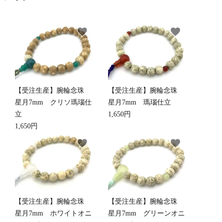
favorite
favorite
他仏具
得度・中仏用品
讃佛歌掛図
【受注生産】腕輪念珠
【受注生産】腕輪念珠
啓半装
作務衣
山号額・寄進額・定紋
星月7mm クリソ瑪瑙仕
星月7mm 瑪瑙仕立
立
1,650円
1,650円
favorite
favorite
像
掲示板・屋外用品・金
物
【受注生産】腕輪念珠
【受注生産】腕輪念珠
星月7mm ホワイトオニ
星月7mm グリーンオニ