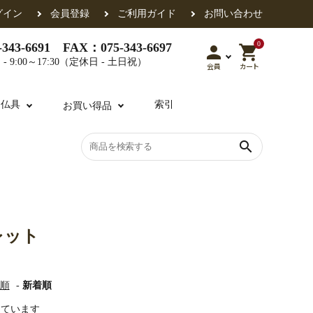
グイン
会員登録
ご利用ガイド
お問い合わせ
0
343-6691 FAX：075-343-6697
person
shopping_cart
- 9:00～17:30（定休日 - 土日祝）
会員
カート
用仏具
索引
お買い得品
search
各派共通
礼盤
色衣・裳附
収納
天蓋・瓔珞・吊金具
過去帳
レット
・香盒
襦袢・裾除け
仏器・供笥・供物
順
-
新着順
示しています