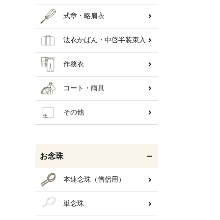
式章・略肩衣
法衣かばん・中啓半装束入
作務衣
コート・雨具
その他
お念珠
本連念珠（僧侶用）
単念珠