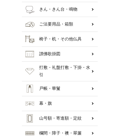
きん・きん台・鳴物
ご法要用品・箱類
椅子・机・その他仏具
讃佛歌掛図
打敷・礼盤打敷・下掛・水
引
戸帳・華鬘
幕・旗
山号額・寄進額・定紋
欄間・障子・襖・翠簾