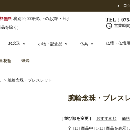
ロ
料無料
税別20,000円以上のお買い上げ
TEL：075-
schedule
営業時間 
商品を除く)
お念珠
仏壇・仏壇
小物・記念品
仏具
量花瓶
蝋燭
（東）
真宗他派
腕輪念珠
珠
>
腕輪念珠・ブレスレット
単念珠
修多羅
ふくさ・風呂敷
宮殿・厨子・須弥壇
仏壇用お仏具
アウトレット
五条袈裟
中啓・扇子
卓類・常香盤・
法名軸
腕輪念珠・ブレス
布袍・間衣
金香炉・花瓶・火立
お仏壇の引き取り
白衣・色服
土香炉・香炉台
[ 並び順を変更 ]
-
おすすめ順
-
価格
書籍
全 [13] 商品中 [1-13] 商品を表