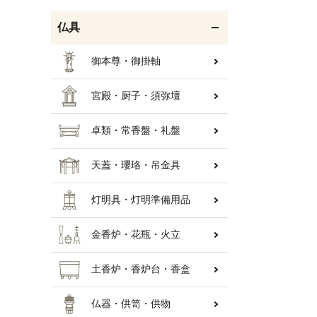
仏具
御本尊・御掛軸
宮殿・厨子・須弥壇
卓類・常香盤・礼盤
天蓋・瓔珞・吊金具
灯明具・灯明準備用品
金香炉・花瓶・火立
土香炉・香炉台・香盒
仏器・供笥・供物