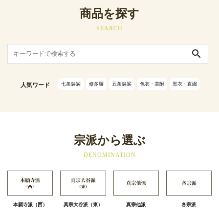
商品を探す
SEARCH
search
七条袈裟
修多羅
五条袈裟
色衣・裳附
黒衣・直綴
人気ワード
宗派から選ぶ
DENOMINATION
本願寺派（西）
真宗大谷派（東）
真宗他派
各宗派