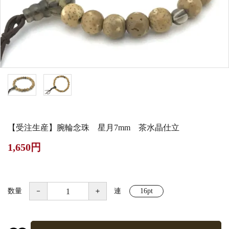
白帯・足袋
きん・きん台・鳴物
草履・はきもの
ご法要用品・箱類
椅子・机・その他仏
袴
得度・中仏用品
讃佛歌掛図
具
打敷・礼盤打敷・下
輪袈裟・畳袈裟
式章・略肩衣
戸帳・華鬘
掛・水引
法衣かばん・中啓半
山号額・寄進額・定
幕・旗
作務衣
装束入
紋
【受注生産】腕輪念珠 星月7mm 茶水晶仕立
欄間・障子・襖・翠
コート・雨具
その他
本堂金具・上壇彫物
1,650円
簾
掲示板・屋外用品・
喚鐘・梵鐘・銅像
金物
数量
－
＋
連
16pt
納骨壇
御香・線香