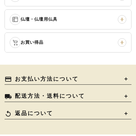
白衣・色服
›
襦袢・裾除け
›
中啓・扇子
›
収納
›
仏壇・仏壇用仏具
御本尊・御掛軸
›
宮殿・厨子・須弥壇
›
白帯・足袋
›
草履・はきもの
›
記念品・おつかいもの
›
書籍
›
卓類・常香盤・礼盤
›
天蓋・瓔珞・吊金具
›
袴
›
得度・中仏用品
›
お買い得品
仏壇
›
仏壇用お仏具
›
灯明具・灯明準備用品
›
金香炉・花瓶・火立
›
輪袈裟・畳袈裟
›
式章・略肩衣
›
法名軸
›
過去帳
›
中古品
›
アウトレット
›
土香炉・香炉台・香盒
›
仏器・供笥・供物
›
法衣かばん・中啓半装
payment
お支払い方法について
›
作務衣
›
お位牌
›
お仏壇の引き取り
›
束入
きん・きん台・鳴物
›
ご法要用品・箱類
›
local_shipping
配送方法・送料について
コート・雨具
›
その他
›
椅子・机・その他仏具
›
讃佛歌掛図
›
replay
返品について
打敷・礼盤打敷・下
›
戸帳・華鬘
›
掛・水引