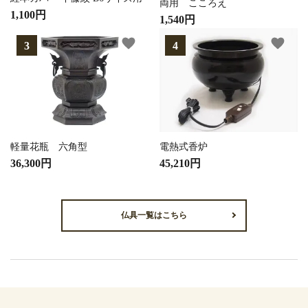
両用 こころえ
1,100円
1,540円
favorite
favorite
軽量花瓶 六角型
電熱式香炉
36,300円
45,210円
仏具一覧はこちら