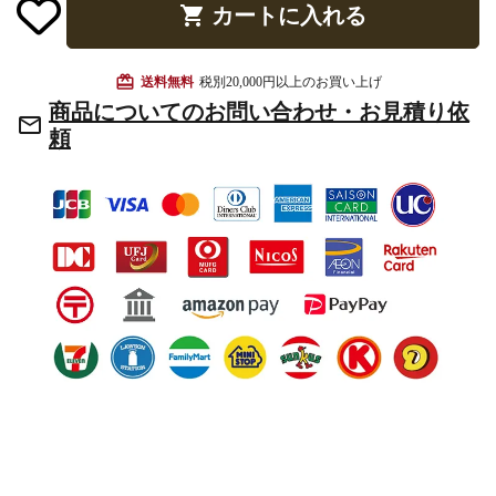
shopping_cart
カートに入れる
お手入れ用品
card_giftcard
送料無料
税別20,000円以上のお買い上げ
商品についてのお問い合わせ・お見積り依
mail_outline
頼