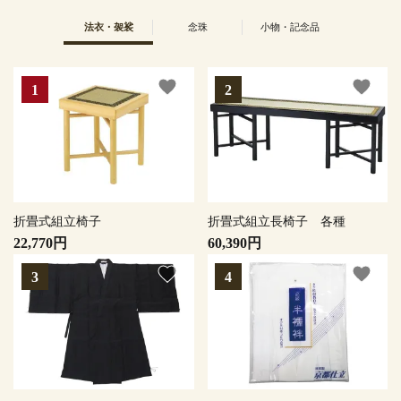
法衣・袈裟
念珠
小物・記念品
favorite
favorite
折畳式組立椅子
折畳式組立長椅子 各種
22,770円
60,390円
favorite
favorite