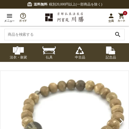
card_giftcard
送料無料
税別20,000円以上(一部商品を除く)
0
menu
person
shopping_cart
メニュー
ガイド
会員
カート
search
法衣・袈裟
仏具
中古品
記念品
七条袈裟
経本入・念珠入・式
七条袈裟
御本尊・御掛軸
中古品
修多羅
ふくさ・風呂敷
宮殿・厨子・須弥壇
アウトレット
章入
修多羅
五条袈裟
中啓・扇子
卓類・常香盤・礼盤
色衣・裳附
収納
天蓋・瓔珞・吊金具
五条袈裟
記念品・おつかいも
灯明具・灯明準備用
黒衣・直綴
布袍・間衣
書籍
金香炉・花瓶・火立
の
品
色衣・裳附
土香炉・香炉台・香
白衣・色服
襦袢・裾除け
仏器・供笥・供物
黒衣・直綴
盒