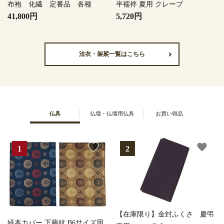
布袍 化繊 定番品 各種
半襦袢 夏用 クレープ
41,800円
5,720円
法衣・袈裟一覧はこちら
仏具
仏壇・仏壇用仏具
お買い得品
favorite
favorite
【在庫限り】金封ふくさ 慶弔
経本カバー 下藤紋 B6サイズ用