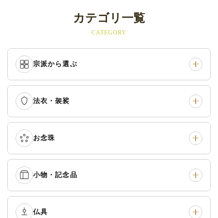
カテゴリ一覧
CATEGORY
宗派から選ぶ
法衣・袈裟
本願寺派（西）
›
大谷派（東）
›
真宗他派
›
各派共通
›
お念珠
七条袈裟
›
修多羅
›
五条袈裟
›
色衣・裳附
›
小物・記念品
本連念珠（僧侶用）
›
単念珠
›
黒衣・直綴
›
布袍・間衣
›
腕輪念珠
›
経本入・念珠入・式章
仏具
›
ふくさ・風呂敷
›
入