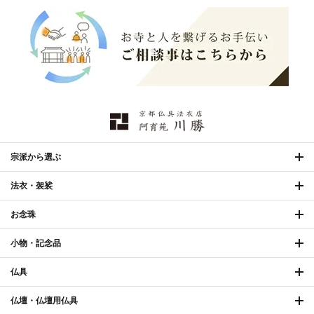
幕・旗
›
山号額・寄進額・定紋
›
欄間・障子・襖・翠簾
›
本堂金具・上壇彫物
›
掲示板・屋外用品・金
喚鐘・梵鐘・銅像
›
›
物
納骨壇
›
御香・線香
›
宗派から選ぶ
法衣・袈裟
お手入れ用品
›
お念珠
小物・記念品
仏具
仏壇・仏壇用仏具