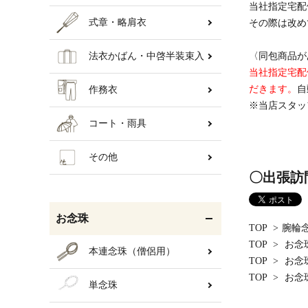
当社指定宅配
式章・略肩衣
その際は改め
法衣かばん・中啓半装束入
〈同包商品が
当社指定宅配
だきます。
自
作務衣
※当店スタッ
コート・雨具
その他
〇出張訪
お念珠
TOP
>
腕輪
TOP
>
お念
本連念珠（僧侶用）
TOP
>
お念
TOP
>
お念
単念珠