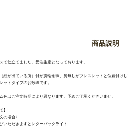
御香・線香
お手入れ用品
商品説明
スで仕立てました。受注生産となっております。
（紐が出ている所）付が腕輪念珠、房無しがブレスレットと位置付けし
レットタイプのお数珠です。
ム色はご注文時期により異なります。予めご了承くださいませ。
て】
文の場合〉
びいただきますとレターパックライト