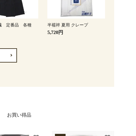
繊 定番品 各種
半襦袢 夏用 クレープ
5,720円
お買い得品