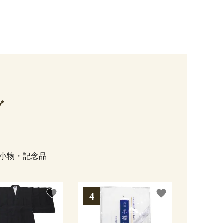
グ
小物・記念品
favorite
favorite