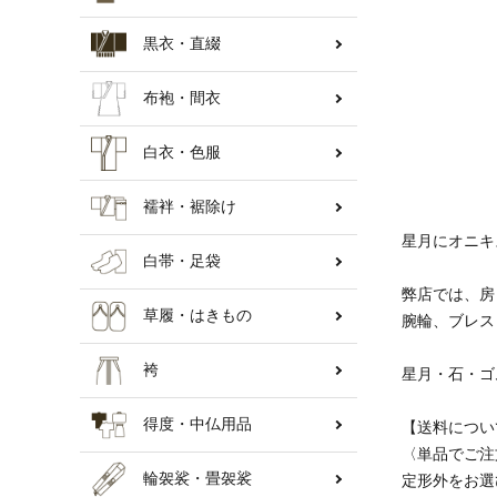
黒衣・直綴
納骨壇
布袍・間衣
白衣・色服
襦袢・裾除け
星月にオニキ
白帯・足袋
弊店では、房
草履・はきもの
腕輪、ブレス
袴
星月・石・ゴ
得度・中仏用品
【送料につい
〈単品でご注
輪袈裟・畳袈裟
定形外をお選