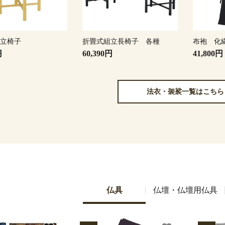
組立椅子
折畳式組立長椅子 各種
布袍 化
円
60,390円
41,800円
法衣・袈裟一覧はこちら
仏具
仏壇・仏壇用仏具