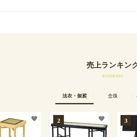
売上ランキン
RANIKING
法衣・袈裟
念珠
favorite
favorite