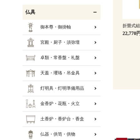
仏具
折畳式
御本尊・御掛軸
22,770
宮殿・厨子・須弥壇
卓類・常香盤・礼盤
天蓋・瓔珞・吊金具
灯明具・灯明準備用品
金香炉・花瓶・火立
土香炉・香炉台・香盒
仏器・供笥・供物