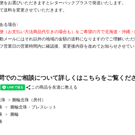
便をお選びいただきますとレターパックプラスで発送いたします。
て送料を変更させていただきます。
ある場合〉
便（お支払い方法商品代引きの場合も）をご希望の方で北海道・沖縄・離島
動メールにはそれ以外の地域の金額の送料になりますのでご理解いただ
フ営業日の営業時間内に確認後、変更後内容を改めてお知らせさせてい
問でのご相談について詳しくはこちらをご覧くだ
share
この商品を友達に教える
念珠
>
腕輪念珠（房付）
珠
>
腕輪念珠・ブレスレット
珠
>
腕輪
珠