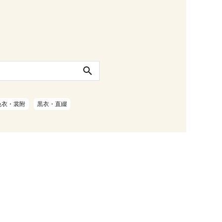
search
色衣・裳附
黒衣・直綴