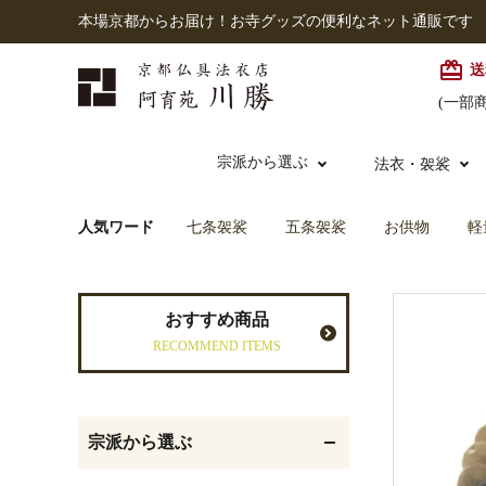
本場京都からお届け！お寺グッズの便利なネット通販です
card_giftcard
送
(一部
宗派から選ぶ
法衣・袈裟
人気ワード
七条袈裟
五条袈裟
お供物
軽
本願寺派（西）
大谷派
本連念珠（僧侶用）
七条袈裟
経本入・念珠入・式章
御本尊・御掛軸
仏壇
中古品
おすすめ商品
入
RECOMMEND ITEMS
黒衣・直綴
灯明具・灯明準備用品
お位牌
宗派から選ぶ
記念品・おつかいもの