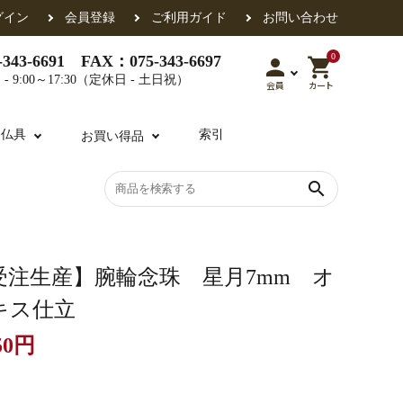
グイン
会員登録
ご利用ガイド
お問い合わせ
0
343-6691 FAX：075-343-6697
person
shopping_cart
- 9:00～17:30（定休日 - 土日祝）
会員
カート
用仏具
索引
お買い得品
search
各派共通
礼盤
色衣・裳附
収納
天蓋・瓔珞・吊金具
過去帳
受注生産】腕輪念珠 星月7mm オ
キス仕立
50円
・香盒
襦袢・裾除け
仏器・供笥・供物