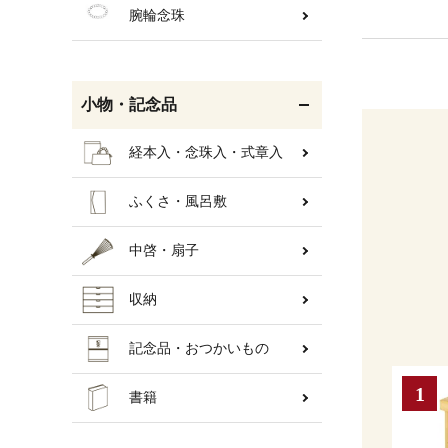
腕輪念珠
小物・記念品
経本入・念珠入・式章入
ふくさ・風呂敷
中啓・扇子
収納
記念品・おつかいもの
書籍