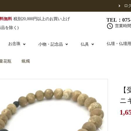
ロ
料無料
税別20,000円以上のお買い上げ
TEL：075-
schedule
営業時間 
商品を除く)
お念珠
仏壇・仏壇
小物・記念品
仏具
量花瓶
蝋燭
（東）
真宗他派
腕輪念珠
単念珠
修多羅
ふくさ・風呂敷
宮殿・厨子・須弥壇
仏壇用お仏具
アウトレット
五条袈裟
中啓・扇子
卓類・常香盤・
法名軸
【
ニ
1,6
布袍・間衣
金香炉・花瓶・火立
お仏壇の引き取り
白衣・色服
土香炉・香炉台
書籍