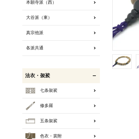
本願寺派（西）
大谷派（東）
白帯・足袋
きん・きん台・鳴物
真宗他派
各派共通
輪袈裟・畳袈裟
打敷・礼盤打敷・下
掛・水引
法衣・袈裟
七条袈裟
修多羅
コート・雨具
欄間・障子・襖・翠簾
五条袈裟
色衣・裳附