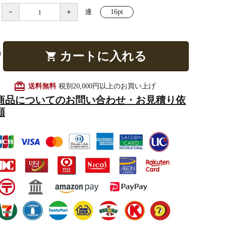
－
＋
連
16pt
他仏具
得度・中仏用品
讃佛歌掛図
カートに入れる
shopping_cart
card_giftcard
送料無料
税別20,000円以上のお買い上げ
商品についてのお問い合わせ・お見積り依
啓半装
作務衣
山号額・寄進額・定紋
頼
像
掲示板・屋外用品・金
物