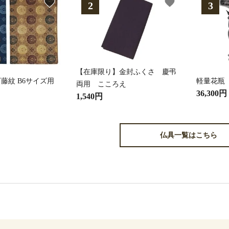
favorite
favorite
【在庫限り】金封ふくさ 慶弔
藤紋 B6サイズ用
軽量花瓶
両用 こころえ
36,300円
1,540円
仏具一覧はこちら