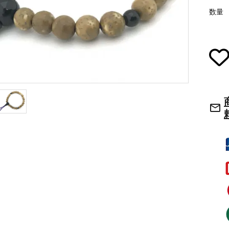
数量
草履・はきもの
ご法要用品・箱類
袴
椅子・机・その
式章・略肩衣
戸帳・華鬘
法衣かばん・中
幕・旗
mail_outline
束入
その他
本堂金具・上壇彫物
喚鐘・梵鐘・銅