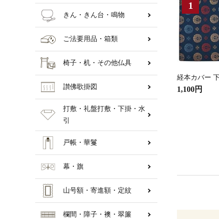
きん・きん台・鳴物
ご法要用品・箱類
椅子・机・その他仏具
経本カバー 下
讃佛歌掛図
1,100円
打敷・礼盤打敷・下掛・水
引
戸帳・華鬘
幕・旗
山号額・寄進額・定紋
欄間・障子・襖・翠簾