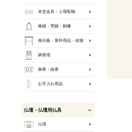
本堂金具・上壇彫物
喚鐘・梵鐘・銅像
掲示板・屋外用品・金物
納骨壇
御香・線香
お手入れ用品
仏壇・仏壇用仏具
仏壇