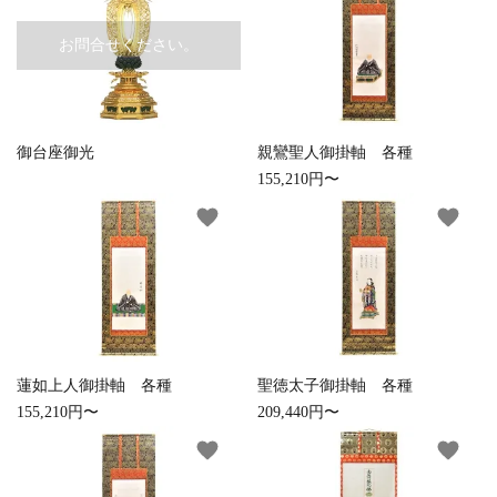
お手入れ用品
お問合せください。
御台座御光
親鸞聖人御掛軸 各種
155,210円〜
favorite
favorite
蓮如上人御掛軸 各種
聖徳太子御掛軸 各種
155,210円〜
209,440円〜
favorite
favorite