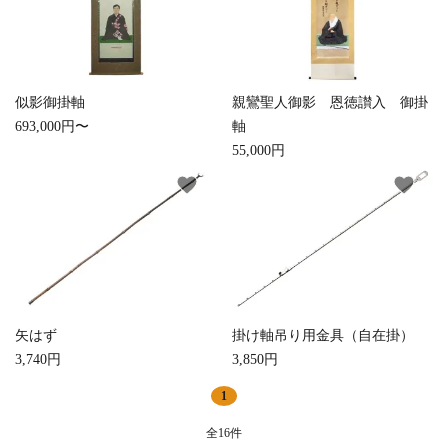
似影御掛軸
親鸞聖人御影 恩徳讃入 御掛
693,000円〜
軸
55,000円
favorite
favorite
矢はず
掛け軸吊り用金具（自在掛）
3,740円
3,850円
1
全16件