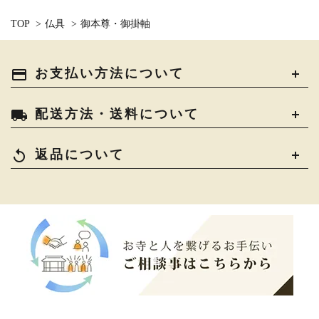
TOP
>
仏具
>
御本尊・御掛軸
payment
お支払い方法について
local_shipping
配送方法・送料について
replay
返品について