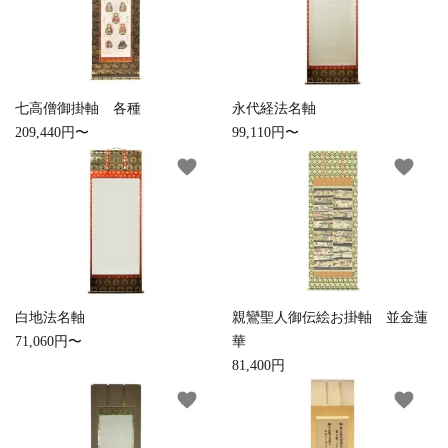
close
キーワード
七高僧御掛軸 各種
永代経法名軸
209,440円〜
99,110円〜
favorite
favorite
カテゴリー
検索する
白地法名軸
親鸞聖人御伝絵お掛軸 並金蓮
71,060円〜
華
81,400円
favorite
favorite