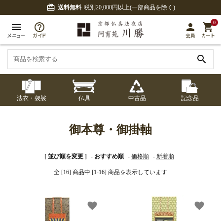
card_giftcard
送料無料
税別20,000円以上(一部商品を除く)
0
menu
person
shopping_cart
メニュー
ガイド
会員
カート
search
法衣・袈裟
仏具
中古品
記念品
七条袈裟
経本入・念珠入・式
七条袈裟
御本尊・御掛軸
中古品
修多羅
ふくさ・風呂敷
宮殿・厨子・須弥壇
アウトレット
御本尊・御掛軸
章入
修多羅
五条袈裟
中啓・扇子
卓類・常香盤・礼盤
色衣・裳附
収納
天蓋・瓔珞・吊金具
[ 並び順を変更 ]
-
おすすめ順
-
価格順
-
新着順
五条袈裟
全 [16] 商品中 [1-16] 商品を表示しています
記念品・おつかいも
灯明具・灯明準備用
黒衣・直綴
布袍・間衣
書籍
金香炉・花瓶・火立
の
品
色衣・裳附
favorite
favorite
土香炉・香炉台・香
白衣・色服
襦袢・裾除け
仏器・供笥・供物
黒衣・直綴
盒