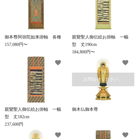
白帯・足袋
きん・きん台・鳴物
草履・はきもの
ご法要用品・箱類
椅子・机・その他仏
袴
得度・中仏用品
讃佛歌掛図
具
御本尊阿弥陀如来掛軸 各種
親鸞聖人御伝絵お掛軸 一幅
157,080円〜
型 丈190cm
打敷・礼盤打敷・下
輪袈裟・畳袈裟
式章・略肩衣
戸帳・華鬘
184,800円〜
掛・水引
favorite
favorite
法衣かばん・中啓半
山号額・寄進額・定
幕・旗
作務衣
装束入
紋
お問合せください。
欄間・障子・襖・翠
コート・雨具
その他
本堂金具・上壇彫物
簾
掲示板・屋外用品・
喚鐘・梵鐘・銅像
金物
親鸞聖人御伝絵お掛軸 一幅
御木仏御本尊
型 丈182cm
237,600円
納骨壇
御香・線香
favorite
favorite