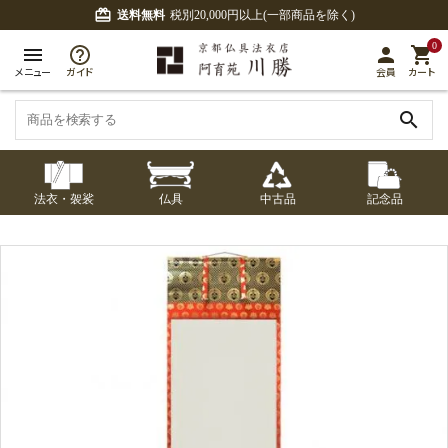
card_giftcard
送料無料
税別20,000円以上(一部商品を除く)
0
menu
person
shopping_cart
メニュー
ガイド
会員
カート
search
法衣・袈裟
仏具
中古品
記念品
七条袈裟
経本入・念珠入・式
七条袈裟
御本尊・御掛軸
中古品
修多羅
ふくさ・風呂敷
宮殿・厨子・須弥壇
アウトレット
章入
修多羅
五条袈裟
中啓・扇子
卓類・常香盤・礼盤
色衣・裳附
収納
天蓋・瓔珞・吊金具
五条袈裟
記念品・おつかいも
灯明具・灯明準備用
黒衣・直綴
布袍・間衣
書籍
金香炉・花瓶・火立
の
品
色衣・裳附
土香炉・香炉台・香
白衣・色服
襦袢・裾除け
仏器・供笥・供物
黒衣・直綴
盒