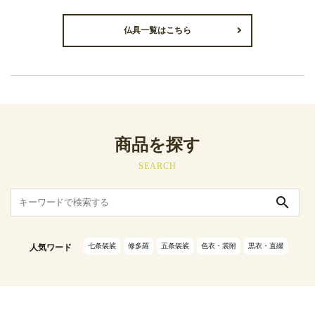
仏具一覧はこちら
商品を探す
SEARCH
search
七条袈裟
修多羅
五条袈裟
色衣・裳附
黒衣・直綴
人気ワード