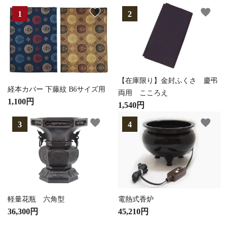
favorite
favorite
【在庫限り】金封ふくさ 慶弔
経本カバー 下藤紋 B6サイズ用
両用 こころえ
1,100円
1,540円
favorite
favorite
軽量花瓶 六角型
電熱式香炉
36,300円
45,210円