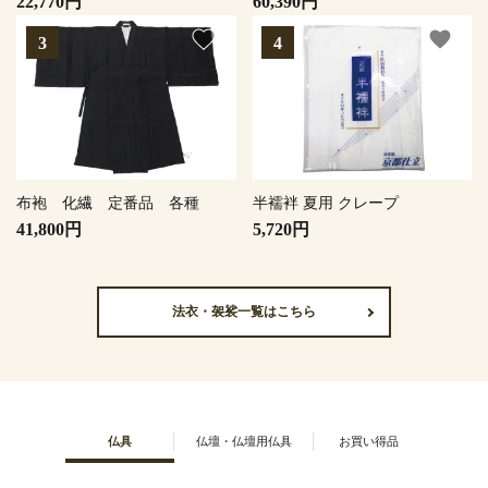
22,770円
60,390円
favorite
favorite
布袍 化繊 定番品 各種
半襦袢 夏用 クレープ
41,800円
5,720円
法衣・袈裟一覧はこちら
仏具
仏壇・仏壇用仏具
お買い得品