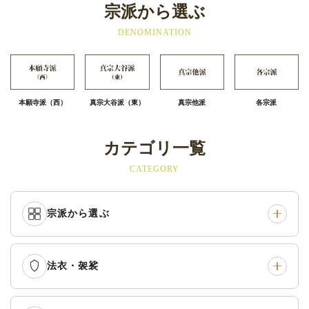
宗派から選ぶ
DENOMINATION
本願寺派（西）
真宗大谷派（東）
真宗他派
各宗派
カテゴリ一覧
CATEGORY
宗派から選ぶ
法衣・袈裟
本願寺派（西）
›
大谷派（東）
›
真宗他派
›
各派共通
›