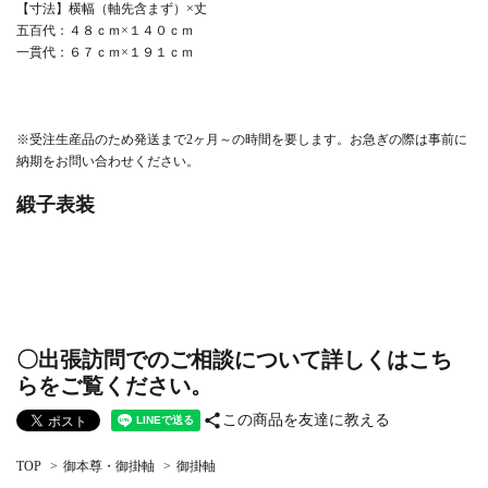
【寸法】横幅（軸先含まず）×丈
五百代：４８ｃｍ×１４０ｃｍ
一貫代：６７ｃｍ×１９１ｃｍ
※受注生産品のため発送まで2ヶ月～の時間を要します。お急ぎの際は事前に
納期をお問い合わせください。
緞子表装
〇出張訪問でのご相談について詳しくはこち
らをご覧ください。
share
この商品を友達に教える
TOP
>
御本尊・御掛軸
>
御掛軸