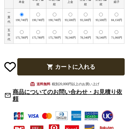
本金
上金
緞子
お手入れ用品
紋
紋
紋
紋
一
貫
190,740円
190,740円
190,740円
93,500円
93,500円
93,500円
84,150円
代
五
百
175,780円
175,780円
175,780円
78,540円
78,540円
78,540円
71,060円
代
shopping_cart
カートに入れる
card_giftcard
送料無料
税別20,000円以上のお買い上げ
商品についてのお問い合わせ・お見積り依
mail_outline
頼