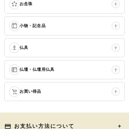
お念珠
七条袈裟
›
修多羅
›
五条袈裟
›
色衣・裳附
›
小物・記念品
本連念珠（僧侶用）
›
単念珠
›
黒衣・直綴
›
布袍・間衣
›
腕輪念珠
›
経本入・念珠入・式章
仏具
›
ふくさ・風呂敷
›
入
白衣・色服
›
襦袢・裾除け
›
中啓・扇子
›
収納
›
仏壇・仏壇用仏具
御本尊・御掛軸
›
宮殿・厨子・須弥壇
›
白帯・足袋
›
草履・はきもの
›
記念品・おつかいもの
›
書籍
›
卓類・常香盤・礼盤
›
天蓋・瓔珞・吊金具
›
袴
›
得度・中仏用品
›
お買い得品
仏壇
›
仏壇用お仏具
›
灯明具・灯明準備用品
›
金香炉・花瓶・火立
›
輪袈裟・畳袈裟
›
式章・略肩衣
›
法名軸
›
過去帳
›
中古品
›
アウトレット
›
土香炉・香炉台・香盒
›
仏器・供笥・供物
›
法衣かばん・中啓半装
payment
お支払い方法について
›
作務衣
›
お位牌
›
お仏壇の引き取り
›
束入