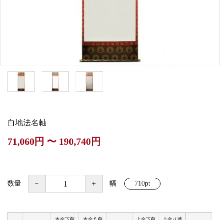
白帯・足袋
きん・きん台・鳴物
草履・はきもの
ご法要用品・箱類
椅子・机・その他仏
袴
得度・中仏用品
讃佛歌掛図
具
打敷・礼盤打敷・下
輪袈裟・畳袈裟
式章・略肩衣
戸帳・華鬘
掛・水引
法衣かばん・中啓半
山号額・寄進額・定
幕・旗
作務衣
装束入
紋
白地法名軸
欄間・障子・襖・翠
コート・雨具
その他
本堂金具・上壇彫物
71,060円 〜 190,740円
簾
掲示板・屋外用品・
喚鐘・梵鐘・銅像
金物
数量
－
＋
幅
710pt
納骨壇
御香・線香
本金下藤
本金八藤
上金下藤
上金八藤