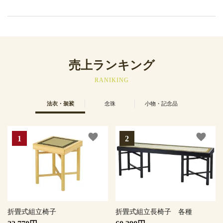
売上ランキング
RANIKING
法衣・袈裟
念珠
小物・記念品
favorite
favorite
折畳式組立椅子
折畳式組立長椅子 各種