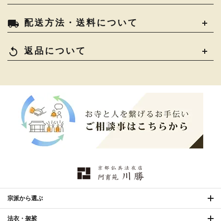
きん・きん台・鳴物
›
ご法要用品・箱類
›
local_shipping
配送方法・送料について
コート・雨具
›
その他
›
椅子・机・その他仏具
›
讃佛歌掛図
›
replay
返品について
打敷・礼盤打敷・下
›
戸帳・華鬘
›
掛・水引
幕・旗
›
山号額・寄進額・定紋
›
欄間・障子・襖・翠簾
›
本堂金具・上壇彫物
›
掲示板・屋外用品・金
喚鐘・梵鐘・銅像
›
›
物
納骨壇
›
御香・線香
›
宗派から選ぶ
法衣・袈裟