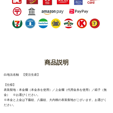
商品説明
白地法名軸 【受注生産】
【仕様】
表装裂地：本金襴（本金糸を使用）／上金襴（代用金糸を使用）／緞子（無
金） ※お選びください。
※本金と上金は下藤紋、八藤紋、大内桐の表装裂地がございます。お選びく
ださい。