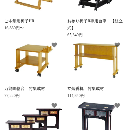
ご本堂用椅子HR
お参り椅子R専用台車 【組立
16,830円〜
式】
65,340円
favorite
favorite
close
キーワード
万能鳴物台 竹集成材
立焼香机 竹集成材
77,220円
114,840円
favorite
favorite
カテゴリー