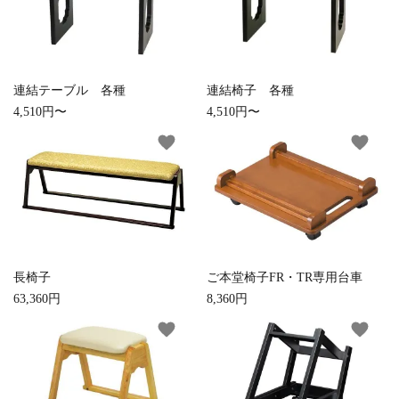
お手入れ用品
連結テーブル 各種
連結椅子 各種
4,510円〜
4,510円〜
favorite
favorite
長椅子
ご本堂椅子FR・TR専用台車
63,360円
8,360円
favorite
favorite