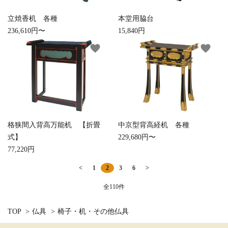
立焼香机 各種
本堂用脇台
236,610円〜
15,840円
favorite
favorite
格狭間入背高万能机 【折畳
中京型背高経机 各種
式】
229,680円〜
77,220円
<
1
2
3
6
>
全110件
TOP
>
仏具
>
椅子・机・その他仏具