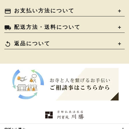
payment
お支払い方法について
local_shipping
配送方法・送料について
replay
返品について