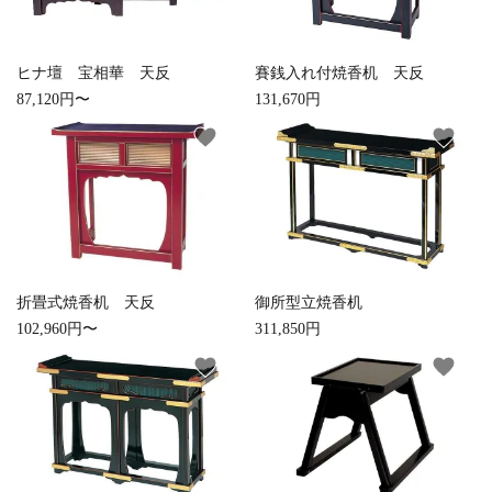
検索する
ヒナ壇 宝相華 天反
賽銭入れ付焼香机 天反
87,120円〜
131,670円
favorite
favorite
折畳式焼香机 天反
御所型立焼香机
102,960円〜
311,850円
favorite
favorite