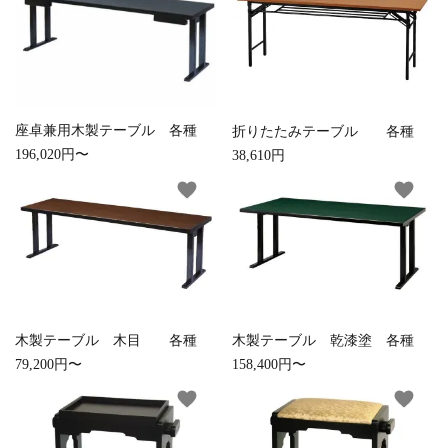
白帯・足袋
きん・きん台・鳴物
草履・はきもの
ご法要用品・箱類
椅子・机・その他仏
袴
得度・中仏用品
讃佛歌掛図
具
座卓兼用木製テーブル 各種
折りたたみテーブル 各種
196,020円〜
38,610円
打敷・礼盤打敷・下
輪袈裟・畳袈裟
式章・略肩衣
戸帳・華鬘
掛・水引
favorite
favorite
法衣かばん・中啓半
山号額・寄進額・定
幕・旗
作務衣
装束入
紋
欄間・障子・襖・翠
コート・雨具
その他
本堂金具・上壇彫物
簾
掲示板・屋外用品・
木製テーブル 木目 各種
木製テーブル 乾漆塗 各種
喚鐘・梵鐘・銅像
金物
79,200円〜
158,400円〜
favorite
favorite
納骨壇
御香・線香