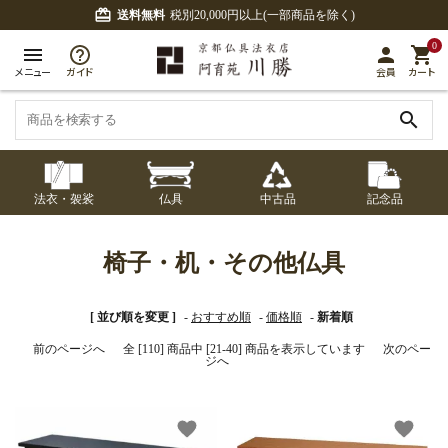
card_giftcard
送料無料
税別20,000円以上(一部商品を除く)
0
menu
person
shopping_cart
メニュー
ガイド
会員
カート
search
法衣・袈裟
仏具
中古品
記念品
七条袈裟
経本入・念珠入・式
七条袈裟
御本尊・御掛軸
中古品
修多羅
ふくさ・風呂敷
宮殿・厨子・須弥壇
アウトレット
椅子・机・その他仏具
章入
修多羅
五条袈裟
中啓・扇子
卓類・常香盤・礼盤
色衣・裳附
収納
天蓋・瓔珞・吊金具
[ 並び順を変更 ]
-
おすすめ順
-
価格順
-
新着順
五条袈裟
前のページへ
全 [110] 商品中 [21-40] 商品を表示しています
次のペー
ジへ
記念品・おつかいも
灯明具・灯明準備用
黒衣・直綴
布袍・間衣
書籍
金香炉・花瓶・火立
の
品
色衣・裳附
土香炉・香炉台・香
favorite
favorite
白衣・色服
襦袢・裾除け
仏器・供笥・供物
黒衣・直綴
盒