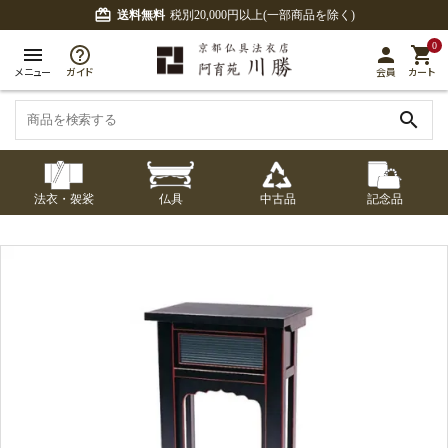
card_giftcard
送料無料
税別20,000円以上(一部商品を除く)
0
menu
person
shopping_cart
メニュー
ガイド
会員
カート
search
法衣・袈裟
仏具
中古品
記念品
七条袈裟
経本入・念珠入・式
七条袈裟
御本尊・御掛軸
中古品
修多羅
ふくさ・風呂敷
宮殿・厨子・須弥壇
アウトレット
章入
修多羅
五条袈裟
中啓・扇子
卓類・常香盤・礼盤
色衣・裳附
収納
天蓋・瓔珞・吊金具
五条袈裟
記念品・おつかいも
灯明具・灯明準備用
黒衣・直綴
布袍・間衣
書籍
金香炉・花瓶・火立
の
品
色衣・裳附
土香炉・香炉台・香
白衣・色服
襦袢・裾除け
仏器・供笥・供物
黒衣・直綴
盒