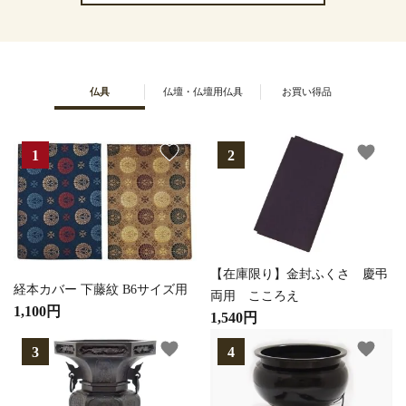
仏具
仏壇・仏壇用仏具
お買い得品
favorite
favorite
【在庫限り】金封ふくさ 慶弔
経本カバー 下藤紋 B6サイズ用
両用 こころえ
1,100円
1,540円
favorite
favorite