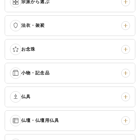
宗派から選ぶ
法衣・袈裟
本願寺派（西）
›
大谷派（東）
›
真宗他派
›
各派共通
›
お念珠
七条袈裟
›
修多羅
›
五条袈裟
›
色衣・裳附
›
小物・記念品
本連念珠（僧侶用）
›
単念珠
›
黒衣・直綴
›
布袍・間衣
›
腕輪念珠
›
経本入・念珠入・式章
仏具
›
ふくさ・風呂敷
›
入
白衣・色服
›
襦袢・裾除け
›
中啓・扇子
›
収納
›
仏壇・仏壇用仏具
御本尊・御掛軸
›
宮殿・厨子・須弥壇
›
白帯・足袋
›
草履・はきもの
›
記念品・おつかいもの
›
書籍
›
卓類・常香盤・礼盤
›
天蓋・瓔珞・吊金具
›