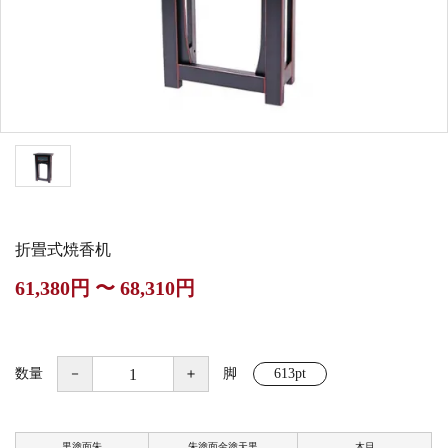
白帯・足袋
きん・きん台・鳴物
草履・はきもの
ご法要用品・箱類
椅子・机・その他仏
袴
得度・中仏用品
讃佛歌掛図
具
打敷・礼盤打敷・下
輪袈裟・畳袈裟
式章・略肩衣
戸帳・華鬘
掛・水引
法衣かばん・中啓半
山号額・寄進額・定
幕・旗
作務衣
装束入
紋
折畳式焼香机
欄間・障子・襖・翠
コート・雨具
その他
本堂金具・上壇彫物
61,380円 〜 68,310円
簾
掲示板・屋外用品・
喚鐘・梵鐘・銅像
金物
数量
－
＋
脚
613pt
納骨壇
御香・線香
黒塗面朱
朱塗面金塗天黒
木目