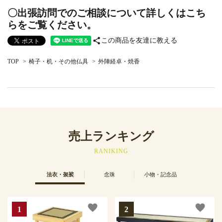
〇出張訪問でのご相談について詳しくはこち
らをご覧ください。
share
この商品を友達に教える
TOP
>
椅子・机・その他仏具
>
外陣経卓・焼香
売上ランキング
RANIKING
法衣・袈裟
念珠
小物・記念品
favorite
favorite