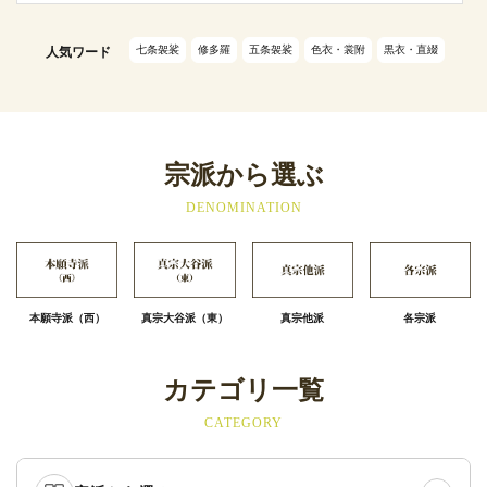
七条袈裟
修多羅
五条袈裟
色衣・裳附
黒衣・直綴
人気ワード
宗派から選ぶ
DENOMINATION
本願寺派（西）
真宗大谷派（東）
真宗他派
各宗派
カテゴリ一覧
CATEGORY