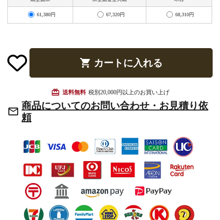
お手入れ用品
61,380円
67,320円
68,310円
shopping_cart
カートに入れる
card_giftcard
送料無料
税別20,000円以上のお買い上げ
商品についてのお問い合わせ・お見積り依
mail_outline
頼