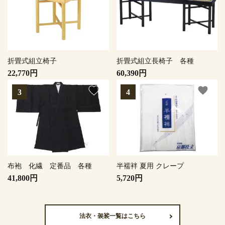
折畳式組立椅子
折畳式組立長椅子 各種
22,770円
60,390円
favorite
favorite
布袍 化繊 定番品 各種
半襦袢 夏用 クレープ
41,800円
5,720円
法衣・袈裟一覧はこちら