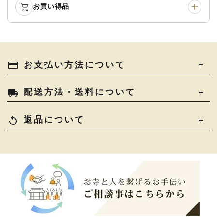
袴
›
得度・中仏用品
›
お買い得品
仏壇
›
仏壇用お仏具
›
灯明具・灯明準備用品
›
金香炉・花瓶・火立
›
輪袈裟・畳袈裟
›
式章・略肩衣
›
法名軸
›
過去帳
›
中古品
›
アウトレット
›
土香炉・香炉台・香盒
›
仏器・供笥・供物
›
法衣かばん・中啓半装
payment
お支払い方法について
›
作務衣
›
お位牌
›
お仏壇の引き取り
›
束入
きん・きん台・鳴物
›
ご法要用品・箱類
›
local_shipping
配送方法・送料について
コート・雨具
›
その他
›
椅子・机・その他仏具
›
讃佛歌掛図
›
replay
返品について
打敷・礼盤打敷・下
›
戸帳・華鬘
›
掛・水引
幕・旗
›
山号額・寄進額・定紋
›
欄間・障子・襖・翠簾
›
本堂金具・上壇彫物
›