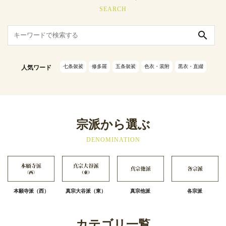
SEARCH
search
七条袈裟
修多羅
五条袈裟
色衣・裳附
黒衣・直綴
人気ワード
宗派から選ぶ
DENOMINATION
本願寺派（西）
真宗大谷派（東）
真宗他派
各宗派
カテゴリ一覧