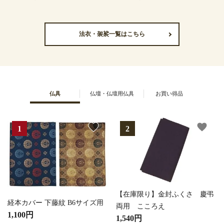
法衣・袈裟一覧はこちら
仏具
仏壇・仏壇用仏具
お買い得品
favorite
favorite
【在庫限り】金封ふくさ 慶弔
経本カバー 下藤紋 B6サイズ用
両用 こころえ
1,100円
1,540円