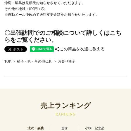
沖縄・離島は見積後お知らせさせていただきます。
その他の地域：600円＋税
※自動メール後改めて送料変更金額をお知らせいたします。
〇出張訪問でのご相談について詳しくはこち
らをご覧ください。
share
この商品を友達に教える
TOP
>
椅子・机・その他仏具
>
お参り椅子
売上ランキング
RANIKING
法衣・袈裟
念珠
小物・記念品