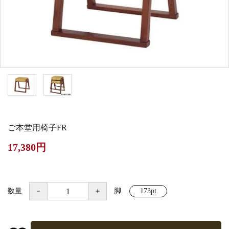
白帯・足袋
きん・きん台・鳴物
草履・はきもの
ご法要用品・箱類
椅子・机・その他仏
袴
得度・中仏用品
讃佛歌掛図
具
打敷・礼盤打敷・下
輪袈裟・畳袈裟
式章・略肩衣
戸帳・華鬘
掛・水引
法衣かばん・中啓半
山号額・寄進額・定
幕・旗
作務衣
装束入
紋
ご本堂用椅子FR
欄間・障子・襖・翠
コート・雨具
その他
本堂金具・上壇彫物
17,380円
簾
掲示板・屋外用品・
喚鐘・梵鐘・銅像
金物
数量
－
＋
脚
173pt
納骨壇
御香・線香