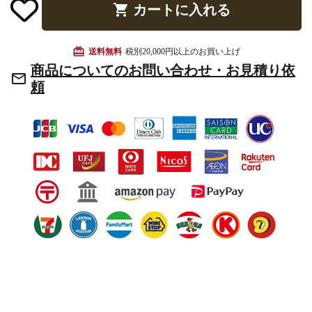
shopping_cart
カートに入れる
お手入れ用品
card_giftcard
送料無料
税別20,000円以上のお買い上げ
商品についてのお問い合わせ・お見積り依
mail_outline
頼