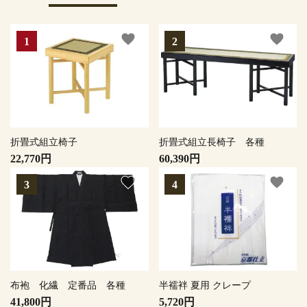
favorite
favorite
折畳式組立椅子
折畳式組立長椅子 各種
22,770円
60,390円
favorite
favorite
布袍 化繊 定番品 各種
半襦袢 夏用 クレープ
41,800円
5,720円