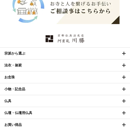
欄間・障子・襖・翠簾
›
本堂金具・上壇彫物
›
掲示板・屋外用品・金
喚鐘・梵鐘・銅像
›
›
物
納骨壇
›
御香・線香
›
宗派から選ぶ
法衣・袈裟
お手入れ用品
›
お念珠
小物・記念品
仏具
仏壇・仏壇用仏具
お買い得品