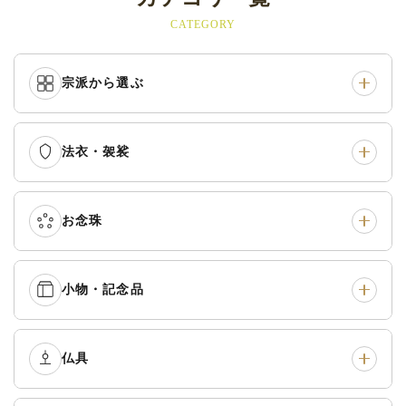
CATEGORY
宗派から選ぶ
法衣・袈裟
本願寺派（西）
›
大谷派（東）
›
真宗他派
›
各派共通
›
お念珠
七条袈裟
›
修多羅
›
五条袈裟
›
色衣・裳附
›
小物・記念品
本連念珠（僧侶用）
›
単念珠
›
黒衣・直綴
›
布袍・間衣
›
腕輪念珠
›
経本入・念珠入・式章
仏具
›
ふくさ・風呂敷
›
入
白衣・色服
›
襦袢・裾除け
›