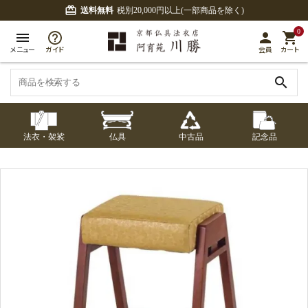
card_giftcard
送料無料
税別20,000円以上(一部商品を除く)
0
menu
person
shopping_cart
メニュー
ガイド
会員
カート
search
法衣・袈裟
仏具
中古品
記念品
七条袈裟
経本入・念珠入・式
七条袈裟
御本尊・御掛軸
中古品
修多羅
ふくさ・風呂敷
宮殿・厨子・須弥壇
アウトレット
章入
修多羅
五条袈裟
中啓・扇子
卓類・常香盤・礼盤
色衣・裳附
収納
天蓋・瓔珞・吊金具
五条袈裟
記念品・おつかいも
灯明具・灯明準備用
黒衣・直綴
布袍・間衣
書籍
金香炉・花瓶・火立
の
品
色衣・裳附
土香炉・香炉台・香
白衣・色服
襦袢・裾除け
仏器・供笥・供物
黒衣・直綴
盒