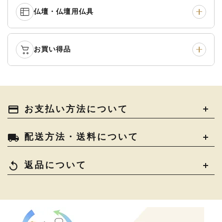
中啓・扇子
›
収納
›
仏壇・仏壇用仏具
御本尊・御掛軸
›
宮殿・厨子・須弥壇
›
白帯・足袋
›
草履・はきもの
›
記念品・おつかいもの
›
書籍
›
卓類・常香盤・礼盤
›
天蓋・瓔珞・吊金具
›
袴
›
得度・中仏用品
›
お買い得品
仏壇
›
仏壇用お仏具
›
灯明具・灯明準備用品
›
金香炉・花瓶・火立
›
輪袈裟・畳袈裟
›
式章・略肩衣
›
法名軸
›
過去帳
›
中古品
›
アウトレット
›
土香炉・香炉台・香盒
›
仏器・供笥・供物
›
法衣かばん・中啓半装
payment
お支払い方法について
›
作務衣
›
お位牌
›
お仏壇の引き取り
›
束入
きん・きん台・鳴物
›
ご法要用品・箱類
›
local_shipping
配送方法・送料について
コート・雨具
›
その他
›
椅子・机・その他仏具
›
讃佛歌掛図
›
replay
返品について
打敷・礼盤打敷・下
›
戸帳・華鬘
›
掛・水引
幕・旗
›
山号額・寄進額・定紋
›