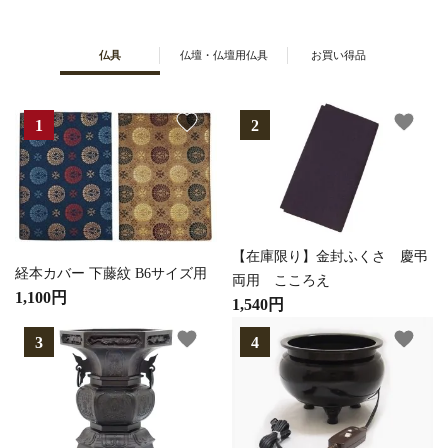
仏具
仏壇・仏壇用仏具
お買い得品
favorite
favorite
【在庫限り】金封ふくさ 慶弔
経本カバー 下藤紋 B6サイズ用
両用 こころえ
1,100円
1,540円
favorite
favorite