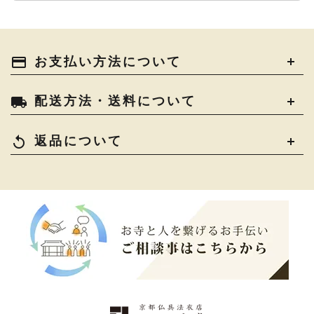
灯明具・灯明準備用品
›
金香炉・花瓶・火立
›
輪袈裟・畳袈裟
›
式章・略肩衣
›
法名軸
›
過去帳
›
中古品
›
アウトレット
›
土香炉・香炉台・香盒
›
仏器・供笥・供物
›
法衣かばん・中啓半装
payment
お支払い方法について
›
作務衣
›
お位牌
›
お仏壇の引き取り
›
束入
きん・きん台・鳴物
›
ご法要用品・箱類
›
local_shipping
配送方法・送料について
コート・雨具
›
その他
›
椅子・机・その他仏具
›
讃佛歌掛図
›
replay
返品について
打敷・礼盤打敷・下
›
戸帳・華鬘
›
掛・水引
幕・旗
›
山号額・寄進額・定紋
›
欄間・障子・襖・翠簾
›
本堂金具・上壇彫物
›
掲示板・屋外用品・金
喚鐘・梵鐘・銅像
›
›
物