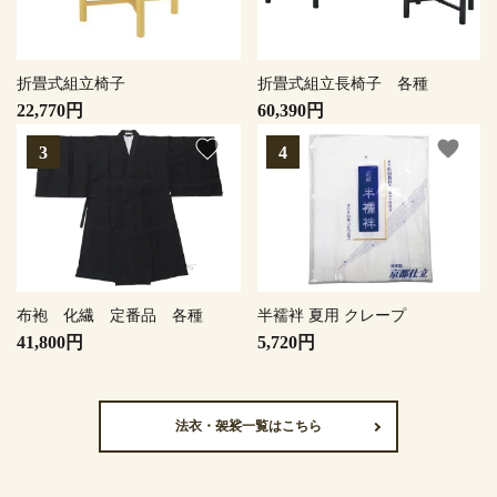
折畳式組立椅子
折畳式組立長椅子 各種
22,770円
60,390円
favorite
favorite
布袍 化繊 定番品 各種
半襦袢 夏用 クレープ
41,800円
5,720円
法衣・袈裟一覧はこちら