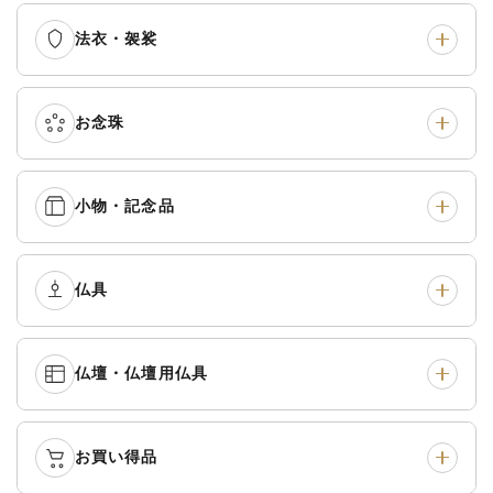
法衣・袈裟
本願寺派（西）
›
大谷派（東）
›
真宗他派
›
各派共通
›
お念珠
七条袈裟
›
修多羅
›
五条袈裟
›
色衣・裳附
›
小物・記念品
本連念珠（僧侶用）
›
単念珠
›
黒衣・直綴
›
布袍・間衣
›
腕輪念珠
›
経本入・念珠入・式章
仏具
›
ふくさ・風呂敷
›
入
白衣・色服
›
襦袢・裾除け
›
中啓・扇子
›
収納
›
仏壇・仏壇用仏具
御本尊・御掛軸
›
宮殿・厨子・須弥壇
›
白帯・足袋
›
草履・はきもの
›
記念品・おつかいもの
›
書籍
›
卓類・常香盤・礼盤
›
天蓋・瓔珞・吊金具
›
袴
›
得度・中仏用品
›
お買い得品
仏壇
›
仏壇用お仏具
›