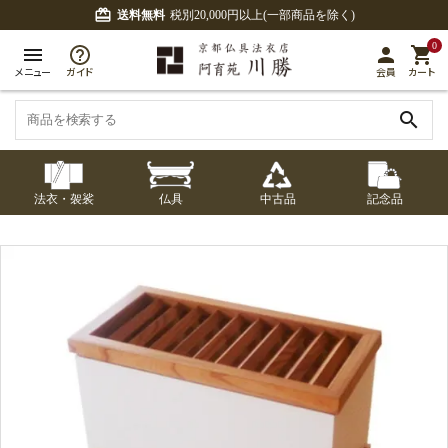
card_giftcard
送料無料
税別20,000円以上(一部商品を除く)
0
menu
person
shopping_cart
メニュー
ガイド
会員
カート
search
法衣・袈裟
仏具
中古品
記念品
七条袈裟
経本入・念珠入・式
七条袈裟
御本尊・御掛軸
中古品
修多羅
ふくさ・風呂敷
宮殿・厨子・須弥壇
アウトレット
章入
修多羅
五条袈裟
中啓・扇子
卓類・常香盤・礼盤
色衣・裳附
収納
天蓋・瓔珞・吊金具
五条袈裟
記念品・おつかいも
灯明具・灯明準備用
黒衣・直綴
布袍・間衣
書籍
金香炉・花瓶・火立
の
品
色衣・裳附
土香炉・香炉台・香
白衣・色服
襦袢・裾除け
仏器・供笥・供物
黒衣・直綴
盒