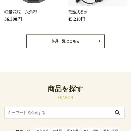
軽量花瓶 六角型
電熱式香炉
36,300円
45,210円
仏具一覧はこちら
商品を探す
SEARCH
search
七条袈裟
修多羅
五条袈裟
色衣・裳附
黒衣・直綴