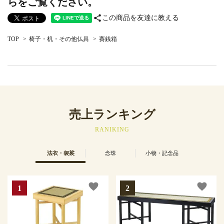
らをご覧ください。
share
この商品を友達に教える
TOP
>
椅子・机・その他仏具
>
賽銭箱
売上ランキング
RANIKING
法衣・袈裟
念珠
小物・記念品
favorite
favorite