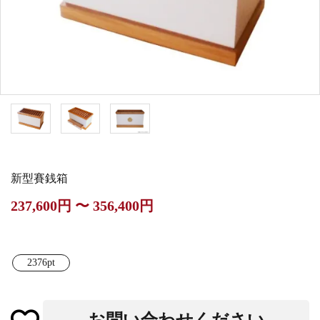
白帯・足袋
きん・きん台・鳴物
草履・はきもの
ご法要用品・箱類
椅子・机・その他仏
袴
得度・中仏用品
讃佛歌掛図
具
打敷・礼盤打敷・下
輪袈裟・畳袈裟
式章・略肩衣
戸帳・華鬘
掛・水引
法衣かばん・中啓半
山号額・寄進額・定
幕・旗
作務衣
装束入
紋
新型賽銭箱
欄間・障子・襖・翠
コート・雨具
その他
本堂金具・上壇彫物
237,600円 〜 356,400円
簾
掲示板・屋外用品・
喚鐘・梵鐘・銅像
金物
2376pt
納骨壇
御香・線香