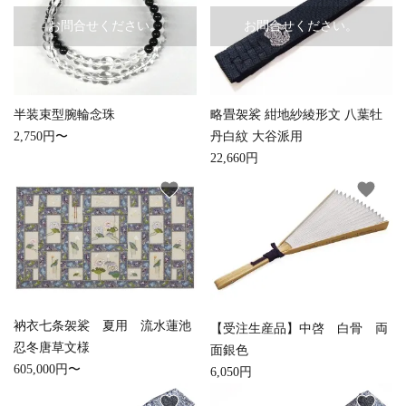
お問合せください。
お問合せください。
検索する
半装束型腕輪念珠
略畳袈裟 紺地紗綾形文 八葉牡
2,750円〜
丹白紋 大谷派用
22,660円
favorite
favorite
衲衣七条袈裟 夏用 流水蓮池
【受注生産品】中啓 白骨 両
忍冬唐草文様
面銀色
605,000円〜
6,050円
favorite
favorite