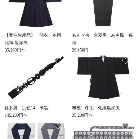
お手入れ用品
【受注生産品】 間衣 冬用
もんぺ袴 合夏用 あさ風 各
化繊 塩瀬風
種
35,200円〜
29,150円
favorite
favorite
修多羅 別色14 漆黒
布袍 冬用 化繊塩瀬風
145,200円〜
35,200円〜
favorite
favorite