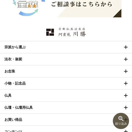
宗派から選ぶ
法衣・袈裟
お念珠
小物・記念品
仏具
仏壇・仏壇用仏具
zoom_in
お買い得品
絞り込み
コンテンツ