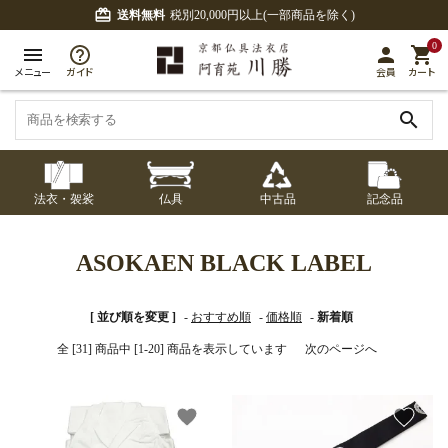
card_giftcard
送料無料
税別20,000円以上(一部商品を除く)
0
menu
person
shopping_cart
メニュー
ガイド
会員
カート
search
法衣・袈裟
仏具
中古品
記念品
七条袈裟
経本入・念珠入・式
七条袈裟
御本尊・御掛軸
中古品
修多羅
ふくさ・風呂敷
宮殿・厨子・須弥壇
アウトレット
ASOKAEN BLACK LABEL
章入
修多羅
五条袈裟
中啓・扇子
卓類・常香盤・礼盤
色衣・裳附
収納
天蓋・瓔珞・吊金具
[ 並び順を変更 ]
-
おすすめ順
-
価格順
-
新着順
五条袈裟
全 [31] 商品中 [1-20] 商品を表示しています
次のページへ
記念品・おつかいも
灯明具・灯明準備用
黒衣・直綴
布袍・間衣
書籍
金香炉・花瓶・火立
の
品
色衣・裳附
favorite
favorite
土香炉・香炉台・香
白衣・色服
襦袢・裾除け
仏器・供笥・供物
黒衣・直綴
盒