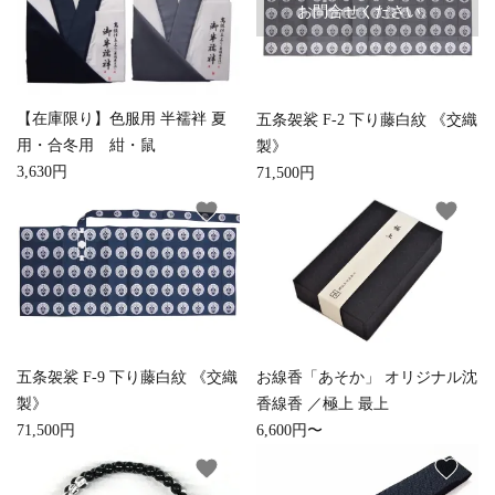
お問合せください。
【在庫限り】色服用 半襦袢 夏
五条袈裟 F-2 下り藤白紋 《交織
用・合冬用 紺・鼠
製》
3,630円
71,500円
favorite
favorite
close
五条袈裟 F-9 下り藤白紋 《交織
お線香「あそか」 オリジナル沈
製》
香線香 ／極上 最上
キーワード
71,500円
6,600円〜
favorite
favorite
カテゴリー