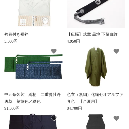
白帯・足袋
きん・きん台・鳴物
草履・はきもの
ご法要用品・箱類
椅子・机・その他仏
袴
得度・中仏用品
讃佛歌掛図
具
衿巻付き襦袢
【広幅】式章 黒地 下藤白紋
5,500円
4,950円
打敷・礼盤打敷・下
輪袈裟・畳袈裟
式章・略肩衣
戸帳・華鬘
掛・水引
favorite
favorite
法衣かばん・中啓半
山号額・寄進額・定
幕・旗
作務衣
装束入
紋
欄間・障子・襖・翠
コート・雨具
その他
本堂金具・上壇彫物
簾
中五条袈裟 総柄 二重蔓牡丹
色衣（素絹）化繊セオアルファ
掲示板・屋外用品・
喚鐘・梵鐘・銅像
金物
唐草 萌黄色／縹色
各色 【合夏用】
91,300円
84,700円
納骨壇
御香・線香
favorite
favorite