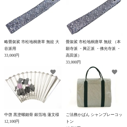
略畳袈裟 市松地桐唐草 無紋 大
畳袈裟 市松地桐唐草 無紋 （本
谷派用
願寺派 ・興正派 ・佛光寺派 ・
33,000円
高田派）
33,000円
favorite
favorite
中啓 黒塗螺鈿骨 銀箔地 蓮文様
ご法務かばん シャンブレーコッ
12,100円
トン