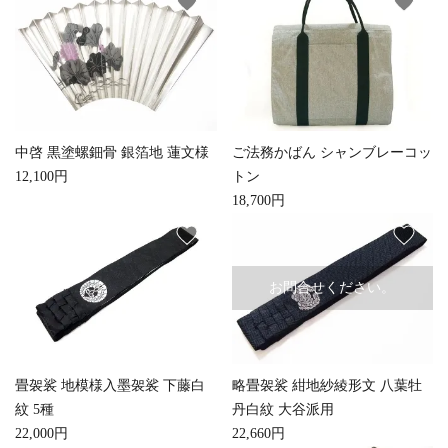
favorite
favorite
検索する
中啓 黒塗螺鈿骨 銀箔地 蓮文様
ご法務かばん シャンブレーコッ
12,100円
トン
18,700円
favorite
favorite
お問合せください。
畳袈裟 地模様入墨袈裟 下藤白
略畳袈裟 紺地紗綾形文 八葉牡
紋 5種
丹白紋 大谷派用
22,000円
22,660円