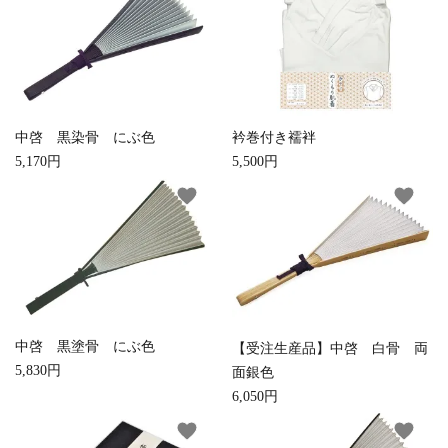
お手入れ用品
中啓 黒染骨 にぶ色
衿巻付き襦袢
5,170円
5,500円
favorite
favorite
中啓 黒塗骨 にぶ色
【受注生産品】中啓 白骨 両
5,830円
面銀色
6,050円
favorite
favorite