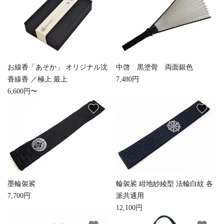
お線香「あそか」 オリジナル沈
中啓 黒塗骨 両面銀色
香線香 ／極上 最上
7,480円
6,600円〜
favorite
favorite
close
キーワード
墨輪袈裟
輪袈裟 紺地紗綾型 法輪白紋 各
7,700円
派共通用
12,100円
カテゴリー