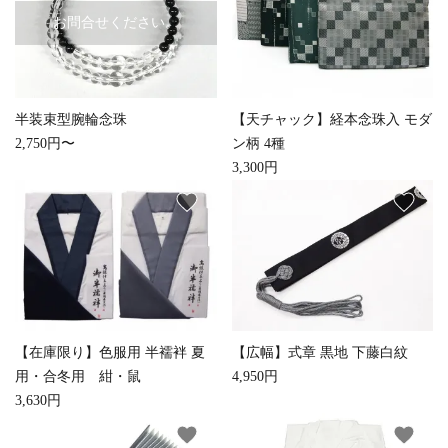
お問合せください。
白帯・足袋
きん・きん台・鳴物
草履・はきもの
ご法要用品・箱類
椅子・机・その他仏
袴
得度・中仏用品
讃佛歌掛図
具
半装束型腕輪念珠
【天チャック】経本念珠入 モダ
2,750円〜
ン柄 4種
打敷・礼盤打敷・下
輪袈裟・畳袈裟
式章・略肩衣
戸帳・華鬘
3,300円
掛・水引
favorite
favorite
法衣かばん・中啓半
山号額・寄進額・定
幕・旗
作務衣
装束入
紋
欄間・障子・襖・翠
コート・雨具
その他
本堂金具・上壇彫物
簾
掲示板・屋外用品・
喚鐘・梵鐘・銅像
【在庫限り】色服用 半襦袢 夏
金物
【広幅】式章 黒地 下藤白紋
用・合冬用 紺・鼠
4,950円
3,630円
納骨壇
御香・線香
favorite
favorite