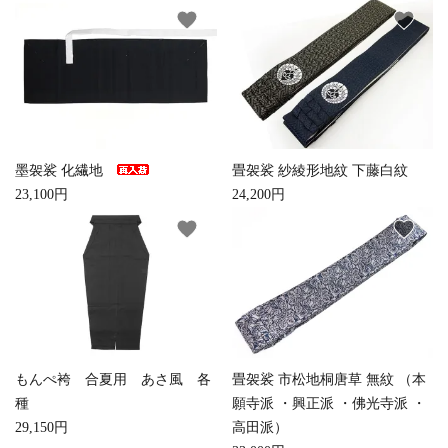
favorite
favorite
墨袈裟 化繊地
畳袈裟 紗綾形地紋 下藤白紋
23,100円
24,200円
favorite
favorite
もんぺ袴 合夏用 あさ風 各
畳袈裟 市松地桐唐草 無紋 （本
種
願寺派 ・興正派 ・佛光寺派 ・
29,150円
高田派）