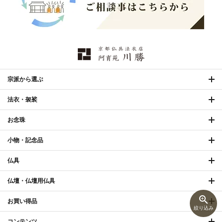
宗派から選ぶ
法衣・袈裟
お念珠
小物・記念品
仏具
仏壇・仏壇用仏具
zoom_in
お買い得品
絞り込み
コンテンツ