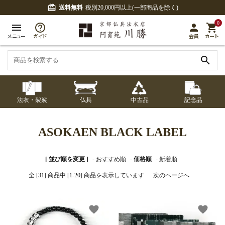
card_giftcard
送料無料
税別20,000円以上(一部商品を除く)
0
menu
person
shopping_cart
メニュー
ガイド
会員
カート
search
法衣・袈裟
仏具
中古品
記念品
七条袈裟
経本入・念珠入・式
七条袈裟
御本尊・御掛軸
中古品
修多羅
ふくさ・風呂敷
宮殿・厨子・須弥壇
アウトレット
ASOKAEN BLACK LABEL
章入
修多羅
五条袈裟
中啓・扇子
卓類・常香盤・礼盤
色衣・裳附
収納
天蓋・瓔珞・吊金具
[ 並び順を変更 ]
-
おすすめ順
-
価格順
-
新着順
五条袈裟
全 [31] 商品中 [1-20] 商品を表示しています
次のページへ
記念品・おつかいも
灯明具・灯明準備用
黒衣・直綴
布袍・間衣
書籍
金香炉・花瓶・火立
の
品
色衣・裳附
favorite
favorite
土香炉・香炉台・香
白衣・色服
襦袢・裾除け
仏器・供笥・供物
黒衣・直綴
盒