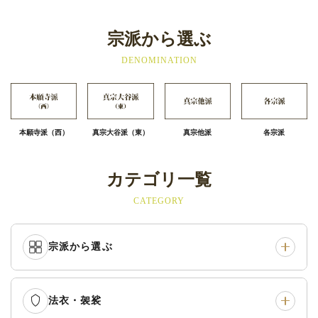
宗派から選ぶ
DENOMINATION
本願寺派（西）
真宗大谷派（東）
真宗他派
各宗派
カテゴリ一覧
CATEGORY
宗派から選ぶ
法衣・袈裟
本願寺派（西）
›
大谷派（東）
›