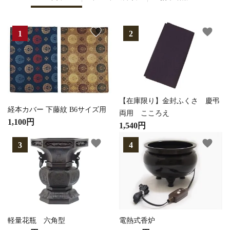
favorite
favorite
【在庫限り】金封ふくさ 慶弔
経本カバー 下藤紋 B6サイズ用
両用 こころえ
1,100円
1,540円
favorite
favorite
軽量花瓶 六角型
電熱式香炉