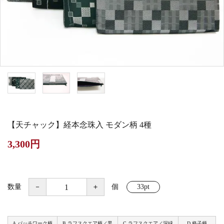
白帯・足袋
きん・きん台・鳴物
草履・はきもの
ご法要用品・箱類
椅子・机・その他仏
袴
得度・中仏用品
讃佛歌掛図
具
打敷・礼盤打敷・下
輪袈裟・畳袈裟
式章・略肩衣
戸帳・華鬘
掛・水引
法衣かばん・中啓半
山号額・寄進額・定
幕・旗
作務衣
装束入
紋
【天チャック】経本念珠入 モダン柄 4種
欄間・障子・襖・翠
コート・雨具
その他
本堂金具・上壇彫物
3,300円
簾
掲示板・屋外用品・
喚鐘・梵鐘・銅像
金物
数量
－
＋
個
33pt
納骨壇
御香・線香
A.パッチワーク柄
B.ラフスクエア柄／黒
C.ラフスクエア／深緑
D.格子柄