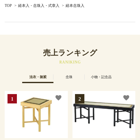
TOP
>
経本入・念珠入・式章入
>
経本念珠入
売上ランキング
RANIKING
法衣・袈裟
念珠
小物・記念品
favorite
favorite