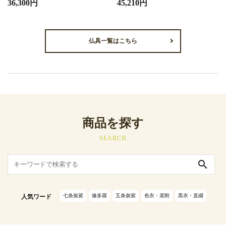
36,300円
45,210円
仏具一覧はこちら
商品を探す
SEARCH
search
七条袈裟
修多羅
五条袈裟
色衣・裳附
黒衣・直綴
人気ワード