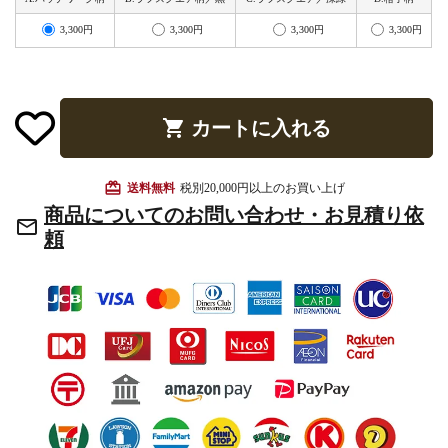
お手入れ用品
3,300円
3,300円
3,300円
3,300円
shopping_cart
カートに入れる
card_giftcard
送料無料
税別20,000円以上のお買い上げ
商品についてのお問い合わせ・お見積り依
mail_outline
頼