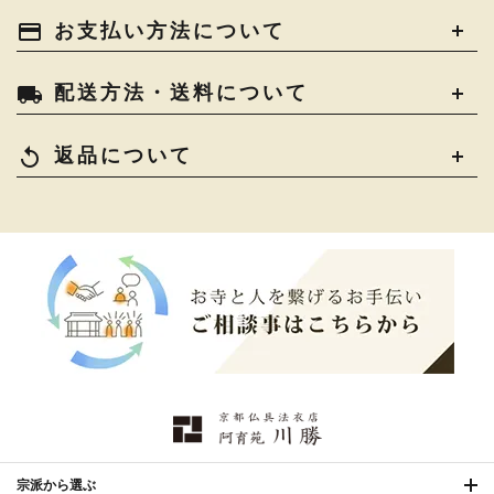
土香炉・香炉台・香盒
›
仏器・供笥・供物
›
法衣かばん・中啓半装
payment
お支払い方法について
›
作務衣
›
お位牌
›
お仏壇の引き取り
›
束入
きん・きん台・鳴物
›
ご法要用品・箱類
›
local_shipping
配送方法・送料について
コート・雨具
›
その他
›
椅子・机・その他仏具
›
讃佛歌掛図
›
replay
返品について
打敷・礼盤打敷・下
›
戸帳・華鬘
›
掛・水引
幕・旗
›
山号額・寄進額・定紋
›
欄間・障子・襖・翠簾
›
本堂金具・上壇彫物
›
掲示板・屋外用品・金
喚鐘・梵鐘・銅像
›
›
物
納骨壇
›
御香・線香
›
宗派から選ぶ