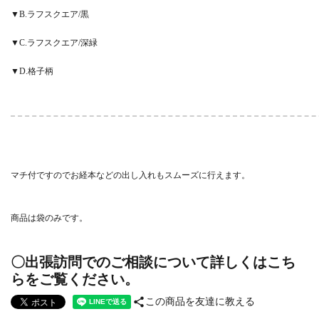
▼B.ラフスクエア/黒
▼C.ラフスクエア/深緑
▼D.格子柄
マチ付ですのでお経本などの出し入れもスムーズに行えます。
商品は袋のみです。
〇出張訪問でのご相談について詳しくはこち
らをご覧ください。
share
この商品を友達に教える