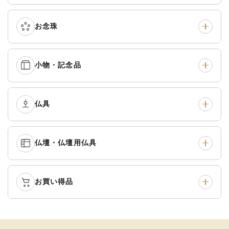
真宗他派
›
各派共通
›
お念珠
七条袈裟
›
修多羅
›
五条袈裟
›
色衣・裳附
›
小物・記念品
本連念珠（僧侶用）
›
単念珠
›
黒衣・直綴
›
布袍・間衣
›
腕輪念珠
›
経本入・念珠入・式章
仏具
›
ふくさ・風呂敷
›
入
白衣・色服
›
襦袢・裾除け
›
中啓・扇子
›
収納
›
仏壇・仏壇用仏具
御本尊・御掛軸
›
宮殿・厨子・須弥壇
›
白帯・足袋
›
草履・はきもの
›
記念品・おつかいもの
›
書籍
›
卓類・常香盤・礼盤
›
天蓋・瓔珞・吊金具
›
袴
›
得度・中仏用品
›
お買い得品
仏壇
›
仏壇用お仏具
›
灯明具・灯明準備用品
›
金香炉・花瓶・火立
›
輪袈裟・畳袈裟
›
式章・略肩衣
›
法名軸
›
過去帳
›
中古品
›
アウトレット
›