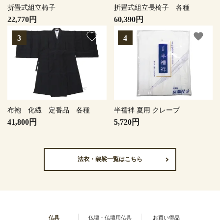
折畳式組立椅子
折畳式組立長椅子 各種
22,770円
60,390円
favorite
favorite
布袍 化繊 定番品 各種
半襦袢 夏用 クレープ
41,800円
5,720円
法衣・袈裟一覧はこちら
仏具
仏壇・仏壇用仏具
お買い得品