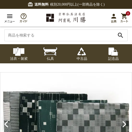
card_giftcard
送料無料
税別20,000円以上(一部商品を除く)
0
menu
person
shopping_cart
メニュー
ガイド
会員
カート
search
法衣・袈裟
仏具
中古品
記念品
七条袈裟
経本入・念珠入・式
七条袈裟
御本尊・御掛軸
中古品
修多羅
ふくさ・風呂敷
宮殿・厨子・須弥壇
アウトレット
章入
修多羅
五条袈裟
中啓・扇子
卓類・常香盤・礼盤
色衣・裳附
収納
天蓋・瓔珞・吊金具
五条袈裟
記念品・おつかいも
灯明具・灯明準備用
黒衣・直綴
布袍・間衣
書籍
金香炉・花瓶・火立
の
品
色衣・裳附
土香炉・香炉台・香
白衣・色服
襦袢・裾除け
仏器・供笥・供物
黒衣・直綴
盒