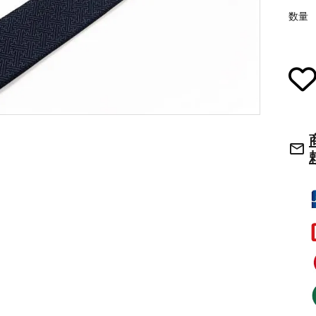
数量
草履・はきもの
ご法要用品・箱類
袴
椅子・机・その
式章・略肩衣
戸帳・華鬘
法衣かばん・中
幕・旗
mail_outline
束入
その他
本堂金具・上壇彫物
喚鐘・梵鐘・銅