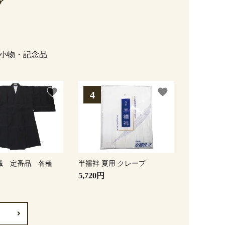
グ
小物・記念品
favorite
favorite
繊 定番品 各種
半襦袢 夏用 クレープ
5,720円