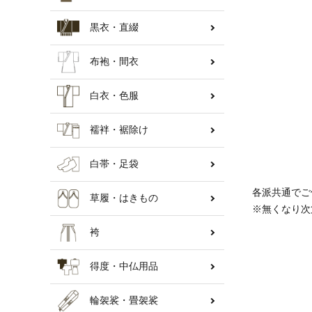
黒衣・直綴
納骨壇
布袍・間衣
白衣・色服
襦袢・裾除け
白帯・足袋
各派共通でご
草履・はきもの
※無くなり次
袴
得度・中仏用品
輪袈裟・畳袈裟