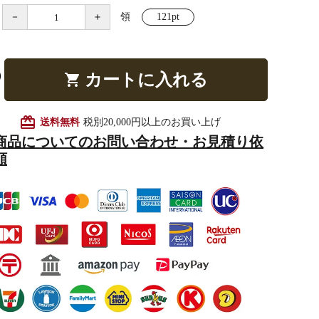
－
＋
領
121pt
他仏具
得度・中仏用品
讃佛歌掛図
カートに入れる
shopping_cart
card_giftcard
送料無料
税別20,000円以上のお買い上げ
商品についてのお問い合わせ・お見積り依
啓半装
作務衣
山号額・寄進額・定紋
頼
像
掲示板・屋外用品・金
物