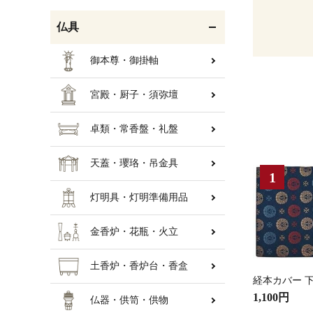
仏具
御本尊・御掛軸
宮殿・厨子・須弥壇
卓類・常香盤・礼盤
天蓋・瓔珞・吊金具
灯明具・灯明準備用品
金香炉・花瓶・火立
土香炉・香炉台・香盒
経本カバー 下
1,100円
仏器・供笥・供物