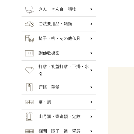
きん・きん台・鳴物
ご法要用品・箱類
椅子・机・その他仏具
讃佛歌掛図
打敷・礼盤打敷・下掛・水
引
戸帳・華鬘
幕・旗
山号額・寄進額・定紋
欄間・障子・襖・翠簾