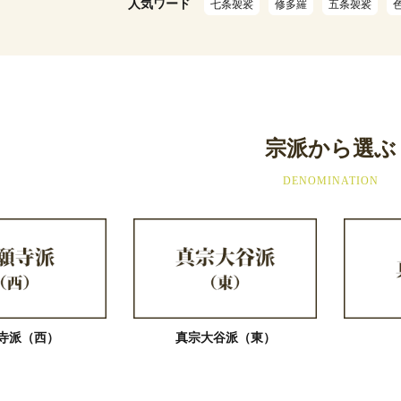
人気ワード
七条袈裟
修多羅
五条袈裟
宗派から選ぶ
DENOMINATION
寺派（西）
真宗大谷派（東）