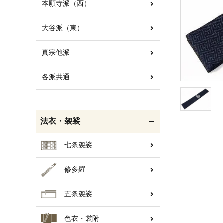
本願寺派（西）
大谷派（東）
白帯・足袋
きん・きん台・鳴物
真宗他派
各派共通
輪袈裟・畳袈裟
打敷・礼盤打敷・下
掛・水引
法衣・袈裟
七条袈裟
修多羅
コート・雨具
欄間・障子・襖・翠簾
五条袈裟
色衣・裳附