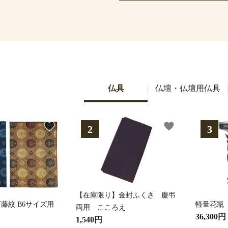
仏具
仏壇・仏壇用仏具
favorite
favorite
【在庫限り】金封ふくさ 慶弔
藤紋 B6サイズ用
軽量花瓶
両用 こころえ
36,300円
1,540円