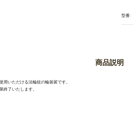
御香・線香
お手入れ用品
型番:
商品説明
使用いただける法輪紋の輪袈裟です。
第終了いたします。