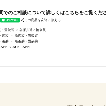
問でのご相談について詳しくはこちらをご覧くだ
share
この商品を友達に教える
裟・畳袈裟
>
各派共通／輪袈裟
・袈裟
>
輪袈裟・畳袈裟
・袈裟
>
輪袈裟・畳袈裟
KAEN BLACK LABEL