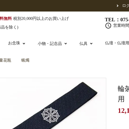
ロ
料無料
税別20,000円以上のお買い上げ
TEL：075-
schedule
営業時間 
商品を除く)
お念珠
仏壇・仏壇
小物・記念品
仏具
量花瓶
蝋燭
（東）
真宗他派
腕輪念珠
単念珠
修多羅
ふくさ・風呂敷
宮殿・厨子・須弥壇
仏壇用お仏具
アウトレット
五条袈裟
中啓・扇子
卓類・常香盤・
法名軸
輪
用
12,
布袍・間衣
金香炉・花瓶・火立
お仏壇の引き取り
白衣・色服
土香炉・香炉台
書籍