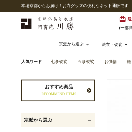
本場京都からお届け！お寺グッズの便利なネット通販です
card_giftcard
送
(一部
宗派から選ぶ
法衣・袈裟
人気ワード
七条袈裟
五条袈裟
お供物
軽
本願寺派（西）
大谷派
本連念珠（僧侶用）
七条袈裟
経本入・念珠入・式章
御本尊・御掛軸
仏壇
中古品
おすすめ商品
入
RECOMMEND ITEMS
黒衣・直綴
灯明具・灯明準備用品
お位牌
宗派から選ぶ
記念品・おつかいもの