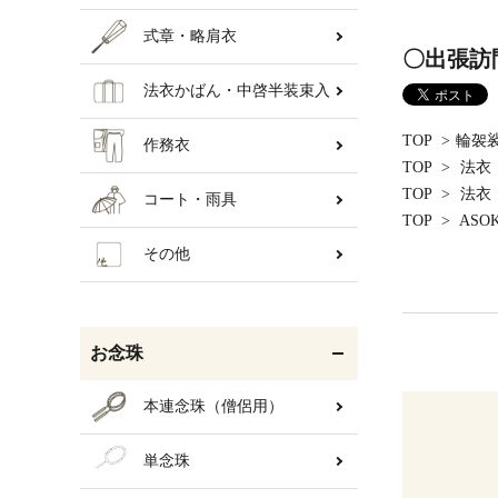
式章・略肩衣
〇出張訪
法衣かばん・中啓半装束入
TOP
>
輪袈
作務衣
TOP
>
法衣
TOP
>
法衣
コート・雨具
TOP
>
ASO
その他
お念珠
本連念珠（僧侶用）
単念珠