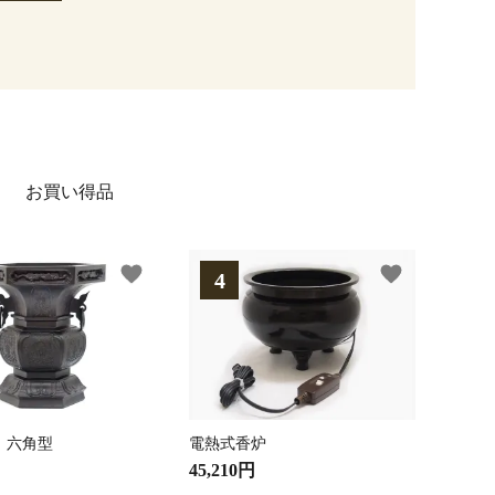
お買い得品
favorite
favorite
 六角型
電熱式香炉
45,210円