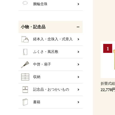
腕輪念珠
小物・記念品
経本入・念珠入・式章入
ふくさ・風呂敷
中啓・扇子
収納
折畳式
22,770
記念品・おつかいもの
書籍