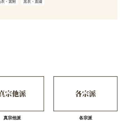
色衣・裳附
黒衣・直綴
真宗他派
各宗派