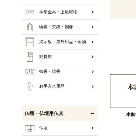
本堂金具・上壇彫物
喚鐘・梵鐘・銅像
掲示板・屋外用品・金物
納骨壇
御香・線香
お手入れ用品
仏壇・仏壇用仏具
本願
仏壇