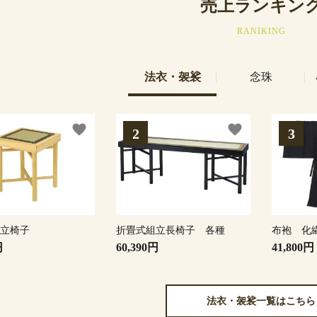
売上ランキン
RANIKING
法衣・袈裟
念珠
favorite
favorite
組立椅子
折畳式組立長椅子 各種
布袍 化
円
60,390円
41,800円
法衣・袈裟一覧はこちら