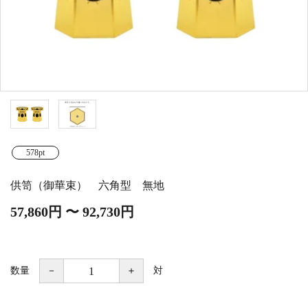
白帯・足袋
きん・きん台・鳴物
草履・はきもの
ご法要用品・箱類
椅子・机・その他仏
袴
得度・中仏用品
讃佛歌掛図
具
打敷・礼盤打敷・下
輪袈裟・畳袈裟
式章・略肩衣
戸帳・華鬘
掛・水引
法衣かばん・中啓半
山号額・寄進額・定
578pt
幕・旗
作務衣
装束入
紋
供笥（御華束） 六角型 無地
欄間・障子・襖・翠
コート・雨具
その他
本堂金具・上壇彫物
簾
57,860円 〜 92,730円
掲示板・屋外用品・
喚鐘・梵鐘・銅像
金物
数量
－
＋
対
納骨壇
御香・線香