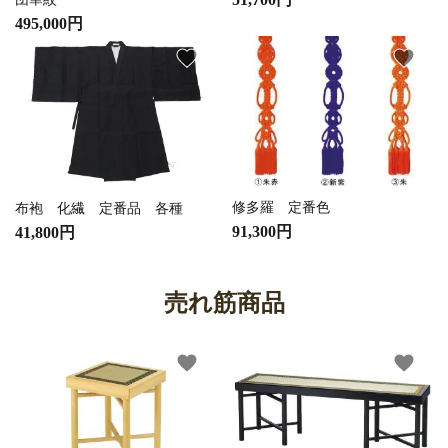
495,000円
favorite
favorite
修多羅 定番色
布袍 化繊 定番品 各種
91,300円
41,800円
売れ筋商品
favorite
favorite