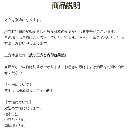
商品説明
方立は別途になります。
現在材料費の変動が激しく急な価格の変更が生じる場合がございます。
その場合は事前にご相談させていただきます。あらかじめご了承いただけま
すようお願い申し上げます。
三方本金箔押（
残り三方と内部は黒塗
）
在庫がない場合は納期が掛かります。お急ぎの際はまずは納期をお問い合わ
せください。
【仕様について】
無地：代用漆塗り、本金箔押し
【寸法について】
対辺の寸法になります。
標準寸法
中尊前：6.0寸
両脇壇：5.0寸