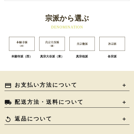
宗派から選ぶ
DENOMINATION
本願寺派（西）
真宗大谷派（東）
真宗他派
各宗派
payment
お支払い方法について
local_shipping
配送方法・送料について
replay
返品について