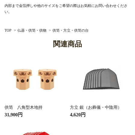
内部まで金箔押しや他のサイズをご希望の際はお気軽にお問い合わせくださ
い。
TOP
>
仏器・供笥・供物
>
供笥・方立・供笥の台
関連商品
供笥 八角型木地持
方立 銀（お葬儀・中陰用）
31,900円
4,620円