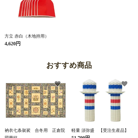
方立 赤白（木地持用）
4,620円
おすすめ商品
favorite
favorite
衲衣七条袈裟 合冬用 正倉院
軽量 須弥盛 【受注生産品】
51,700円
団華紋