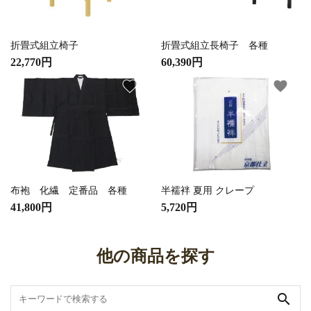
折畳式組立椅子
折畳式組立長椅子 各種
22,770円
60,390円
favorite
favorite
布袍 化繊 定番品 各種
半襦袢 夏用 クレープ
41,800円
5,720円
他の商品を探す
search