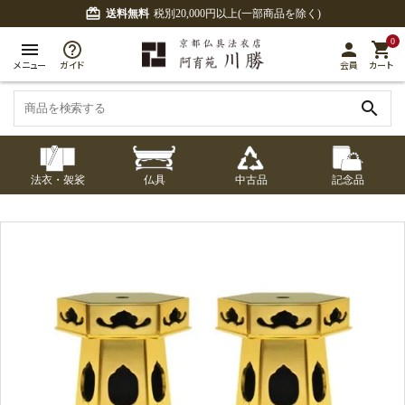
card_giftcard
送料無料
税別20,000円以上(一部商品を除く)
0
menu
person
shopping_cart
メニュー
ガイド
会員
カート
search
法衣・袈裟
仏具
中古品
記念品
七条袈裟
経本入・念珠入・式
七条袈裟
御本尊・御掛軸
中古品
修多羅
ふくさ・風呂敷
宮殿・厨子・須弥壇
アウトレット
章入
修多羅
五条袈裟
中啓・扇子
卓類・常香盤・礼盤
色衣・裳附
収納
天蓋・瓔珞・吊金具
五条袈裟
記念品・おつかいも
灯明具・灯明準備用
黒衣・直綴
布袍・間衣
書籍
金香炉・花瓶・火立
の
品
色衣・裳附
土香炉・香炉台・香
白衣・色服
襦袢・裾除け
仏器・供笥・供物
黒衣・直綴
盒