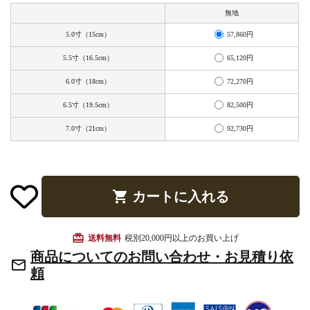
お手入れ用品
無地
57,860円
5.0寸（15cm）
65,120円
5.5寸（16.5cm）
72,270円
6.0寸（18cm）
82,500円
6.5寸（19.5cm）
92,730円
7.0寸（21cm）
shopping_cart
カートに入れる
card_giftcard
送料無料
税別20,000円以上のお買い上げ
商品についてのお問い合わせ・お見積り依
mail_outline
頼