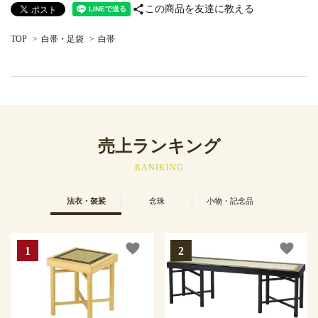
share
この商品を友達に教える
TOP
>
白帯・足袋
>
白帯
売上ランキング
RANIKING
法衣・袈裟
念珠
小物・記念品
favorite
favorite