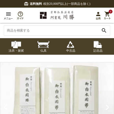
card_giftcard
送料無料
税別20,000円以上(一部商品を除く)
0
menu
person
shopping_cart
メニュー
ガイド
会員
カート
search
法衣・袈裟
仏具
中古品
記念品
七条袈裟
経本入・念珠入・式
七条袈裟
御本尊・御掛軸
中古品
修多羅
ふくさ・風呂敷
宮殿・厨子・須弥壇
アウトレット
章入
修多羅
五条袈裟
中啓・扇子
卓類・常香盤・礼盤
色衣・裳附
収納
天蓋・瓔珞・吊金具
五条袈裟
記念品・おつかいも
灯明具・灯明準備用
黒衣・直綴
布袍・間衣
書籍
金香炉・花瓶・火立
の
品
色衣・裳附
土香炉・香炉台・香
白衣・色服
襦袢・裾除け
仏器・供笥・供物
黒衣・直綴
盒