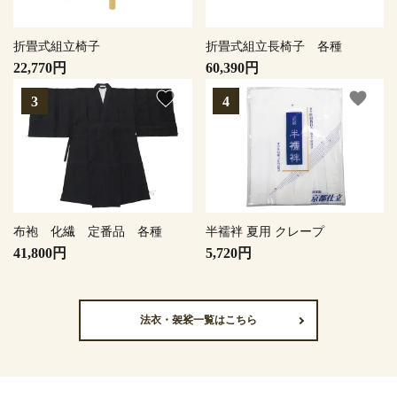
折畳式組立椅子
折畳式組立長椅子 各種
22,770円
60,390円
favorite
favorite
布袍 化繊 定番品 各種
半襦袢 夏用 クレープ
41,800円
5,720円
法衣・袈裟一覧はこちら