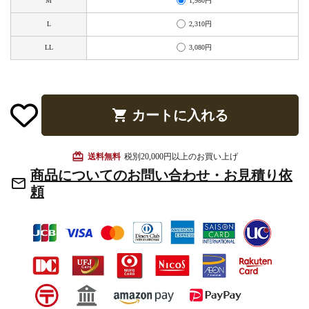
1,980円
M
お手入れ用品
2,310円
L
3,080円
LL
shopping_cart
カートに入れる
card_giftcard
送料無料
税別20,000円以上のお買い上げ
商品についてのお問い合わせ・お見積り依
mail_outline
頼