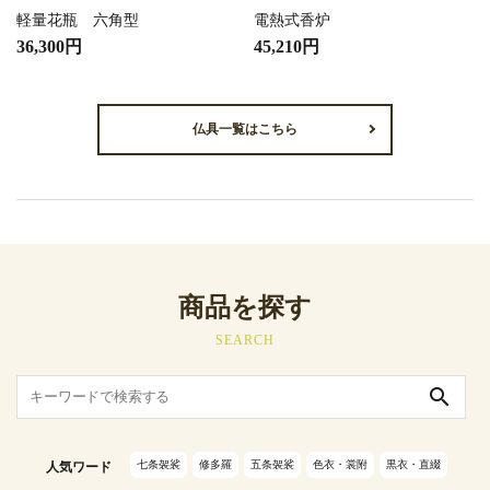
軽量花瓶 六角型
電熱式香炉
36,300円
45,210円
仏具一覧はこちら
商品を探す
SEARCH
search
七条袈裟
修多羅
五条袈裟
色衣・裳附
黒衣・直綴
人気ワード