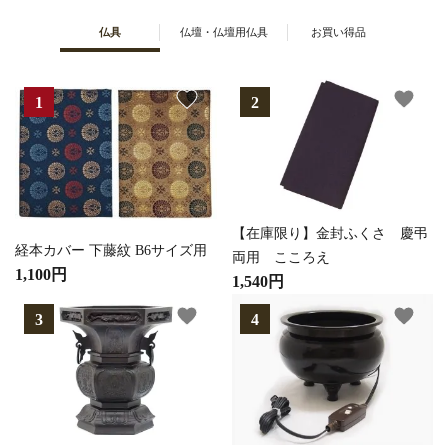
仏具
仏壇・仏壇用仏具
お買い得品
favorite
favorite
【在庫限り】金封ふくさ 慶弔
経本カバー 下藤紋 B6サイズ用
両用 こころえ
1,100円
1,540円
favorite
favorite