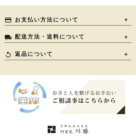
輪袈裟・畳袈裟
›
式章・略肩衣
›
法名軸
›
過去帳
›
中古品
›
アウトレット
›
土香炉・香炉台・香盒
›
仏器・供笥・供物
›
法衣かばん・中啓半装
payment
お支払い方法について
›
作務衣
›
お位牌
›
お仏壇の引き取り
›
束入
きん・きん台・鳴物
›
ご法要用品・箱類
›
local_shipping
配送方法・送料について
コート・雨具
›
その他
›
椅子・机・その他仏具
›
讃佛歌掛図
›
replay
返品について
打敷・礼盤打敷・下
›
戸帳・華鬘
›
掛・水引
幕・旗
›
山号額・寄進額・定紋
›
欄間・障子・襖・翠簾
›
本堂金具・上壇彫物
›
掲示板・屋外用品・金
喚鐘・梵鐘・銅像
›
›
物