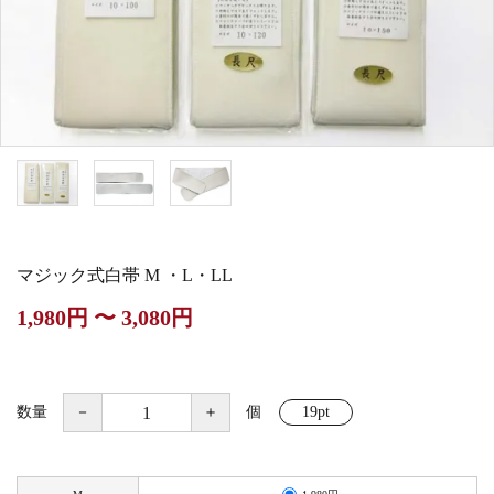
白帯・足袋
きん・きん台・鳴物
草履・はきもの
ご法要用品・箱類
椅子・机・その他仏
袴
得度・中仏用品
讃佛歌掛図
具
打敷・礼盤打敷・下
輪袈裟・畳袈裟
式章・略肩衣
戸帳・華鬘
掛・水引
法衣かばん・中啓半
山号額・寄進額・定
幕・旗
作務衣
装束入
紋
マジック式白帯 M ・L・LL
欄間・障子・襖・翠
コート・雨具
その他
本堂金具・上壇彫物
1,980円 〜 3,080円
簾
掲示板・屋外用品・
喚鐘・梵鐘・銅像
金物
数量
－
＋
個
19pt
納骨壇
御香・線香