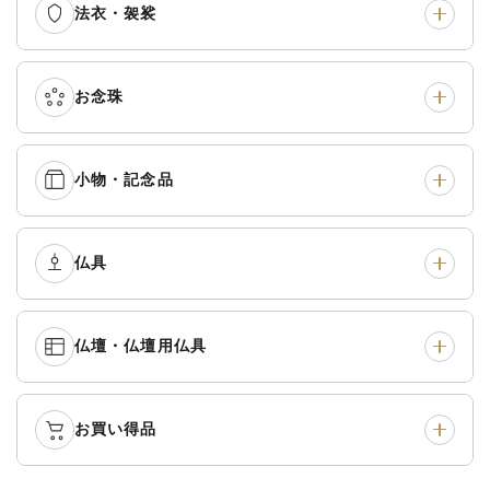
法衣・袈裟
本願寺派（西）
›
大谷派（東）
›
真宗他派
›
各派共通
›
お念珠
七条袈裟
›
修多羅
›
五条袈裟
›
色衣・裳附
›
小物・記念品
本連念珠（僧侶用）
›
単念珠
›
黒衣・直綴
›
布袍・間衣
›
腕輪念珠
›
経本入・念珠入・式章
仏具
›
ふくさ・風呂敷
›
入
白衣・色服
›
襦袢・裾除け
›
中啓・扇子
›
収納
›
仏壇・仏壇用仏具
御本尊・御掛軸
›
宮殿・厨子・須弥壇
›
白帯・足袋
›
草履・はきもの
›
記念品・おつかいもの
›
書籍
›
卓類・常香盤・礼盤
›
天蓋・瓔珞・吊金具
›
袴
›
得度・中仏用品
›
お買い得品
仏壇
›
仏壇用お仏具
›
灯明具・灯明準備用品
›
金香炉・花瓶・火立
›