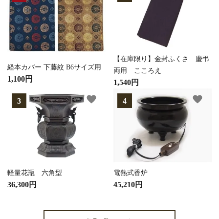
【在庫限り】金封ふくさ 慶弔
経本カバー 下藤紋 B6サイズ用
両用 こころえ
1,100円
1,540円
favorite
favorite
軽量花瓶 六角型
電熱式香炉
36,300円
45,210円