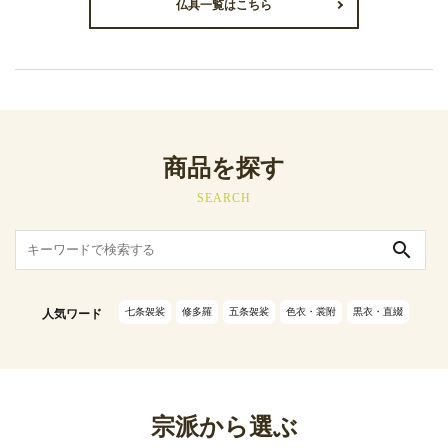
仏具一覧はこちら
商品を探す
SEARCH
search
七条袈裟
修多羅
五条袈裟
色衣・裳附
黒衣・直綴
人気ワード
宗派から選ぶ