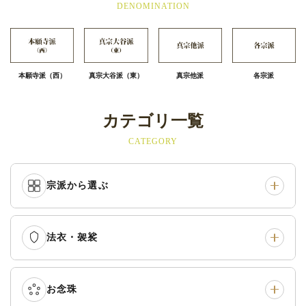
DENOMINATION
本願寺派（西）
真宗大谷派（東）
真宗他派
各宗派
カテゴリ一覧
CATEGORY
宗派から選ぶ
法衣・袈裟
本願寺派（西）
›
大谷派（東）
›
真宗他派
›
各派共通
›
お念珠
七条袈裟
›
修多羅
›