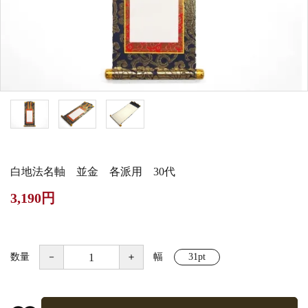
白帯・足袋
きん・きん台・鳴物
草履・はきもの
ご法要用品・箱類
椅子・机・その他仏
袴
得度・中仏用品
讃佛歌掛図
具
打敷・礼盤打敷・下
輪袈裟・畳袈裟
式章・略肩衣
戸帳・華鬘
掛・水引
法衣かばん・中啓半
山号額・寄進額・定
幕・旗
作務衣
装束入
紋
白地法名軸 並金 各派用 30代
欄間・障子・襖・翠
コート・雨具
その他
本堂金具・上壇彫物
3,190円
簾
掲示板・屋外用品・
喚鐘・梵鐘・銅像
金物
数量
－
＋
幅
31pt
納骨壇
御香・線香