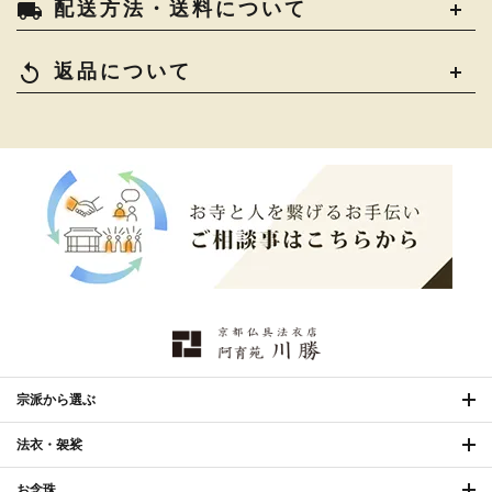
local_shipping
配送方法・送料について
コート・雨具
›
その他
›
椅子・机・その他仏具
›
讃佛歌掛図
›
replay
返品について
打敷・礼盤打敷・下
›
戸帳・華鬘
›
掛・水引
幕・旗
›
山号額・寄進額・定紋
›
欄間・障子・襖・翠簾
›
本堂金具・上壇彫物
›
掲示板・屋外用品・金
喚鐘・梵鐘・銅像
›
›
物
納骨壇
›
御香・線香
›
宗派から選ぶ
法衣・袈裟
お手入れ用品
›
お念珠