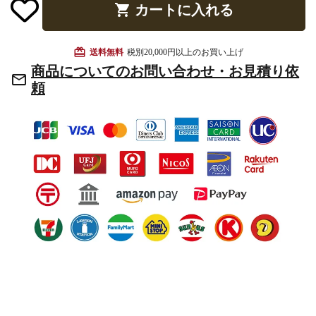
shopping_cart
カートに入れる
お手入れ用品
card_giftcard
送料無料
税別20,000円以上のお買い上げ
商品についてのお問い合わせ・お見積り依
mail_outline
頼