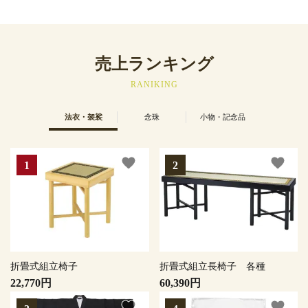
売上ランキング
RANIKING
法衣・袈裟
念珠
小物・記念品
favorite
favorite
折畳式組立椅子
折畳式組立長椅子 各種
22,770円
60,390円
favorite
favorite