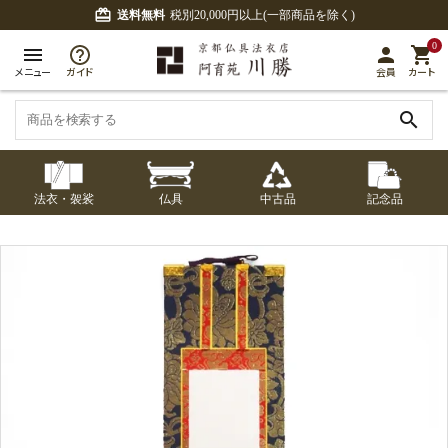
card_giftcard
送料無料
税別20,000円以上(一部商品を除く)
0
menu
person
shopping_cart
メニュー
ガイド
会員
カート
search
法衣・袈裟
仏具
中古品
記念品
七条袈裟
経本入・念珠入・式
七条袈裟
御本尊・御掛軸
中古品
修多羅
ふくさ・風呂敷
宮殿・厨子・須弥壇
アウトレット
章入
修多羅
五条袈裟
中啓・扇子
卓類・常香盤・礼盤
色衣・裳附
収納
天蓋・瓔珞・吊金具
五条袈裟
記念品・おつかいも
灯明具・灯明準備用
黒衣・直綴
布袍・間衣
書籍
金香炉・花瓶・火立
の
品
色衣・裳附
土香炉・香炉台・香
白衣・色服
襦袢・裾除け
仏器・供笥・供物
黒衣・直綴
盒