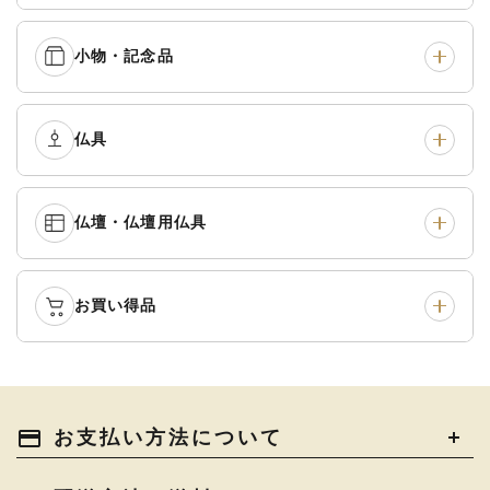
五条袈裟
›
色衣・裳附
›
小物・記念品
本連念珠（僧侶用）
›
単念珠
›
黒衣・直綴
›
布袍・間衣
›
腕輪念珠
›
経本入・念珠入・式章
仏具
›
ふくさ・風呂敷
›
入
白衣・色服
›
襦袢・裾除け
›
中啓・扇子
›
収納
›
仏壇・仏壇用仏具
御本尊・御掛軸
›
宮殿・厨子・須弥壇
›
白帯・足袋
›
草履・はきもの
›
記念品・おつかいもの
›
書籍
›
卓類・常香盤・礼盤
›
天蓋・瓔珞・吊金具
›
袴
›
得度・中仏用品
›
お買い得品
仏壇
›
仏壇用お仏具
›
灯明具・灯明準備用品
›
金香炉・花瓶・火立
›
輪袈裟・畳袈裟
›
式章・略肩衣
›
法名軸
›
過去帳
›
中古品
›
アウトレット
›
土香炉・香炉台・香盒
›
仏器・供笥・供物
›
法衣かばん・中啓半装
payment
お支払い方法について
›
作務衣
›
お位牌
›
お仏壇の引き取り
›
束入
きん・きん台・鳴物
›
ご法要用品・箱類
›