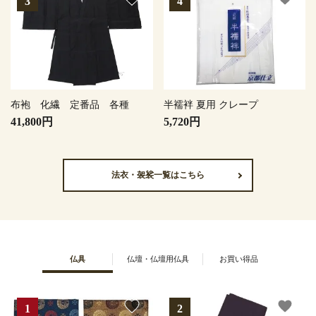
布袍 化繊 定番品 各種
半襦袢 夏用 クレープ
41,800円
5,720円
法衣・袈裟一覧はこちら
仏具
仏壇・仏壇用仏具
お買い得品
favorite
favorite