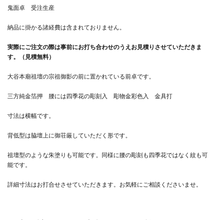
鬼面卓 受注生産
納品に掛かる諸経費は含まれておりません。
実際にご注文の際は事前にお打ち合わせのうえお見積りさせていただきま
す。（見積無料）
大谷本廟祖壇の宗祖御影の前に置かれている前卓です。
三方純金箔押 腰には四季花の彫刻入 彫物金彩色入 金具打
寸法は横幅です。
背低型は脇壇上に御荘厳していただく形です。
祖壇型のような朱塗りも可能です。同様に腰の彫刻も四季花ではなく紋も可
能です。
詳細寸法はお打合せさせていただきます。お気軽にご相談くださいませ。