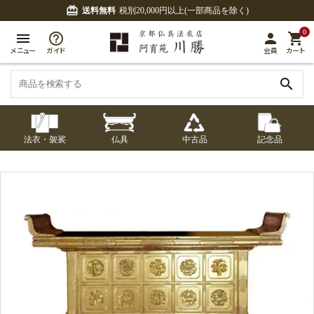
card_giftcard
送料無料
税別20,000円以上(一部商品を除く)
0
menu
person
shopping_cart
メニュー
ガイド
会員
カート
search
法衣・袈裟
仏具
中古品
記念品
七条袈裟
経本入・念珠入・式
七条袈裟
御本尊・御掛軸
中古品
修多羅
ふくさ・風呂敷
宮殿・厨子・須弥壇
アウトレット
章入
修多羅
五条袈裟
中啓・扇子
卓類・常香盤・礼盤
色衣・裳附
収納
天蓋・瓔珞・吊金具
五条袈裟
記念品・おつかいも
灯明具・灯明準備用
黒衣・直綴
布袍・間衣
書籍
金香炉・花瓶・火立
の
品
色衣・裳附
土香炉・香炉台・香
白衣・色服
襦袢・裾除け
仏器・供笥・供物
黒衣・直綴
盒