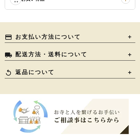
灯明具・灯明準備用品
›
金香炉・花瓶・火立
›
輪袈裟・畳袈裟
›
式章・略肩衣
›
法名軸
›
過去帳
›
中古品
›
アウトレット
›
土香炉・香炉台・香盒
›
仏器・供笥・供物
›
法衣かばん・中啓半装
payment
お支払い方法について
›
作務衣
›
お位牌
›
お仏壇の引き取り
›
束入
きん・きん台・鳴物
›
ご法要用品・箱類
›
local_shipping
配送方法・送料について
コート・雨具
›
その他
›
椅子・机・その他仏具
›
讃佛歌掛図
›
replay
返品について
打敷・礼盤打敷・下
›
戸帳・華鬘
›
掛・水引
幕・旗
›
山号額・寄進額・定紋
›
欄間・障子・襖・翠簾
›
本堂金具・上壇彫物
›