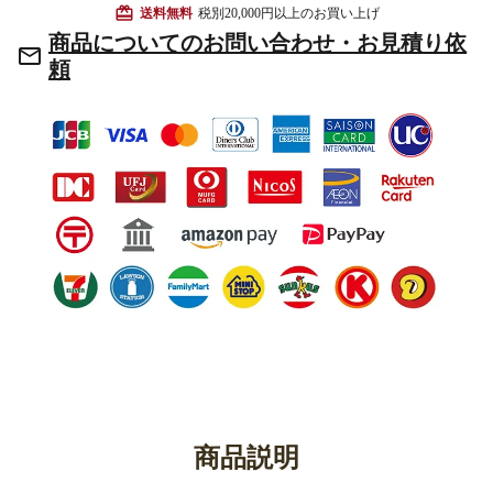
card_giftcard
送料無料
税別20,000円以上のお買い上げ
お手入れ用品
商品についてのお問い合わせ・お見積り依
mail_outline
頼
商品説明