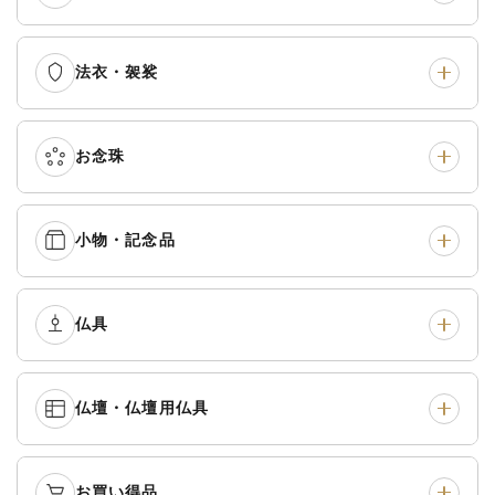
法衣・袈裟
本願寺派（西）
›
大谷派（東）
›
真宗他派
›
各派共通
›
お念珠
七条袈裟
›
修多羅
›
五条袈裟
›
色衣・裳附
›
小物・記念品
本連念珠（僧侶用）
›
単念珠
›
黒衣・直綴
›
布袍・間衣
›
腕輪念珠
›
経本入・念珠入・式章
仏具
›
ふくさ・風呂敷
›
入
白衣・色服
›
襦袢・裾除け
›
中啓・扇子
›
収納
›
仏壇・仏壇用仏具
御本尊・御掛軸
›
宮殿・厨子・須弥壇
›
白帯・足袋
›
草履・はきもの
›
記念品・おつかいもの
›
書籍
›
卓類・常香盤・礼盤
›
天蓋・瓔珞・吊金具
›
袴
›
得度・中仏用品
›
お買い得品
仏壇
›
仏壇用お仏具
›