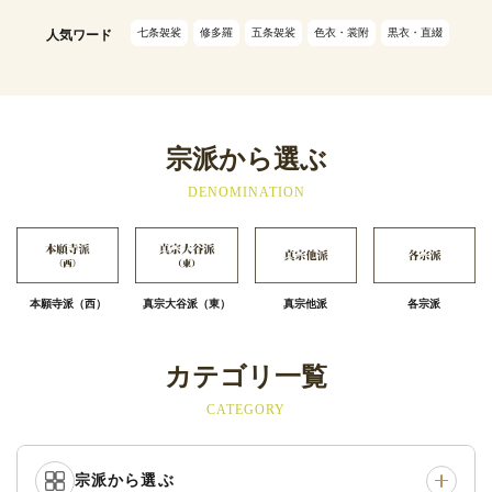
七条袈裟
修多羅
五条袈裟
色衣・裳附
黒衣・直綴
人気ワード
宗派から選ぶ
DENOMINATION
本願寺派（西）
真宗大谷派（東）
真宗他派
各宗派
カテゴリ一覧
CATEGORY
宗派から選ぶ