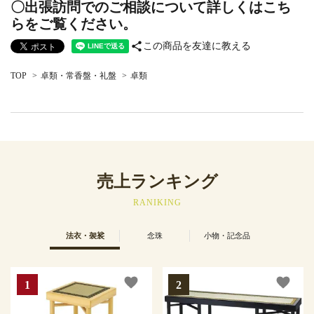
〇出張訪問でのご相談について詳しくはこち
らをご覧ください。
share
この商品を友達に教える
TOP
>
卓類・常香盤・礼盤
>
卓類
売上ランキング
RANIKING
法衣・袈裟
念珠
小物・記念品
favorite
favorite