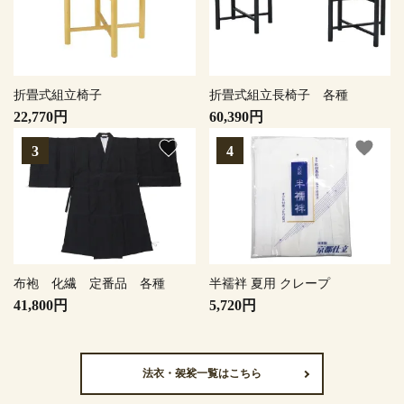
折畳式組立椅子
折畳式組立長椅子 各種
22,770円
60,390円
favorite
favorite
布袍 化繊 定番品 各種
半襦袢 夏用 クレープ
41,800円
5,720円
法衣・袈裟一覧はこちら