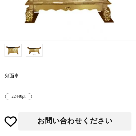
白帯・足袋
きん・きん台・鳴物
草履・はきもの
ご法要用品・箱類
椅子・机・その他仏
袴
得度・中仏用品
讃佛歌掛図
具
打敷・礼盤打敷・下
輪袈裟・畳袈裟
式章・略肩衣
戸帳・華鬘
掛・水引
法衣かばん・中啓半
山号額・寄進額・定
幕・旗
作務衣
装束入
紋
鬼面卓
欄間・障子・襖・翠
コート・雨具
その他
本堂金具・上壇彫物
簾
22440pt
掲示板・屋外用品・
喚鐘・梵鐘・銅像
金物
お問い合わせください
納骨壇
御香・線香