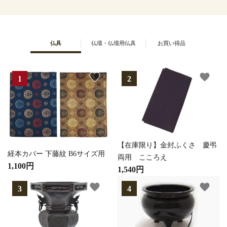
仏具
仏壇・仏壇用仏具
お買い得品
favorite
favorite
【在庫限り】金封ふくさ 慶弔
経本カバー 下藤紋 B6サイズ用
両用 こころえ
1,100円
1,540円
favorite
favorite