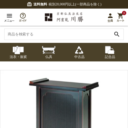
card_giftcard
送料無料
税別20,000円以上(一部商品を除く)
0
menu
person
shopping_cart
メニュー
ガイド
会員
カート
search
法衣・袈裟
仏具
中古品
記念品
七条袈裟
経本入・念珠入・式
七条袈裟
御本尊・御掛軸
中古品
修多羅
ふくさ・風呂敷
宮殿・厨子・須弥壇
アウトレット
章入
修多羅
五条袈裟
中啓・扇子
卓類・常香盤・礼盤
色衣・裳附
収納
天蓋・瓔珞・吊金具
五条袈裟
記念品・おつかいも
灯明具・灯明準備用
黒衣・直綴
布袍・間衣
書籍
金香炉・花瓶・火立
の
品
色衣・裳附
土香炉・香炉台・香
白衣・色服
襦袢・裾除け
仏器・供笥・供物
黒衣・直綴
盒