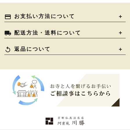
中古品
›
アウトレット
›
土香炉・香炉台・香盒
›
仏器・供笥・供物
›
法衣かばん・中啓半装
payment
お支払い方法について
›
作務衣
›
お位牌
›
お仏壇の引き取り
›
束入
きん・きん台・鳴物
›
ご法要用品・箱類
›
local_shipping
配送方法・送料について
コート・雨具
›
その他
›
椅子・机・その他仏具
›
讃佛歌掛図
›
replay
返品について
打敷・礼盤打敷・下
›
戸帳・華鬘
›
掛・水引
幕・旗
›
山号額・寄進額・定紋
›
欄間・障子・襖・翠簾
›
本堂金具・上壇彫物
›
掲示板・屋外用品・金
喚鐘・梵鐘・銅像
›
›
物