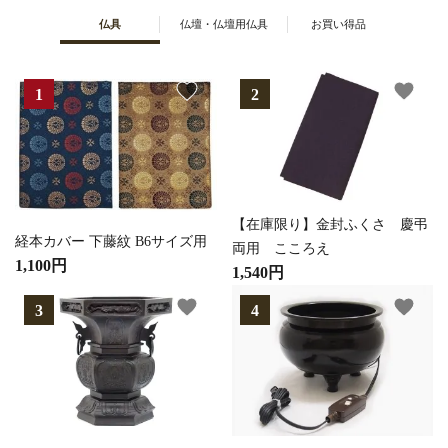
仏具
仏壇・仏壇用仏具
お買い得品
favorite
favorite
【在庫限り】金封ふくさ 慶弔
経本カバー 下藤紋 B6サイズ用
両用 こころえ
1,100円
1,540円
favorite
favorite