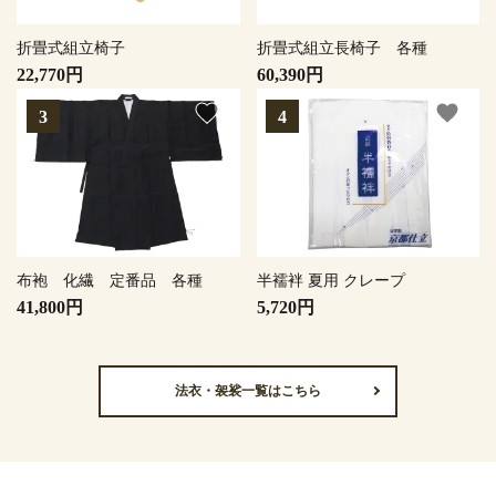
折畳式組立椅子
折畳式組立長椅子 各種
22,770円
60,390円
favorite
favorite
布袍 化繊 定番品 各種
半襦袢 夏用 クレープ
41,800円
5,720円
法衣・袈裟一覧はこちら