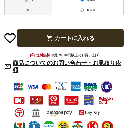
134,640円
黒塗面朱
お手入れ用品
146,520円
栓
shopping_cart
カートに入れる
card_giftcard
送料無料
税別20,000円以上のお買い上げ
商品についてのお問い合わせ・お見積り依
mail_outline
頼