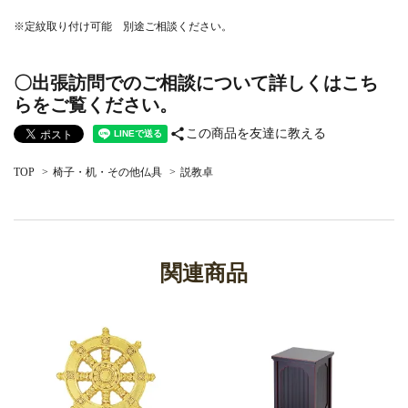
※定紋取り付け可能 別途ご相談ください。
〇出張訪問でのご相談について詳しくはこち
らをご覧ください。
share
この商品を友達に教える
TOP
>
椅子・机・その他仏具
>
説教卓
関連商品