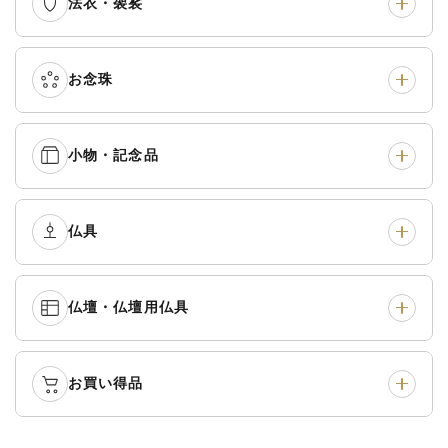
法衣・袈裟
本願寺派（西）
›
大谷派（東）
›
真宗他派
›
各派共通
›
お念珠
七条袈裟
›
修多羅
›
五条袈裟
›
色衣・裳附
›
小物・記念品
本連念珠（僧侶用）
›
単念珠
›
黒衣・直綴
›
布袍・間衣
›
腕輪念珠
›
経本入・念珠入・式章
仏具
›
ふくさ・風呂敷
›
入
白衣・色服
›
襦袢・裾除け
›
中啓・扇子
›
収納
›
仏壇・仏壇用仏具
御本尊・御掛軸
›
宮殿・厨子・須弥壇
›
白帯・足袋
›
草履・はきもの
›
記念品・おつかいもの
›
書籍
›
卓類・常香盤・礼盤
›
天蓋・瓔珞・吊金具
›
袴
›
得度・中仏用品
›
お買い得品
仏壇
›
仏壇用お仏具
›
灯明具・灯明準備用品
›
金香炉・花瓶・火立
›
輪袈裟・畳袈裟
›
式章・略肩衣
›
法名軸
›
過去帳
›