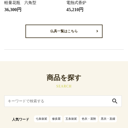
軽量花瓶 六角型
電熱式香炉
36,300円
45,210円
仏具一覧はこちら
商品を探す
SEARCH
search
七条袈裟
修多羅
五条袈裟
色衣・裳附
黒衣・直綴
人気ワード