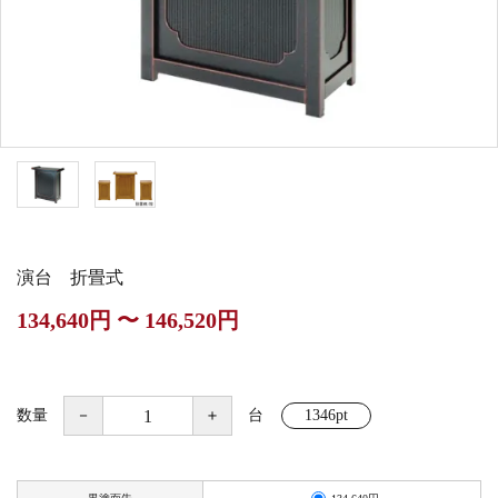
白帯・足袋
きん・きん台・鳴物
草履・はきもの
ご法要用品・箱類
椅子・机・その他仏
袴
得度・中仏用品
讃佛歌掛図
具
打敷・礼盤打敷・下
輪袈裟・畳袈裟
式章・略肩衣
戸帳・華鬘
掛・水引
法衣かばん・中啓半
山号額・寄進額・定
幕・旗
作務衣
装束入
紋
演台 折畳式
欄間・障子・襖・翠
コート・雨具
その他
本堂金具・上壇彫物
134,640円 〜 146,520円
簾
掲示板・屋外用品・
喚鐘・梵鐘・銅像
金物
数量
－
＋
台
1346pt
納骨壇
御香・線香