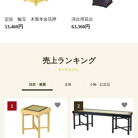
定紋 輪宝 木製本金箔押
演台用花台
53,460円
63,360円
売上ランキング
RANIKING
法衣・袈裟
念珠
小物・記念品
favorite
favorite