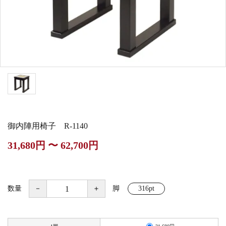
白帯・足袋
きん・きん台・鳴物
草履・はきもの
ご法要用品・箱類
椅子・机・その他仏
袴
得度・中仏用品
讃佛歌掛図
具
打敷・礼盤打敷・下
輪袈裟・畳袈裟
式章・略肩衣
戸帳・華鬘
掛・水引
法衣かばん・中啓半
山号額・寄進額・定
幕・旗
作務衣
装束入
紋
御内陣用椅子 R-1140
欄間・障子・襖・翠
コート・雨具
その他
本堂金具・上壇彫物
31,680円 〜 62,700円
簾
掲示板・屋外用品・
喚鐘・梵鐘・銅像
金物
数量
－
＋
脚
316pt
納骨壇
御香・線香