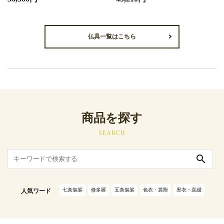
仏具一覧はこちら
商品を探す
SEARCH
search
七条袈裟
修多羅
五条袈裟
色衣・裳附
黒衣・直綴
人気ワード