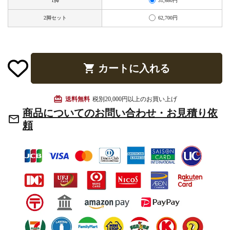
31,680円
1脚
お手入れ用品
62,700円
2脚セット
shopping_cart
カートに入れる
card_giftcard
送料無料
税別20,000円以上のお買い上げ
商品についてのお問い合わせ・お見積り依
mail_outline
頼