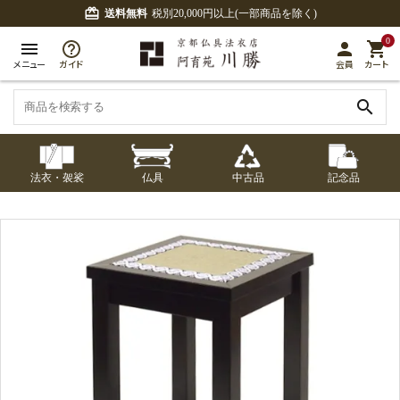
card_giftcard
送料無料
税別20,000円以上(一部商品を除く)
0
menu
person
shopping_cart
メニュー
ガイド
会員
カート
search
法衣・袈裟
仏具
中古品
記念品
七条袈裟
経本入・念珠入・式
七条袈裟
御本尊・御掛軸
中古品
修多羅
ふくさ・風呂敷
宮殿・厨子・須弥壇
アウトレット
章入
修多羅
五条袈裟
中啓・扇子
卓類・常香盤・礼盤
色衣・裳附
収納
天蓋・瓔珞・吊金具
五条袈裟
記念品・おつかいも
灯明具・灯明準備用
黒衣・直綴
布袍・間衣
書籍
金香炉・花瓶・火立
の
品
色衣・裳附
土香炉・香炉台・香
白衣・色服
襦袢・裾除け
仏器・供笥・供物
黒衣・直綴
盒