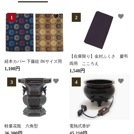
favorite
favorite
【在庫限り】金封ふくさ 慶弔
経本カバー 下藤紋 B6サイズ用
両用 こころえ
1,100円
1,540円
favorite
favorite
軽量花瓶 六角型
電熱式香炉
36,300円
45,210円