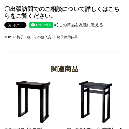
〇出張訪問でのご相談について詳しくはこち
らをご覧ください。
share
この商品を友達に教える
TOP
>
椅子・机・その他仏具
>
椅子席用仏具
関連商品