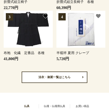
折畳式組立椅子
折畳式組立長椅子 各種
22,770円
60,390円
favorite
favorite
布袍 化繊 定番品 各種
半襦袢 夏用 クレープ
41,800円
5,720円
法衣・袈裟一覧はこちら
仏具
仏壇・仏壇用仏具
お買い得品