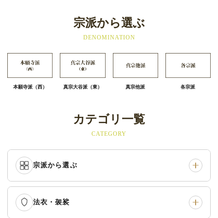
宗派から選ぶ
DENOMINATION
本願寺派（西）
真宗大谷派（東）
真宗他派
各宗派
カテゴリ一覧
CATEGORY
宗派から選ぶ
法衣・袈裟
本願寺派（西）
›
大谷派（東）
›