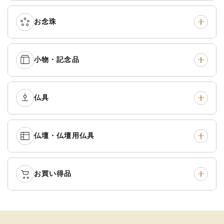
真宗他派
›
各派共通
›
お念珠
七条袈裟
›
修多羅
›
五条袈裟
›
色衣・裳附
›
小物・記念品
本連念珠（僧侶用）
›
単念珠
›
黒衣・直綴
›
布袍・間衣
›
腕輪念珠
›
経本入・念珠入・式章
仏具
›
ふくさ・風呂敷
›
入
白衣・色服
›
襦袢・裾除け
›
中啓・扇子
›
収納
›
仏壇・仏壇用仏具
御本尊・御掛軸
›
宮殿・厨子・須弥壇
›
白帯・足袋
›
草履・はきもの
›
記念品・おつかいもの
›
書籍
›
卓類・常香盤・礼盤
›
天蓋・瓔珞・吊金具
›
袴
›
得度・中仏用品
›
お買い得品
仏壇
›
仏壇用お仏具
›
灯明具・灯明準備用品
›
金香炉・花瓶・火立
›
輪袈裟・畳袈裟
›
式章・略肩衣
›
法名軸
›
過去帳
›
中古品
›
アウトレット
›