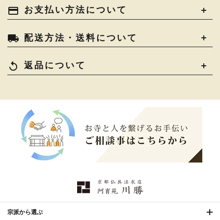
土香炉・香炉台・香盒
›
仏器・供笥・供物
›
法衣かばん・中啓半装
payment
お支払い方法について
›
作務衣
›
お位牌
›
お仏壇の引き取り
›
束入
きん・きん台・鳴物
›
ご法要用品・箱類
›
local_shipping
配送方法・送料について
コート・雨具
›
その他
›
椅子・机・その他仏具
›
讃佛歌掛図
›
replay
返品について
打敷・礼盤打敷・下
›
戸帳・華鬘
›
掛・水引
幕・旗
›
山号額・寄進額・定紋
›
欄間・障子・襖・翠簾
›
本堂金具・上壇彫物
›
掲示板・屋外用品・金
喚鐘・梵鐘・銅像
›
›
物
納骨壇
›
御香・線香
›
宗派から選ぶ