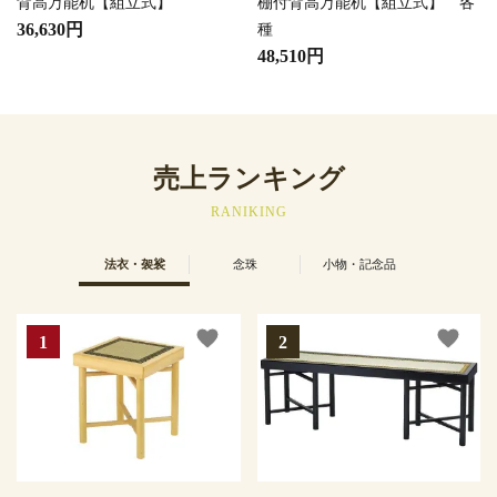
背高万能机【組立式】
棚付背高万能机【組立式】 各
36,630円
種
48,510円
売上ランキング
RANIKING
法衣・袈裟
念珠
小物・記念品
favorite
favorite